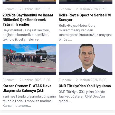
Ekonomi
2 Haziran 2026 16:52
Ekonomi
2 Haziran 2026 16:36
2026’da Gayrimenkul ve İnşaat
Rolls-Royce Spectre Series II’yi
Bölümünü Şekillendirecek
Sunuyor
Yatırım Trendleri
Rolls-Royce Motor Cars,
Gayrimenkul ve inşaat sektörü,
mükemmelliği yeniden
değişen ekonomik dinamikler,
tanımlayarak kusursuzluk arayışını
teknolojik gelişmeler ve...
bir üst...
Ekonomi
2 Haziran 2026 16:00
Ekonomi
2 Haziran 2026 16:00
Karsan Otonom E-ATAK Hava
QNB Türkiye’den Yeni Uygulama
Ulaşımında Sahneye Çıktı
QNB Türkiye, 30’a yakın ülkede
Yeni nesil toplu ulaşımda dünyanın
faaliyet gösteren QNB Grup’un
teknoloji odaklı mobilite markası
global...
Karsan, otonom...