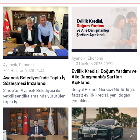
Ayancık
,
Ekonomi
3 Haziran 2026 20:21
Ayancık
,
Ekonomi
4 Haziran 2026 14:33
Evlilik Kredisi, Doğum Yardımı ve
Aile Danışmanlığı Şartları
Ayancık Belediyesi’nde Toplu İş
Açıklandı
Sözleşmesi İmzalandı
Sosyal Hizmet Merkezi Müdürlüğü;
Sinop'un Ayancık Belediyesi ile
faizsiz evlilik kredisi, yeni doğan
yetkili sendika arasında yürütülen
çocuklar...
toplu iş...