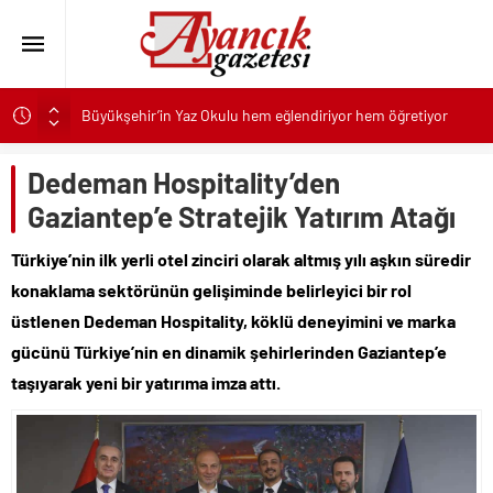
Büyükşehir’in Yaz Okulu hem eğlendiriyor hem öğretiyor
İzmir’in simge yapısı Cihan Palas yeniden hayat buluyor
Dedeman Hospitality’den
Başkan Tugay’dan Kazakistan iş dünyasına İzmir daveti
Gaziantep’e Stratejik Yatırım Atağı
Kaspersky: Doğru BT alışkanlıkları siber dayanıklılığı
güçlendiriyor
Türkiye’nin ilk yerli otel zinciri olarak altmış yılı aşkın süredir
30 ilçeye 4,6 milyar liralık yatırım
konaklama sektörünün gelişiminde belirleyici bir rol
Zumba ve pilates dersleri şimdi Buca Arena Stadı’nda
üstlenen Dedeman Hospitality, köklü deneyimini ve marka
SAS, Güvenilir İnovasyon ve Küresel Etkiyle Dolu 50 Yılı
gücünü Türkiye’nin en dinamik şehirlerinden Gaziantep’e
Geride Bırakıyor
taşıyarak yeni bir yatırıma imza attı.
Engelsiz Yaşam Merkezi’nde Üreterek Güçleniyorlar
Alman edebiyatının iki buçuk asırlık serüveni bu kitapta:
“Modern Alman Edebiyatı”
Keçiören’de “Keşmir Dayanışma Günü”ne Özel Sergi Açılışı