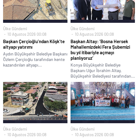
Ülke Gündemi
Ülke Gündemi
10 Ağustos 2026 00:08
10 Ağustos 2026 00:08
Başkan Çerçioğlu’ndan Köşk’te
Başkan Altay: ‘Bosna Hersek
altyapı yatırımı
Mahallemizdeki Fera Şubemizi
bu yıl itibariyle açmayı
Aydın Büyükşehir Belediye Başkanı
planlıyoruz’
Özlem Çerçioğlu tarafından kente
kazandırılan altyapı...
Konya Büyükşehir Belediye
Başkanı Uğur İbrahim Altay,
Büyükşehir Belediyesi tarafından...
Ülke Gündemi
Ülke Gündemi
10 Ağustos 2026 00:08
10 Ağustos 2026 00:08