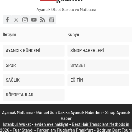
Ayancık Ofset Gazete ve Matbaası
İletişim
Künye
AYANCIK GÜNDEMİ
SİNOP HABERLERİ
SPOR
SİYASET
SAĞLIK
EĞİTİM
RÖPORTAJLAR
Ayancık Matbaası - Güncel Son Dakika Ayancık Haberleri - Sinop Ayancık
Haber
İstanbul Avukat
-
evden eve nakliyat
-
Best Hair Transplant Methods in
2026
-
Fuar Standı
-
Parken am Flughafen Frankfurt
-
Bodrum Boat Tours