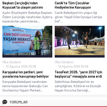
Başkan Çerçioğlu’ndan
Canik’te Tüm Çocuklar
Kuyucak’ta ulaşım yatırımı
Hediyelerine Kavuşuyor
Aydın Büyükşehir Belediye Başkanı
Canik Belediyesi’nin yoğun ilgi
Özlem Çerçioğlu tarafından Aydın’a
gören “Haydi Güle Oynaya Camiye
kazandırılan yatırımlarda...
Gel”...
Ülke Gündemi
Ülke Gündemi
10 Ağustos 2026 00:08
10 Ağustos 2026 00:08
Karşıyaka’nın patileri, yeni
TeosFest 2026, “yarın 2027 için
yuvalarına kavuşmayı bekliyor
başlıyoruz” mesajıyla sona erdi
Karşıyaka Belediyesi tarafından
Seferihisar Belediyesi’nin ev
kente kazandırılan Bakioğlu Can
sahipliğinde, Kültürel ve Ekolojik
Dostlarımız Yaşam Merkezi...
Hayatı Koruma Derneği...
YORUMLAR