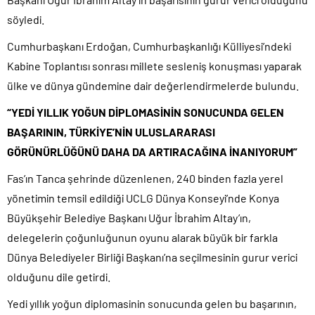
söyledi.
Cumhurbaşkanı Erdoğan, Cumhurbaşkanlığı Külliyesi’ndeki
Kabine Toplantısı sonrası millete sesleniş konuşması yaparak
ülke ve dünya gündemine dair değerlendirmelerde bulundu.
“YEDİ YILLIK YOĞUN DİPLOMASİNİN SONUCUNDA GELEN
BAŞARININ, TÜRKİYE’NİN ULUSLARARASI
GÖRÜNÜRLÜĞÜNÜ DAHA DA ARTIRACAĞINA İNANIYORUM”
Fas’ın Tanca şehrinde düzenlenen, 240 binden fazla yerel
yönetimin temsil edildiği UCLG Dünya Konseyi’nde Konya
Büyükşehir Belediye Başkanı Uğur İbrahim Altay’ın,
delegelerin çoğunluğunun oyunu alarak büyük bir farkla
Dünya Belediyeler Birliği Başkanı’na seçilmesinin gurur verici
olduğunu dile getirdi.
Yedi yıllık yoğun diplomasinin sonucunda gelen bu başarının,