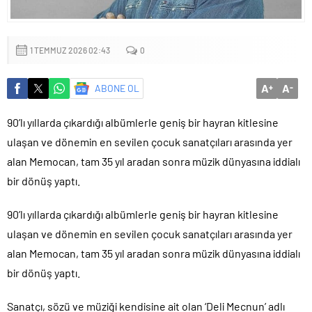
Başkan Altay: ‘Bosna Hersek Mahallemizdeki Fera Şubemizi
bu yıl itibariyle açmayı planlıyoruz’
1 TEMMUZ 2026 02:43
0
A
A
ABONE OL
+
-
90’lı yıllarda çıkardığı albümlerle geniş bir hayran kitlesine
ulaşan ve dönemin en sevilen çocuk sanatçıları arasında yer
alan Memocan, tam 35 yıl aradan sonra müzik dünyasına iddialı
bir dönüş yaptı.
90’lı yıllarda çıkardığı albümlerle geniş bir hayran kitlesine
ulaşan ve dönemin en sevilen çocuk sanatçıları arasında yer
alan Memocan, tam 35 yıl aradan sonra müzik dünyasına iddialı
bir dönüş yaptı.
Sanatçı, sözü ve müziği kendisine ait olan ‘Deli Mecnun’ adlı