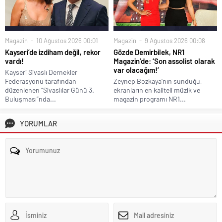
Magazin
10 Ağustos 2026 00:01
Magazin
9 Ağustos 2026 00:08
Kayseri’de izdiham değil, rekor
Gözde Demirbilek, NR1
vardı!
Magazin’de: ‘Son assolist olarak
var olacağım!’
Kayseri Sivaslı Dernekler
Federasyonu tarafından
Zeynep Bozkaya’nın sunduğu,
düzenlenen “Sivaslılar Günü 3.
ekranların en kaliteli müzik ve
Buluşması”nda...
magazin programı NR1...
YORUMLAR