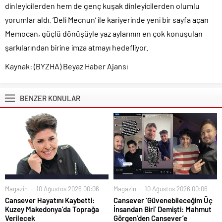
dinleyicilerden hem de genç kuşak dinleyicilerden olumlu
yorumlar aldı. ‘Deli Mecnun’ ile kariyerinde yeni bir sayfa açan
Memocan, güçlü dönüşüyle yaz aylarının en çok konuşulan
şarkılarından birine imza atmayı hedefliyor.
Kaynak: (BYZHA) Beyaz Haber Ajansı
BENZER KONULAR
Magazin
10 Ağustos 2026 00:06
Magazin
10 Ağustos 2026 00:06
Cansever Hayatını Kaybetti:
Cansever ‘Güvenebileceğim Üç
Kuzey Makedonya’da Toprağa
İnsandan Biri’ Demişti: Mahmut
Verilecek
Görgen’den Cansever’e