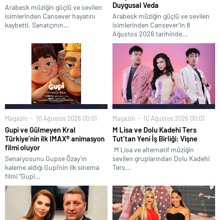
Duygusal Veda
Arabesk müziğin güçlü ve sevilen
isimlerinden Cansever hayatını
Arabesk müziğin güçlü ve sevilen
kaybetti. Sanatçının...
isimlerinden Cansever’in 8
Ağustos 2026 tarihinde...
Magazin
10 Ağustos 2026 00:01
Magazin
10 Ağustos 2026 00:01
Gupi ve Gülmeyen Kral
M Lisa ve Dolu Kadehi Ters
Türkiye’nin ilk IMAX® animasyon
Tut’tan Yeni İş Birliği: Vişne
filmi oluyor
M Lisa ve alternatif müziğin
Senaryosunu Gupse Özay’ın
sevilen gruplarından Dolu Kadehi
kaleme aldığı Gupi’nin ilk sinema
Ters...
filmi “Gupi...