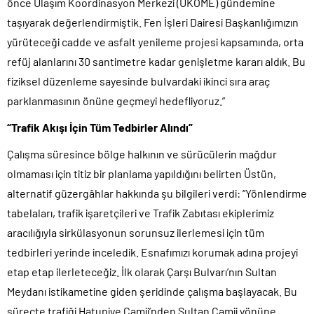
önce Ulaşım Koordinasyon Merkezi (UKOME) gündemine
taşıyarak değerlendirmiştik. Fen İşleri Dairesi Başkanlığımızın
yürüteceği cadde ve asfalt yenileme projesi kapsamında, orta
refüj alanlarını 30 santimetre kadar genişletme kararı aldık. Bu
fiziksel düzenleme sayesinde bulvardaki ikinci sıra araç
parklanmasının önüne geçmeyi hedefliyoruz.”
“Trafik Akışı İçin Tüm Tedbirler Alındı”
Çalışma süresince bölge halkının ve sürücülerin mağdur
olmaması için titiz bir planlama yapıldığını belirten Üstün,
alternatif güzergâhlar hakkında şu bilgileri verdi: “Yönlendirme
tabelaları, trafik işaretçileri ve Trafik Zabıtası ekiplerimiz
aracılığıyla sirkülasyonun sorunsuz ilerlemesi için tüm
tedbirleri yerinde inceledik. Esnafımızı korumak adına projeyi
etap etap ilerleteceğiz. İlk olarak Çarşı Bulvarı’nın Sultan
Meydanı istikametine giden şeridinde çalışma başlayacak. Bu
süreçte trafiği Hatuniye Camii’nden Sultan Camii yönüne