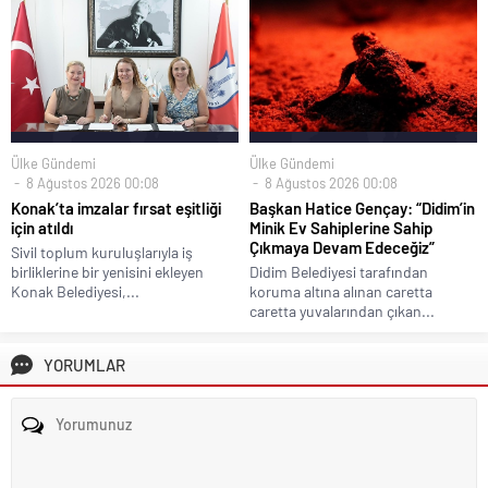
Ülke Gündemi
Ülke Gündemi
8 Ağustos 2026 00:08
8 Ağustos 2026 00:08
Konak’ta imzalar fırsat eşitliği
Başkan Hatice Gençay: “Didim’in
için atıldı
Minik Ev Sahiplerine Sahip
Çıkmaya Devam Edeceğiz”
Sivil toplum kuruluşlarıyla iş
birliklerine bir yenisini ekleyen
Didim Belediyesi tarafından
Konak Belediyesi,...
koruma altına alınan caretta
caretta yuvalarından çıkan...
YORUMLAR