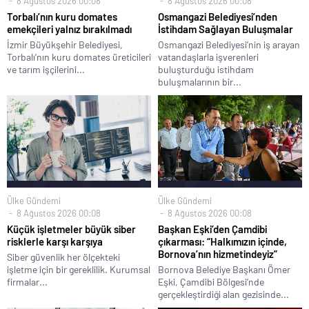
8 Ağustos 2026 00:08
8 Ağustos 2026 00:08
Torbalı’nın kuru domates
Osmangazi Belediyesi’nden
emekçileri yalnız bırakılmadı
İstihdam Sağlayan Buluşmalar
İzmir Büyükşehir Belediyesi,
Osmangazi Belediyesi’nin iş arayan
Torbalı’nın kuru domates üreticileri
vatandaşlarla işverenleri
ve tarım işçilerini...
buluşturduğu istihdam
buluşmalarının bir...
Ülke Gündemi
Ülke Gündemi
8 Ağustos 2026 00:08
8 Ağustos 2026 00:08
Küçük işletmeler büyük siber
Başkan Eşki’den Çamdibi
risklerle karşı karşıya
çıkarması: “Halkımızın içinde,
Bornova’nın hizmetindeyiz”
Siber güvenlik her ölçekteki
işletme için bir gereklilik. Kurumsal
Bornova Belediye Başkanı Ömer
firmalar...
Eşki, Çamdibi Bölgesi’nde
gerçekleştirdiği alan gezisinde...