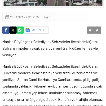
Küçük işletmeler büyük siber risklerle karşı karşıya
29 HAZIRAN 2026 21:19
0
A
A
ABONE OL
+
-
Manisa Büyükşehir Belediyesi, Şehzadeler ilçesindeki Çarşı
Bulvarı’nı modern sıcak asfalt ve yeni trafik düzenlemesiyle
yeniliyor.
Manisa Büyükşehir Belediyesi, Şehzadeler ilçesindeki Çarşı
Bulvarı’nı modern sıcak asfalt ve yeni trafik düzenlemesiyle
yeniliyor. Sultan Camii ile Hatuniye Camii arasında, gidiş-geliş
toplamda yaklaşık 1 kilometreyi bulan şerit uzunluğunda sıcak
asfalt uygulaması yapılırken, usulsüz parklanmayı önlemek
amacıyla orta refüj genişletilecek. Esnafın ve trafiğin olumsuz
etkilenmemesi için etap etap yürütülecek çalışmalarda, ulaşım