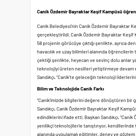
Canik Özdemir Bayraktar Keşif Kampüsü öğrencile
Canik Belediyesi’nin Canik Özdemir Bayraktar K
gerçekleştirildi. Canik Özdemir Bayraktar Keşif
58 projenin görücüye çıktığı şenlikte, ayrıca den
havacılık ve uzay bilimleri alanında öğrencilerin
çektiği şenlikte, heyecan ve sevinç dolu anlar
teknolojiyi üreten nesilleri yetiştirmeye devam 
Sandıkçı, “Canik’te geleceğin teknoloji liderlerini
Bilim ve Teknolojide Canik Farkı
“Canik’imizde bilgilerini değere dönüştüren bir
Sandıkçı, Canik Özdemir Bayraktar Keşif Kampüs
edindiklerini ifade etti. Başkan Sandıkçı, “Can
yenilikçi teknolojilerle tanıştırıyor, kendilerinde
alanında uygulamalı eğitimler, deney ve gözlem ça