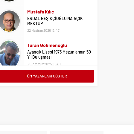
Mustafa Kılıç
ERDAL BEŞİKÇİOĞLU’NA AÇIK
MEKTUP
22 Haziran 2026 12:47
Turan Gökmenoğlu
Ayancık Lisesi 1975 Mezunlarının 50.
Yıl Buluşması
18 Temmuz 2025 16:40
TÜM YAZARLARI GÖSTER
Adil Yıldız
Bu Sene Fenerbahçe Ülke Puanlarını
Sırtladı
1 Eylül 2023 15:10
Ali Oral
Üniversite Tercihleri İçin Öneriler
2 Ağustos 2023 16:03