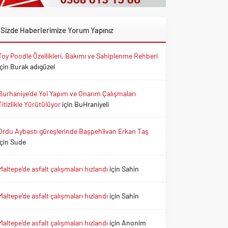
Sizde Haberlerimize Yorum Yapınız
Toy Poodle Özellikleri, Bakımı ve Sahiplenme Rehberi
için
Burak adıgüzel
Burhaniye’de Yol Yapım ve Onarım Çalışmaları
Titizlikle Yürütülüyor
için
BuHraniyeli
Ordu Aybastı güreşlerinde Başpehlivan Erkan Taş
için
Sude
Maltepe’de asfalt çalışmaları hızlandı
için
Sahin
Maltepe’de asfalt çalışmaları hızlandı
için
Sahin
Maltepe’de asfalt çalışmaları hızlandı
için
Anonim