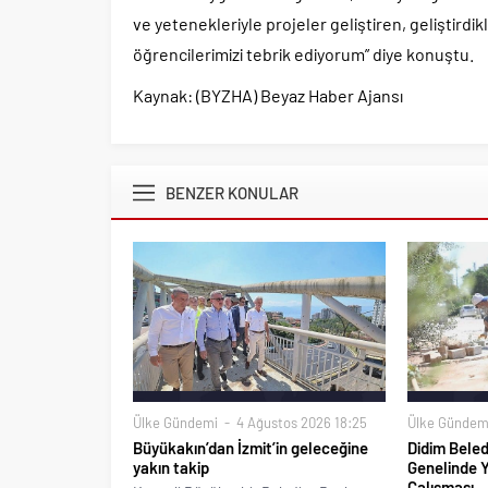
ve yetenekleriyle projeler geliştiren, geliştirdi
öğrencilerimizi tebrik ediyorum” diye konuştu.
Kaynak: (BYZHA) Beyaz Haber Ajansı
BENZER KONULAR
Ülke Gündemi
4 Ağustos 2026 18:25
Ülke Gündem
Büyükakın’dan İzmit’in geleceğine
Didim Beled
yakın takip
Genelinde 
Çalışması