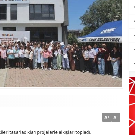
A
A
+
-
i tasarladıkları projelerle alkışları topladı.