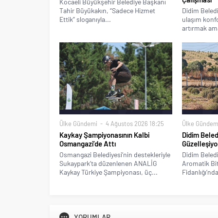
Kocaeli Büyükşehir Belediye Başkanı
Tahir Büyükakın, “Sadece Hizmet
Didim Beledi
Ettik” sloganıyla...
ulaşım konfo
artırmak ama
Ülke Gündemi
4 Ağustos 2026 18:25
Ülke Gündem
Kaykay Şampiyonasının Kalbi
Didim Beled
Osmangazi’de Attı
Güzelleşiyo
Osmangazi Belediyesi’nin destekleriyle
Didim Beledi
Sukaypark’ta düzenlenen ANALİG
Aromatik Bitk
Kaykay Türkiye Şampiyonası, üç...
Fidanlığı’nda
YORUMLAR