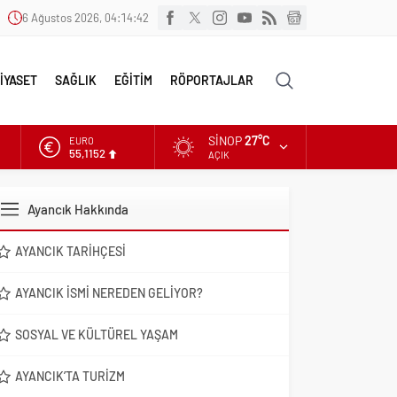
6 Ağustos 2026, 04:14:43
İYASET
SAĞLIK
EĞİTİM
RÖPORTAJLAR
SINOP
27°C
EURO
55,1152
AÇIK
ALTIN
6.529,72
Ayancık Hakkında
DOLAR
47,5844
AYANCIK TARIHÇESI
AYANCIK İSMI NEREDEN GELIYOR?
SOSYAL VE KÜLTÜREL YAŞAM
AYANCIK’TA TURIZM