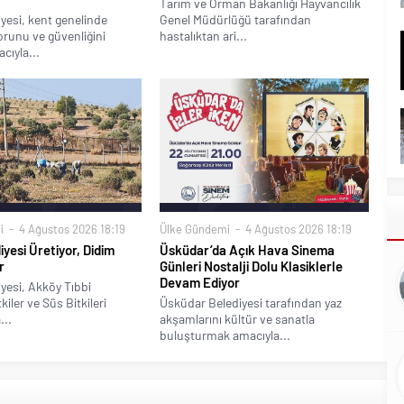
Tarım ve Orman Bakanlığı Hayvancılık
yesi, kent genelinde
Genel Müdürlüğü tarafından
runu ve güvenliğini
hastalıktan ari...
cıyla...
i
4 Ağustos 2026 18:19
Ülke Gündemi
4 Ağustos 2026 18:19
iyesi Üretiyor, Didim
Üsküdar’da Açık Hava Sinema
r
Günleri Nostalji Dolu Klasiklerle
Devam Ediyor
yesi, Akköy Tıbbi
iler ve Süs Bitkileri
Üsküdar Belediyesi tarafından yaz
...
akşamlarını kültür ve sanatla
buluşturmak amacıyla...