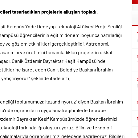
ri tasarladıkları projelerle alkışları topladı.
eşif Kampüsü’nde Deneyap Teknoloji Atölyesi Proje Şenliği
 Kampüsü öğrencilerinin eğitim dönemi boyunca hazırladığı
ey ve gözlem etkinlikleri gerçekleştirildi. Astronomi,
 tasarımını ve üretimini tamamladıkları projelerin dikkat
 yaşadı. Canik Özdemir Bayraktar Keşif Kampüsü’nde
ettiklerine işaret eden Canik Belediye Başkanı İbrahim
 yetiştiriyoruz” şeklinde ifade etti.
 gençliği toplumumuza kazandırıyoruz” diyen Başkan İbrahim
ü’nde öğrencilerin uygulamalı eğitimlerle tecrübe
ik Özdemir Bayraktar Keşif Kampüsümüzde öğrencilerimizi
 teknoloji farkındalığı oluşturuyoruz. Bilim ve teknoloji
lışmalarıyla öğrencilerimizi geleceğe hazırlıyoruz. Bilgileri