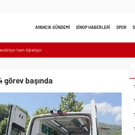
AYANCIK GÜNDEMİ
SİNOP HABERLERİ
SPOR
S
endiriyor hem öğretiyor
s yeniden hayat buluyor
dünyasına İzmir daveti
ı siber dayanıklılığı güçlendiriyor
24 görev başında
 Buca Arena Stadı’nda
el Etkiyle Dolu 50 Yılı Geride Bırakıyor
erek Güçleniyorlar
rlık serüveni bu kitapta: “Modern Alman Edebiyatı”
nü”ne Özel Sergi Açılışı Yapıldı