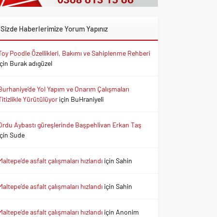
Sizde Haberlerimize Yorum Yapınız
Toy Poodle Özellikleri, Bakımı ve Sahiplenme Rehberi
için
Burak adıgüzel
Burhaniye’de Yol Yapım ve Onarım Çalışmaları
Titizlikle Yürütülüyor
için
BuHraniyeli
Ordu Aybastı güreşlerinde Başpehlivan Erkan Taş
için
Sude
Maltepe’de asfalt çalışmaları hızlandı
için
Sahin
Maltepe’de asfalt çalışmaları hızlandı
için
Sahin
Maltepe’de asfalt çalışmaları hızlandı
için
Anonim