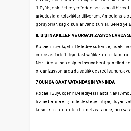
“Büyükşehir Belediyesi’nden hasta nakil hizmeti
arkadaşlara kolaylıklar diliyorum. Ambulansla b
görüyorlar, sağ olsunlar var olsunlar. Belediye
İL DIŞI NAKİLLER VE ORGANİZASYONLARDA S
Kocaeli Büyükşehir Belediyesi, kent içindeki has
çerçevesinde il dışındaki sağlık kuruluşlarına u
Nakil Ambulans ekipleri ayrıca kent genelinde d
organizasyonlarda da sağlık desteği sunarak vata
7 GÜN 24 SAAT VATANDAŞIN YANINDA
Kocaeli Büyükşehir Belediyesi Hasta Nakil Ambul
hizmetlerine erişimde desteğe ihtiyaç duyan va
kesintisiz sürdürülen hizmet, vatandaşların yaşa