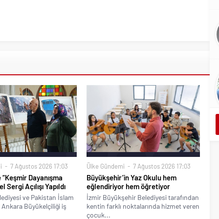
i
7 Ağustos 2026 17:03
Ülke Gündemi
7 Ağustos 2026 17:03
e “Keşmir Dayanışma
Büyükşehir’in Yaz Okulu hem
 Sergi Açılışı Yapıldı
eğlendiriyor hem öğretiyor
ediyesi ve Pakistan İslam
İzmir Büyükşehir Belediyesi tarafından
Ankara Büyükelçiliği iş
kentin farklı noktalarında hizmet veren
çocuk...