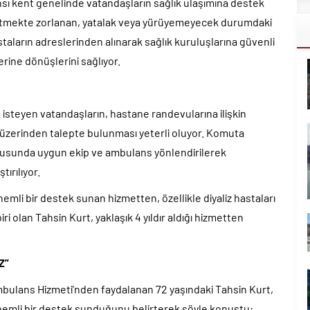
nsı kent genelinde vatandaşların sağlık ulaşımına destek
 gitmekte zorlanan, yatalak veya yürüyemeyecek durumdaki
staların adreslerinden alınarak sağlık kuruluşlarına güvenli
erine dönüşlerini sağlıyor.
steyen vatandaşların, hastane randevularına ilişkin
zi üzerinden talepte bulunması yeterli oluyor. Komuta
tusunda uygun ekip ve ambulans yönlendirilerek
tırılıyor.
emli bir destek sunan hizmetten, özellikle diyaliz hastaları
ri olan Tahsin Kurt, yaklaşık 4 yıldır aldığı hizmetten
Z”
 Ambulans Hizmeti’nden faydalanan 72 yaşındaki Tahsin Kurt,
önemli bir destek sunduğunu belirterek şöyle konuştu: