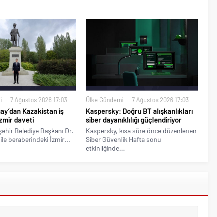
i
7 Ağustos 2026 17:03
Ülke Gündemi
7 Ağustos 2026 17:03
ay’dan Kazakistan iş
Kaspersky: Doğru BT alışkanlıkları
zmir daveti
siber dayanıklılığı güçlendiriyor
ehir Belediye Başkanı Dr.
Kaspersky, kısa süre önce düzenlenen
ile beraberindeki İzmir...
Siber Güvenlik Hafta sonu
etkinliğinde...