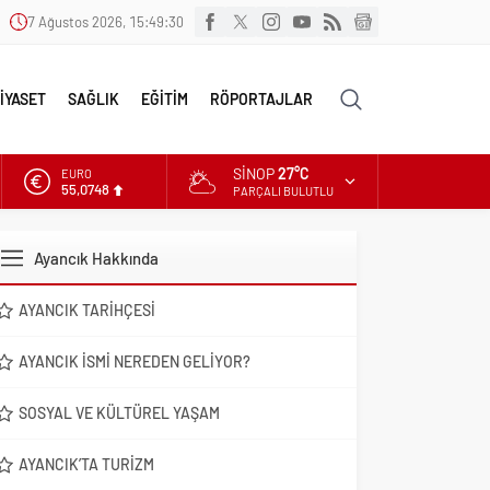
7 Ağustos 2026, 15:49:31
İYASET
SAĞLIK
EĞİTİM
RÖPORTAJLAR
SINOP
27°C
ALTIN
6.623,43
PARÇALI BULUTLU
DOLAR
47,7048
Ayancık Hakkında
EURO
55,0748
AYANCIK TARIHÇESI
AYANCIK İSMI NEREDEN GELIYOR?
SOSYAL VE KÜLTÜREL YAŞAM
AYANCIK’TA TURIZM