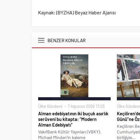
Kaynak: (BYZHA) Beyaz Haber Ajansı
BENZER KONULAR
Ülke Gündemi
7 Ağustos 2026 17:03
Ülke Gündem
Alman edebiyatının iki buçuk asırlık
Keçiören’d
serüveni bu kitapta: “Modern
Günü”ne Özel
Alman Edebiyatı”
Keçiören Bel
VakıfBank Kültür Yayınları (VBKY),
Cumhuriyeti 
Michael Minden’in kaleme
birliğiyle...