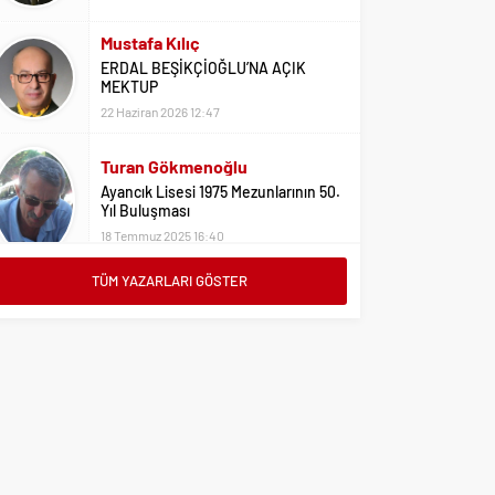
Mustafa Kılıç
ERDAL BEŞİKÇİOĞLU’NA AÇIK
MEKTUP
22 Haziran 2026 12:47
Turan Gökmenoğlu
Ayancık Lisesi 1975 Mezunlarının 50.
Yıl Buluşması
18 Temmuz 2025 16:40
Adil Yıldız
Bu Sene Fenerbahçe Ülke Puanlarını
TÜM YAZARLARI GÖSTER
Sırtladı
1 Eylül 2023 15:10
Ali Oral
Üniversite Tercihleri İçin Öneriler
2 Ağustos 2023 16:03