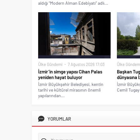
aldığı “Modern Alman Edebiyatı” adlı...
Ülke Gündemi
7 Ağustos 2026 17:03
Ülke Gündem
İzmir’in simge yapısı Cihan Palas
Başkan Tug
yeniden hayat buluyor
dünyasına İ
İzmir Büyükşehir Belediyesi, kentin
İzmir Büyükş
tarihi ve kültürel mirasının önemli
Cemil Tugay 
yapılarından...
YORUMLAR