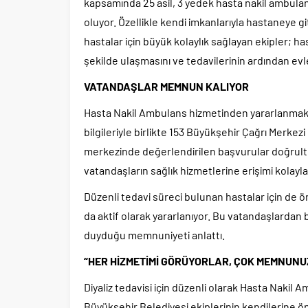
kapsamında 25 asil, 3 yedek hasta nakil ambula
oluyor. Özellikle kendi imkanlarıyla hastaneye
hastalar için büyük kolaylık sağlayan ekipler; ha
şekilde ulaşmasını ve tedavilerinin ardından evl
VATANDAŞLAR MEMNUN KALIYOR
Hasta Nakil Ambulans hizmetinden yararlanmak i
bilgileriyle birlikte 153 Büyükşehir Çağrı Merke
merkezinde değerlendirilen başvurular doğrul
vatandaşların sağlık hizmetlerine erişimi kolaylaş
Düzenli tedavi süreci bulunan hastalar için de ön
da aktif olarak yararlanıyor. Bu vatandaşlardan bi
duyduğu memnuniyeti anlattı.
“HER HİZMETİMİ GÖRÜYORLAR, ÇOK MEMNUNU
Diyaliz tedavisi için düzenli olarak Hasta Nakil
Büyükşehir Belediyesi ekiplerinin kendilerine 