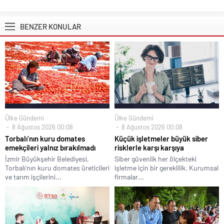
BENZER KONULAR
Ülke Gündemi
Ülke Gündemi
8 Ağustos 2026 00:08
8 Ağustos 2026 00:08
Torbalı’nın kuru domates
Küçük işletmeler büyük siber
emekçileri yalnız bırakılmadı
risklerle karşı karşıya
İzmir Büyükşehir Belediyesi,
Siber güvenlik her ölçekteki
Torbalı’nın kuru domates üreticileri
işletme için bir gereklilik. Kurumsal
ve tarım işçilerini...
firmalar...