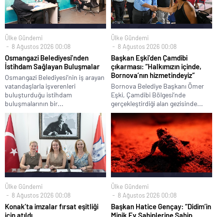
Ülke Gündemi
Ülke Gündemi
8 Ağustos 2026 00:08
8 Ağustos 2026 00:08
Osmangazi Belediyesi’nden
Başkan Eşki’den Çamdibi
İstihdam Sağlayan Buluşmalar
çıkarması: “Halkımızın içinde,
Bornova’nın hizmetindeyiz”
Osmangazi Belediyesi’nin iş arayan
vatandaşlarla işverenleri
Bornova Belediye Başkanı Ömer
buluşturduğu istihdam
Eşki, Çamdibi Bölgesi’nde
buluşmalarının bir...
gerçekleştirdiği alan gezisinde...
Ülke Gündemi
Ülke Gündemi
8 Ağustos 2026 00:08
8 Ağustos 2026 00:08
Konak’ta imzalar fırsat eşitliği
Başkan Hatice Gençay: “Didim’in
için atıldı
Minik Ev Sahiplerine Sahip