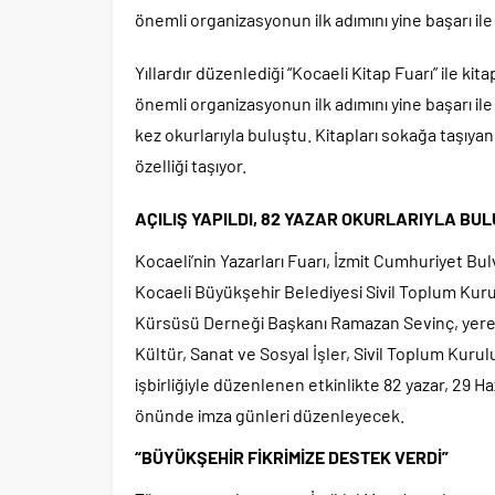
önemli organizasyonun ilk adımını yine başarı ile 
Yıllardır düzenlediği “Kocaeli Kitap Fuarı” ile ki
önemli organizasyonun ilk adımını yine başarı ile at
kez okurlarıyla buluştu. Kitapları sokağa taşıyan 
özelliği taşıyor.
AÇILIŞ YAPILDI, 82 YAZAR OKURLARIYLA BU
Kocaeli’nin Yazarları Fuarı, İzmit Cumhuriyet Bulv
Kocaeli Büyükşehir Belediyesi Sivil Toplum Kurulu
Kürsüsü Derneği Başkanı Ramazan Sevinç, yerel 
Kültür, Sanat ve Sosyal İşler, Sivil Toplum Kuru
işbirliğiyle düzenlenen etkinlikte 82 yazar, 29 
önünde imza günleri düzenleyecek.
“BÜYÜKŞEHİR FİKRİMİZE DESTEK VERDİ”