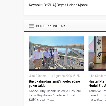
Kaynak: (BYZHA) Beyaz Haber Ajansı
BENZER KONULAR
Ülke Gündemi
4 Ağustos 2026 18:25
Ülke Gündem
Büyükakın’dan İzmit’in geleceğine
Hastalıktan
yakın takip
Model Ele A
Kocaeli Büyükşehir Belediye Başkanı
Tarım ve Or
Tahir Büyükakın, “Sadece Hizmet
Genel Müdür
Ettik” sloganıyla...
hastalıktan a