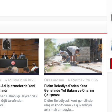
i
4 Ağustos 2026 18:25
Ülke Gündemi
4 Ağustos 2026 18:25
 Ari İşletmelerde Yeni
Didim Belediyesi’nden Kent
lındı
Genelinde Yol Bakım ve Onarım
Çalışması
man Bakanlığı Hayvancılık
lüğü tarafından
Didim Belediyesi, kent genelinde
ri...
ulaşım konforunu ve güvenliğini
artırmak amacıyla...