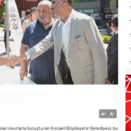
A
A
+
-
tapları okurlarla buluşturan Kocaeli Büyükşehir Belediyesi, bu