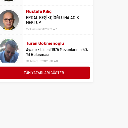
Mustafa Kılıç
ERDAL BEŞİKÇİOĞLU’NA AÇIK
MEKTUP
22 Haziran 2026 12:47
Turan Gökmenoğlu
Ayancık Lisesi 1975 Mezunlarının 50.
Yıl Buluşması
18 Temmuz 2025 16:40
Adil Yıldız
Bu Sene Fenerbahçe Ülke Puanlarını
TÜM YAZARLARI GÖSTER
Sırtladı
1 Eylül 2023 15:10
Ali Oral
Üniversite Tercihleri İçin Öneriler
2 Ağustos 2023 16:03