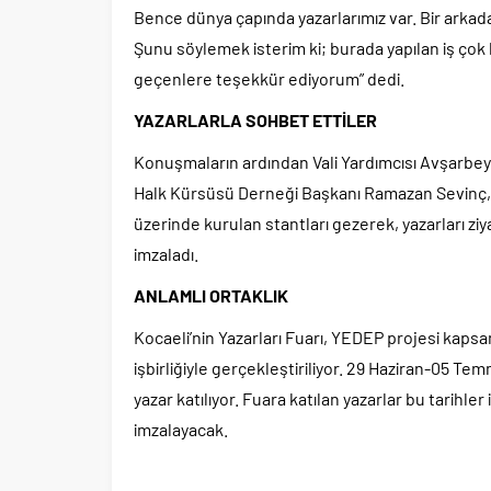
Bence dünya çapında yazarlarımız var. Bir arka
Şunu söylemek isterim ki; burada yapılan iş çok
geçenlere teşekkür ediyorum” dedi.
YAZARLARLA SOHBET ETTİLER
Konuşmaların ardından Vali Yardımcısı Avşarbey,
Halk Kürsüsü Derneği Başkanı Ramazan Sevinç, va
üzerinde kurulan stantları gezerek, yazarları ziyare
imzaladı.
ANLAMLI ORTAKLIK
Kocaeli’nin Yazarları Fuarı, YEDEP projesi kap
işbirliğiyle gerçekleştiriliyor. 29 Haziran-05 Te
yazar katılıyor. Fuara katılan yazarlar bu tarihler
imzalayacak.