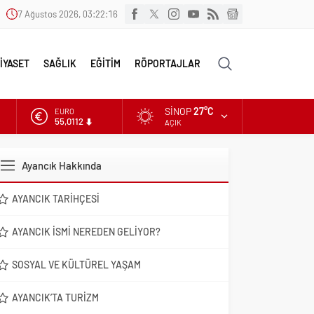
7 Ağustos 2026, 03:22:17
İYASET
SAĞLIK
EĞİTİM
RÖPORTAJLAR
SINOP
27°C
ALTIN
6.519,97
AÇIK
DOLAR
47,7025
Ayancık Hakkında
EURO
55,0112
AYANCIK TARIHÇESI
AYANCIK İSMI NEREDEN GELIYOR?
SOSYAL VE KÜLTÜREL YAŞAM
AYANCIK’TA TURIZM