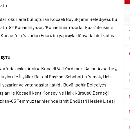
attı.
tapları okurlarla buluşturan Kocaeli Büyükşehir Belediyesi, bu
tı. 82 Kocaelili yazar, “Kocaeli’nin Yazarlar Fuarı” ile ikinci
Kocaeli’nin Yazarları Fuarı, bu yapısıyla dünyada bir ilk olma
LUŞTU
arı’nda açıldı. Açılışa Kocaeli Vali Yardımcısı Aslan Avşarbey,
şları ile İlişkiler Dairesi Başkanı Sabahattin Yamak, Halk
yazarlar ve vatandaşlar katıldı. Büyükşehir Belediyesi
luşları ile Kocaeli Kent Konseyi ve Halk Kürsüsü Derneği
Haziran-05 Temmuz tarihlerinde İzmit Endüstri Meslek Lisesi