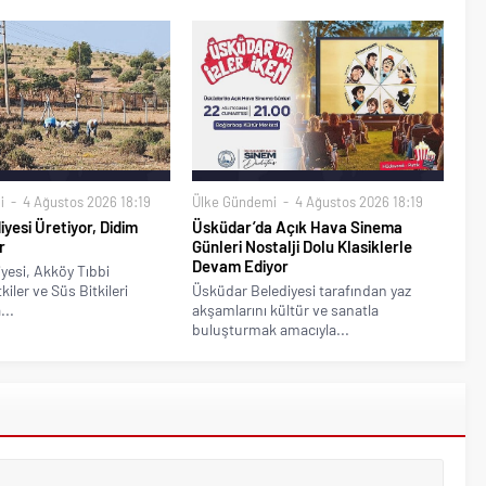
i
4 Ağustos 2026 18:19
Ülke Gündemi
4 Ağustos 2026 18:19
iyesi Üretiyor, Didim
Üsküdar’da Açık Hava Sinema
r
Günleri Nostalji Dolu Klasiklerle
Devam Ediyor
yesi, Akköy Tıbbi
iler ve Süs Bitkileri
Üsküdar Belediyesi tarafından yaz
...
akşamlarını kültür ve sanatla
buluşturmak amacıyla...