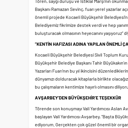
Tören, saygı duruşu ve İstiklal Marşı’nın okunma
Başkanı Ramazan Sevinç, fuarı yerel yazarlar açı
önemli projede Kocaeli Büyükşehir Belediyesi’ni
Belediyemiz fikrimize destek verdi ve hep yanımız
buluşturacak olmasının heyecanını yaşıyoruz” d
“KENTİN HAFIZASI ADINA YAPILAN ÖNEMLİ Ç
Kocaeli Büyükşehir Belediyesi Sivil Toplum Kurulu
Büyükşehir Belediye Başkanı Tahir Büyükakın’ın 
Yazarları Fuarı’nın bu yıl ikincisini düzenledikleri
dünyamızı dolduracak kitaplarla birlikte olacağı
bu çalışmaların kentimize hayırlı olmasını diliyor
AVŞARBEY’DEN BÜYÜKŞEHİR’E TEŞEKKÜR
Törende son konuşmayı Vali Yardımcısı Aslan Avş
başlayan Vali Yardımcısı Avşarbey, “Başta Büyü
ediyorum. Gerçekten çok güzel önemli bir organi