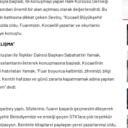
sıyla başladı. İlk konuşmayı yapan
Halk Kürsüsü Derneği
sından önemli bir alan açılması olarak değerlendirdi. Bu
n katkısına dikkat çeken Sevinç, “Kocaeli Büyükşehir
da oldu. Fuarımızın, Kocaelili yazarlar ve okurlarını
iye konuştu.
ALIŞMA”
şları ile İlişkiler Dairesi Başkanı Sabahattin Yamak,
selamlarını ileterek konuşmasına başladı. Kocaeli’nin
ni hatırlatan Yamak, “Fuar boyunca kalbimizi, zihnimizi, bilgi
z. Kentin hafızası ve günü zararla kapatmamak adına yapılan
um” dedi.
arbey yaptı. Sözlerine, fuarın başarılı geçmesini dileyerek
kşehir Belediyemize ve emeği geçen STK’lara çok teşekkür
zasyon. Benimle kitapların paylaşan yerel yazarlarımız oldu.