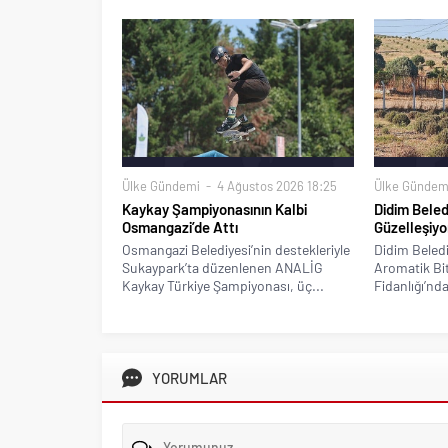
Ülke Gündemi
4 Ağustos 2026 18:25
Ülke Gündem
Kaykay Şampiyonasının Kalbi
Didim Beled
Osmangazi’de Attı
Güzelleşiyo
Osmangazi Belediyesi’nin destekleriyle
Didim Beledi
Sukaypark’ta düzenlenen ANALİG
Aromatik Bitk
Kaykay Türkiye Şampiyonası, üç...
Fidanlığı’nda
YORUMLAR