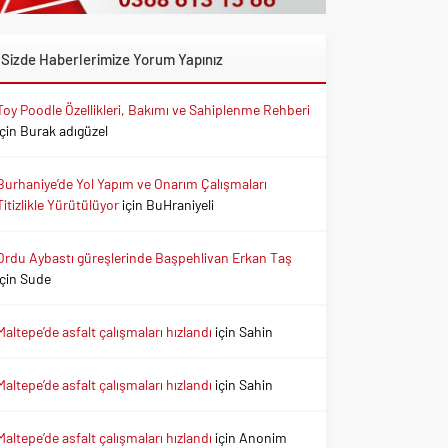
Sizde Haberlerimize Yorum Yapınız
Toy Poodle Özellikleri, Bakımı ve Sahiplenme Rehberi
için
Burak adıgüzel
Burhaniye’de Yol Yapım ve Onarım Çalışmaları
Titizlikle Yürütülüyor
için
BuHraniyeli
Ordu Aybastı güreşlerinde Başpehlivan Erkan Taş
için
Sude
Maltepe’de asfalt çalışmaları hızlandı
için
Sahin
Maltepe’de asfalt çalışmaları hızlandı
için
Sahin
Maltepe’de asfalt çalışmaları hızlandı
için
Anonim