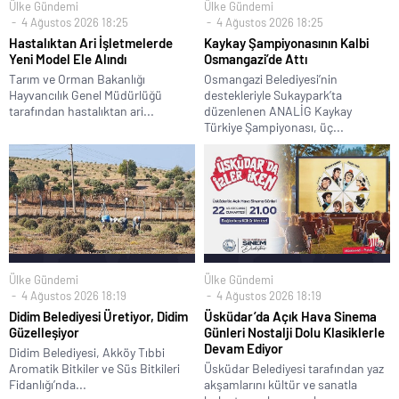
Ülke Gündemi
Ülke Gündemi
4 Ağustos 2026 18:25
4 Ağustos 2026 18:25
Hastalıktan Ari İşletmelerde
Kaykay Şampiyonasının Kalbi
Yeni Model Ele Alındı
Osmangazi’de Attı
Tarım ve Orman Bakanlığı
Osmangazi Belediyesi’nin
Hayvancılık Genel Müdürlüğü
destekleriyle Sukaypark’ta
tarafından hastalıktan ari...
düzenlenen ANALİG Kaykay
Türkiye Şampiyonası, üç...
Ülke Gündemi
Ülke Gündemi
4 Ağustos 2026 18:19
4 Ağustos 2026 18:19
Didim Belediyesi Üretiyor, Didim
Üsküdar’da Açık Hava Sinema
Güzelleşiyor
Günleri Nostalji Dolu Klasiklerle
Devam Ediyor
Didim Belediyesi, Akköy Tıbbi
Aromatik Bitkiler ve Süs Bitkileri
Üsküdar Belediyesi tarafından yaz
Fidanlığı’nda...
akşamlarını kültür ve sanatla