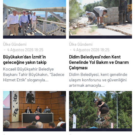
Ülke Gündemi
Ülke Gündemi
4 Ağustos 2026 18:25
4 Ağustos 2026 18:25
Büyükakın’dan İzmit’in
Didim Belediyesi’nden Kent
geleceğine yakın takip
Genelinde Yol Bakım ve Onarım
Çalışması
Kocaeli Büyükşehir Belediye
Başkanı Tahir Büyükakın, “Sadece
Didim Belediyesi, kent genelinde
Hizmet Ettik” sloganıyla...
ulaşım konforunu ve güvenliğini
artırmak amacıyla...