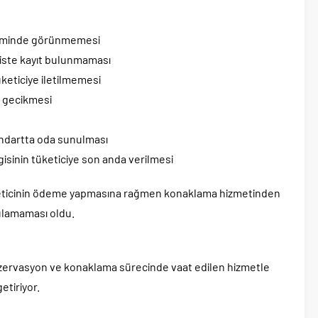
teminde görünmemesi
iste kayıt bulunmaması
keticiye iletilmemesi
n gecikmesi
tandartta oda sunulması
lgisinin tüketiciye son anda verilmesi
keticinin ödeme yapmasına rağmen konaklama hizmetinden
ulamaması oldu.
, rezervasyon ve konaklama sürecinde vaat edilen hizmetle
etiriyor.