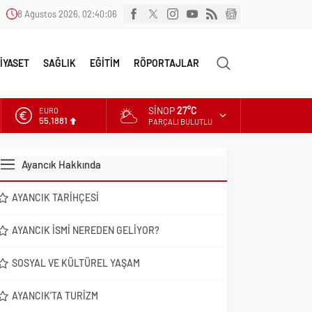
8 Ağustos 2026, 02:40:08
İYASET
SAĞLIK
EĞİTİM
RÖPORTAJLAR
SINOP
27°C
ALTIN
6.660,55
PARÇALI BULUTLU
DOLAR
47,7111
Ayancık Hakkında
EURO
55,1881
AYANCIK TARIHÇESI
AYANCIK İSMI NEREDEN GELIYOR?
SOSYAL VE KÜLTÜREL YAŞAM
AYANCIK’TA TURIZM