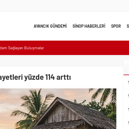
AYANCIK GÜNDEMİ
SİNOP HABERLERİ
SPOR
S
hdam Sağlayan Buluşmalar
sı: “Halkımızın içinde, Bornova’nın hizmetindeyiz”
n atıldı
 Minik Ev Sahiplerine Sahip Çıkmaya Devam Edeceğiz”
ayetleri yüzde 114 arttı
n Her Noktasında Gece Gündüz Sahadayız”
emalı Ödüllü Resim, Şiir ve Kompozisyon Yarışması
ımızın Üretim Gücünü Destekliyoruz”
eri yalnız bırakılmadı
lerle karşı karşıya