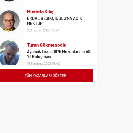
22 Haziran 2026 12:47
Turan Gökmenoğlu
Ayancık Lisesi 1975 Mezunlarının 50.
Yıl Buluşması
18 Temmuz 2025 16:40
Adil Yıldız
Bu Sene Fenerbahçe Ülke Puanlarını
Sırtladı
1 Eylül 2023 15:10
TÜM YAZARLARI GÖSTER
Ali Oral
Üniversite Tercihleri İçin Öneriler
2 Ağustos 2023 16:03