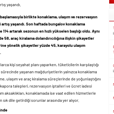
rtış yaşandı.
n başlamasıyla birlikte konaklama, ulaşım ve rezervasyon
ci artış yaşandı. Son haftada bungalov konaklama
zde 114 artarak sezonun en hızlı yükselen başlığı oldu. Aynı
 58, araç kiralama dolandırıcılığına ilişkin şikayetler
rine yönelik şikayetler yüzde 45, karayolu ulaşım
.
arca kişi seyahat planı yaparken, tüketicilerin karşılaştığı
atil sürecinde yaşanan mağduriyetlerin yalnızca konaklama
eme, ulaşım ve araç kiralama süreçlerinde de yoğunlaştığını
kapora talepleri, rezervasyon iptalleri ve ücret iadesi
ım aksaklıkları, konaklamada ise vaat edilen hizmetlerle
 sık dile getirdiği sorunlar arasında yer alıyor.
rinde