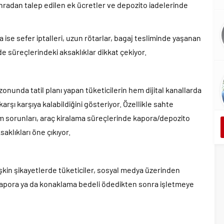
nradan talep edilen ek ücretler ve depozito iadelerinde
 ise sefer iptalleri, uzun rötarlar, bagaj tesliminde yaşanan
ade süreçlerindeki aksaklıklar dikkat çekiyor.
zonunda tatil planı yapan tüketicilerin hem dijital kanallarda
rşı karşıya kalabildiğini gösteriyor. Özellikle sahte
em sorunları, araç kiralama süreçlerinde kapora/depozito
aklıkları öne çıkıyor.
lişkin şikayetlerde tüketiciler, sosyal medya üzerinden
, kapora ya da konaklama bedeli ödedikten sonra işletmeye