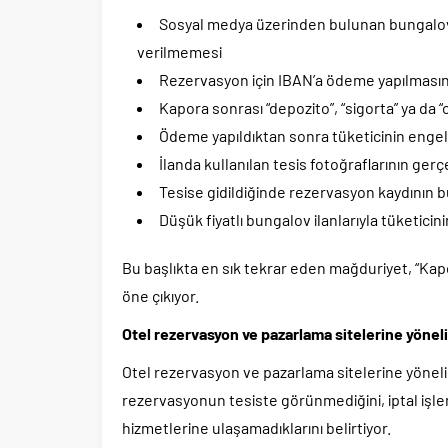
Sosyal medya üzerinden bulunan bungalov
verilmemesi
Rezervasyon için IBAN’a ödeme yapılmasın
Kapora sonrası “depozito”, “sigorta” ya da “
Ödeme yapıldıktan sonra tüketicinin enge
İlanda kullanılan tesis fotoğraflarının ger
Tesise gidildiğinde rezervasyon kaydının
Düşük fiyatlı bungalov ilanlarıyla tüketic
Bu başlıkta en sık tekrar eden mağduriyet, “Ka
öne çıkıyor.
Otel rezervasyon ve pazarlama sitelerine yöneli
Otel rezervasyon ve pazarlama sitelerine yöneli
rezervasyonun tesiste görünmediğini, iptal işlem
hizmetlerine ulaşamadıklarını belirtiyor.