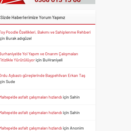
Sizde Haberlerimize Yorum Yapınız
Toy Poodle Özellikleri, Bakımı ve Sahiplenme Rehberi
için
Burak adıgüzel
Burhaniye’de Yol Yapım ve Onarım Çalışmaları
Titizlikle Yürütülüyor
için
BuHraniyeli
Ordu Aybastı güreşlerinde Başpehlivan Erkan Taş
için
Sude
Maltepe’de asfalt çalışmaları hızlandı
için
Sahin
Maltepe’de asfalt çalışmaları hızlandı
için
Sahin
Maltepe’de asfalt çalışmaları hızlandı
için
Anonim