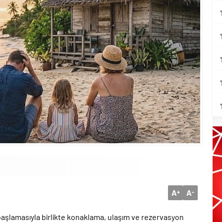
A
A
+
-
 başlamasıyla birlikte konaklama, ulaşım ve rezervasyon