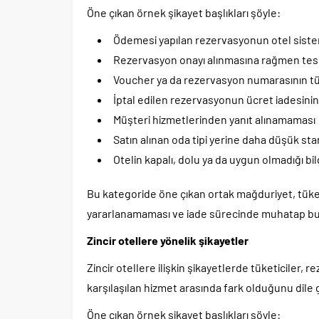
Öne çıkan örnek şikayet başlıkları şöyle:
Ödemesi yapılan rezervasyonun otel sis
Rezervasyon onayı alınmasına rağmen tes
Voucher ya da rezervasyon numarasının tü
İptal edilen rezervasyonun ücret iadesini
Müşteri hizmetlerinden yanıt alınamaması
Satın alınan oda tipi yerine daha düşük s
Otelin kapalı, dolu ya da uygun olmadığı bi
Bu kategoride öne çıkan ortak mağduriyet, tü
yararlanamaması ve iade sürecinde muhatap b
Zincir otellere yönelik şikayetler
Zincir otellere ilişkin şikayetlerde tüketiciler
karşılaşılan hizmet arasında fark olduğunu dile g
Öne çıkan örnek şikayet başlıkları şöyle: