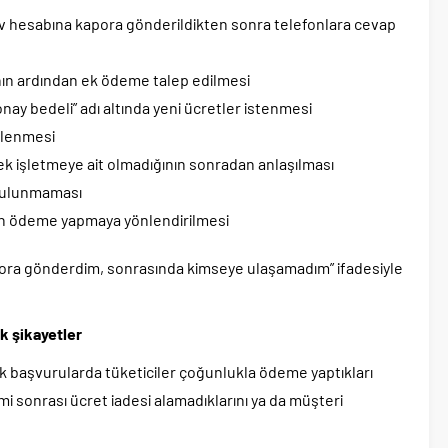
 hesabına kapora gönderildikten sonra telefonlara cevap
ın ardından ek ödeme talep edilmesi
onay bedeli” adı altında yeni ücretler istenmesi
llenmesi
çek işletmeye ait olmadığının sonradan anlaşılması
 bulunmaması
inin ödeme yapmaya yönlendirilmesi
pora gönderdim, sonrasında kimseye ulaşamadım” ifadesiyle
k şikayetler
k başvurularda tüketiciler çoğunlukla ödeme yaptıkları
i sonrası ücret iadesi alamadıklarını ya da müşteri