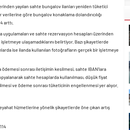
erinden yayılan sahte bungalov ilanları yeniden tüketici
r verilerine göre bungalov konaklama dolandırıcılığı
4 arttı.
ma uygulamaları ve sahte rezervasyon hesapları üzerinden
şletmeye ulaşamadıklarını belirtiyor. Bazı şikayetlerde
rda ise ilanda kullanılan fotoğrafların gerçek bir işletmeye
 ödemesi sonrası iletişimin kesilmesi, sahte IBAN’lara
opyalanarak sahte hesaplarda kullanılması, düşük fiyat
lmesi ve ödeme sonrası tüketicinin engellenmesi yer alıyor.
seyahat hizmetlerine yönelik şikayetlerde öne çıkan artış
 114