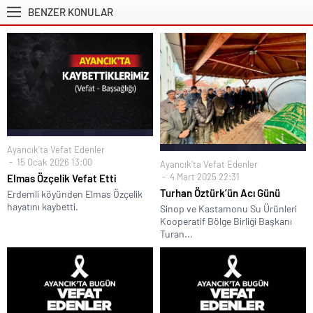
BENZER KONULAR
Ayancık'ta Vefat Edenler
15 Ocak 2026 13:00
Ayancık'ta Vefat Edenler
4 Mart 2025 22:31
Elmas Özçelik Vefat Etti
Turhan Öztürk’ün Acı Günü
Erdemli köyünden Elmas Özçelik
hayatını kaybetti.
Sinop ve Kastamonu Su Ürünleri
Kooperatif Bölge Birliği Başkanı
Turan...