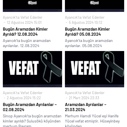
Ayancık'ta Vefat Edenler
Ayancık'ta Vefat Edenler
12 Ağustos 2024 15:01
5 Ağustos 2024 10:12
Bugün Aramızdan Kimler
Bugün Aramızdan Kimler
Ayrıldı? 12.08.2024
Ayrıldı? 05.08.2024
Ayancık'ta bugün aramızdan
Ayancık'ta bugün aramızdan
ayrılanlar. 12.08.2024
ayrılanlar. 05.08.2024
Ayancık'ta Vefat Edenler
Ayancık'ta Vefat Edenler
2 Ağustos 2024 15:22
21 Mart 2024 23:33
Bugün Aramızdan Ayrılanlar –
Aramızdan Ayrılanlar –
02.08.2024
21.03.2024
Sinop Ayancık’ta bugün aramızdan
Merhum Hamdi Yücel eşi Hanife
kimler ayrıldı? Sulusökü köyünden
Yücel vefat etmiştir. Hüseyinbey
merhum Bayram...
köyünden...