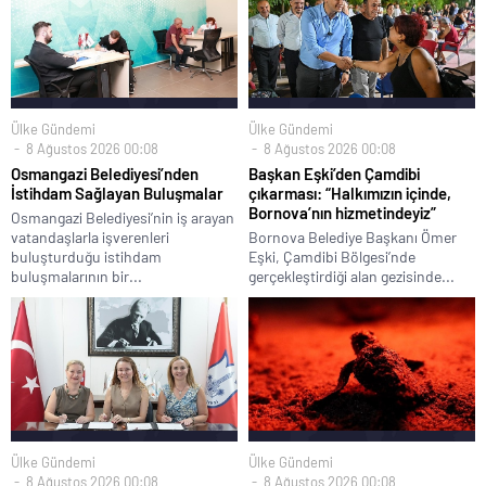
Ülke Gündemi
Ülke Gündemi
8 Ağustos 2026 00:08
8 Ağustos 2026 00:08
Osmangazi Belediyesi’nden
Başkan Eşki’den Çamdibi
İstihdam Sağlayan Buluşmalar
çıkarması: “Halkımızın içinde,
Bornova’nın hizmetindeyiz”
Osmangazi Belediyesi’nin iş arayan
vatandaşlarla işverenleri
Bornova Belediye Başkanı Ömer
buluşturduğu istihdam
Eşki, Çamdibi Bölgesi’nde
buluşmalarının bir...
gerçekleştirdiği alan gezisinde...
Ülke Gündemi
Ülke Gündemi
8 Ağustos 2026 00:08
8 Ağustos 2026 00:08