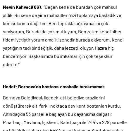
Nevin Kahveci(66):
“Geçen sene de buradan çok mahsul
aldık. Bu sene de yine mahsullerimizi toplamaya başladık ve
komşularıma dağıttım. Ben toprakla uğraşmasını çok
seviyorum. Burada da çok mutluyum. Ben zaten kendi biber
fidemi yetiştiriyorum ama iki senedir burada ekiyorum. Kendi
yaptığının tadı bir değişik, daha lezzetli oluyor. Hazıra hiç
benzemiyor. Başkanımıza bu imkanlar için çok teşekkür
ederim.”
Hedef: Bornova’da bostansız mahalle bırakmamak
Bornova Belediyesi, ilçedeki atıl belediye arazilerini
dönüştürerek altı farklı noktada dev kent bostanları kurdu.
Altındağ’da 53 parselle başlayan bu dayanışma dalgası;
Pınarbaşı, Mevlana, Işıkkent, Rafetpaşa ile 244 ve 278 parselle
en büyük ikisi olan olan EVKA-4 ve Doğanlar Kent Bostanları