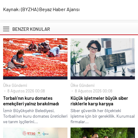
Kaynak: (BYZHA) Beyaz Haber Ajansı
BENZER KONULAR
Ülke Gündemi
Ülke Gündemi
8 Ağustos 2026 00:08
8 Ağustos 2026 00:08
Torbalı’nın kuru domates
Küçük işletmeler büyük siber
emekçileri yalnız bırakılmadı
risklerle karşı karşıya
İzmir Büyükşehir Belediyesi,
Siber güvenlik her ölçekteki
Torbalı’nın kuru domates üreticileri
işletme için bir gereklilik. Kurumsal
ve tarım işçilerini...
firmalar...