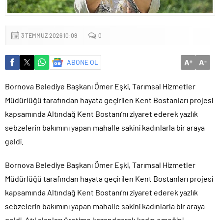
Küçük işletmeler büyük siber risklerle karşı karşıya
3 TEMMUZ 2026 10:09
0
A
A
ABONE OL
+
-
Bornova Belediye Başkanı Ömer Eşki, Tarımsal Hizmetler
Müdürlüğü tarafından hayata geçirilen Kent Bostanları projesi
kapsamında Altındağ Kent Bostanı’nı ziyaret ederek yazlık
sebzelerin bakımını yapan mahalle sakini kadınlarla bir araya
geldi.
Bornova Belediye Başkanı Ömer Eşki,
Tarımsal Hizmetler
Müdürlüğü tarafından hayata geçirilen Kent Bostanları projesi
kapsamında Altındağ Kent Bostanı’nı ziyaret ederek yazlık
sebzelerin bakımını yapan mahalle sakini kadınlarla bir araya
geldi. Atıl alanları üretime kazandırarak kadın emeğini