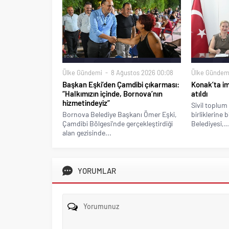
Ülke Gündemi
8 Ağustos 2026 00:08
Ülke Gündem
Başkan Eşki’den Çamdibi çıkarması:
Konak’ta imz
“Halkımızın içinde, Bornova’nın
atıldı
hizmetindeyiz”
Sivil toplum 
Bornova Belediye Başkanı Ömer Eşki,
birliklerine 
Çamdibi Bölgesi’nde gerçekleştirdiği
Belediyesi,..
alan gezisinde...
YORUMLAR