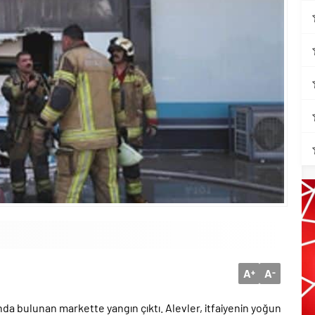
A
A
+
-
ında bulunan markette yangın çıktı. Alevler, itfaiyenin yoğun