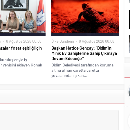
i
8 Ağustos 2026 00:08
Ülke Gündemi
8 Ağustos 2026 00:08
alar fırsat eşitliği için
Başkan Hatice Gençay: “Didim’in
Minik Ev Sahiplerine Sahip Çıkmaya
Devam Edeceğiz”
kuruluşlarıyla iş
bir yenisini ekleyen Konak
Didim Belediyesi tarafından koruma
.
altına alınan caretta caretta
yuvalarından çıkan...