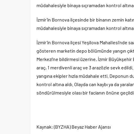
müdahalesiyle binaya sıçramadan kontrol altına 
İzmir’in Bornova ilçesinde bir binanın zemin kat
müdahalesiyle binaya sıçramadan kontrol altına 
İzmir’in Bornova ilçesi Yeşilova Mahallesi’nde saa
gösteren marketin depo bölümünde yangın çıktı.
Merkezi’ne bildirmesi üzerine, İzmir Büyükşehir B
araç, 1 merdivenli araç ve 3 arazözle sevk edild
yangına ekipler hızla müdahale etti. Deponun duvar
kontrol altına aldı. Olayda can kaybı ya da yar
söndürülmesiyle olası bir facianın önüne geçildi
Kaynak: (BYZHA) Beyaz Haber Ajansı