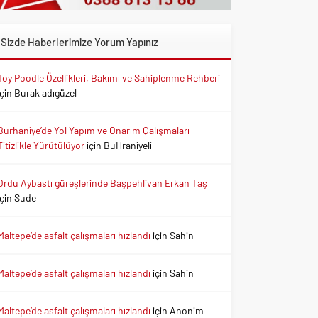
Sizde Haberlerimize Yorum Yapınız
Toy Poodle Özellikleri, Bakımı ve Sahiplenme Rehberi
için
Burak adıgüzel
Burhaniye’de Yol Yapım ve Onarım Çalışmaları
Titizlikle Yürütülüyor
için
BuHraniyeli
Ordu Aybastı güreşlerinde Başpehlivan Erkan Taş
için
Sude
Maltepe’de asfalt çalışmaları hızlandı
için
Sahin
Maltepe’de asfalt çalışmaları hızlandı
için
Sahin
Maltepe’de asfalt çalışmaları hızlandı
için
Anonim