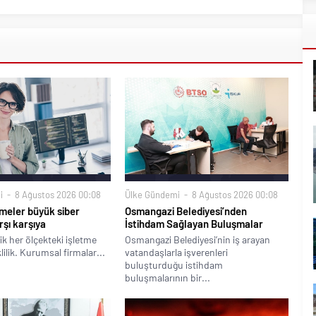
i
8 Ağustos 2026 00:08
Ülke Gündemi
8 Ağustos 2026 00:08
meler büyük siber
Osmangazi Belediyesi’nden
rşı karşıya
İstihdam Sağlayan Buluşmalar
ik her ölçekteki işletme
Osmangazi Belediyesi’nin iş arayan
klilik. Kurumsal firmalar...
vatandaşlarla işverenleri
buluşturduğu istihdam
buluşmalarının bir...