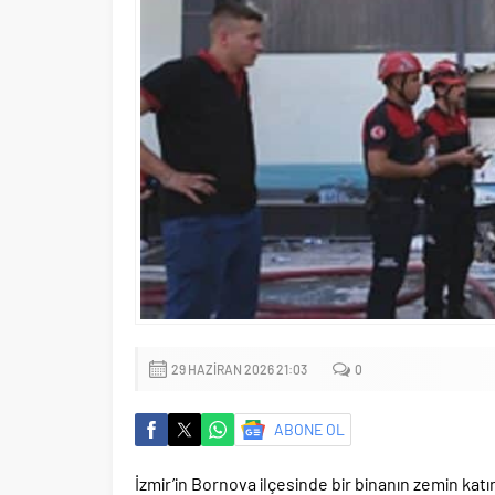
29 HAZIRAN 2026 21:03
0
ABONE OL
İzmir’in Bornova ilçesinde bir binanın zemin kat