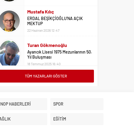
Mustafa Kılıç
ERDAL BEŞİKÇİOĞLU’NA AÇIK
MEKTUP
22 Haziran 2026 12:47
Turan Gökmenoğlu
Ayancık Lisesi 1975 Mezunlarının 50.
Yıl Buluşması
18 Temmuz 2025 16:40
TÜM YAZARLARI GÖSTER
Adil Yıldız
Bu Sene Fenerbahçe Ülke Puanlarını
Sırtladı
1 Eylül 2023 15:10
İNOP HABERLERİ
SPOR
Ali Oral
Üniversite Tercihleri İçin Öneriler
AĞLIK
EĞİTİM
2 Ağustos 2023 16:03