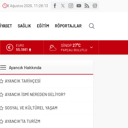
8 Ağustos 2026, 11:28:14
İYASET
SAĞLIK
EĞİTİM
RÖPORTAJLAR
SINOP
27°C
EURO
55,1881
PARÇALI BULUTLU
ALTIN
6.660,55
Ayancık Hakkında
DOLAR
47,7111
AYANCIK TARIHÇESI
AYANCIK İSMI NEREDEN GELIYOR?
SOSYAL VE KÜLTÜREL YAŞAM
AYANCIK’TA TURIZM