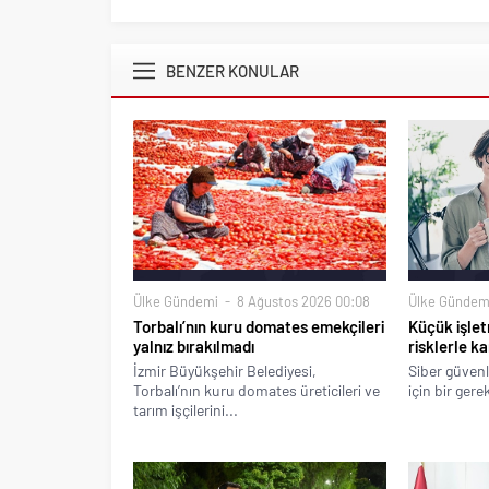
BENZER KONULAR
Ülke Gündemi
8 Ağustos 2026 00:08
Ülke Gündem
Torbalı’nın kuru domates emekçileri
Küçük işlet
yalnız bırakılmadı
risklerle ka
İzmir Büyükşehir Belediyesi,
Siber güvenl
Torbalı’nın kuru domates üreticileri ve
için bir gere
tarım işçilerini...