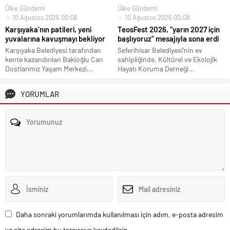
Ülke Gündemi
Ülke Gündemi
10 Ağustos 2026 00:08
10 Ağustos 2026 00:08
Karşıyaka’nın patileri, yeni
TeosFest 2026, “yarın 2027 için
yuvalarına kavuşmayı bekliyor
başlıyoruz” mesajıyla sona erdi
Karşıyaka Belediyesi tarafından
Seferihisar Belediyesi’nin ev
kente kazandırılan Bakioğlu Can
sahipliğinde, Kültürel ve Ekolojik
Dostlarımız Yaşam Merkezi...
Hayatı Koruma Derneği...
YORUMLAR
Daha sonraki yorumlarımda kullanılması için adım, e-posta adresim
ve site adresim bu tarayıcıya kaydedilsin.