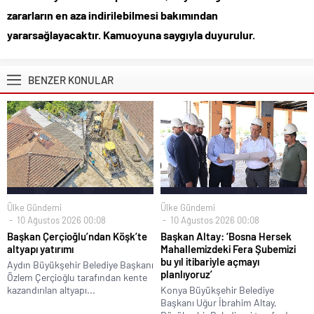
zararların en aza indirilebilmesi bakımından
yararsağlayacaktır. Kamuoyuna saygıyla duyurulur.
BENZER KONULAR
Ülke Gündemi
Ülke Gündemi
10 Ağustos 2026 00:08
10 Ağustos 2026 00:08
Başkan Çerçioğlu’ndan Köşk’te
Başkan Altay: ‘Bosna Hersek
altyapı yatırımı
Mahallemizdeki Fera Şubemizi
bu yıl itibariyle açmayı
Aydın Büyükşehir Belediye Başkanı
planlıyoruz’
Özlem Çerçioğlu tarafından kente
kazandırılan altyapı...
Konya Büyükşehir Belediye
Başkanı Uğur İbrahim Altay,