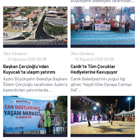
Büyükşehir Belediyesi tarafından...
Ülke Gündemi
Ülke Gündemi
10 Ağustos 2026 00:08
10 Ağustos 2026 00:08
Başkan Çerçioğlu’ndan
Canik’te Tüm Çocuklar
Kuyucak’ta ulaşım yatırımı
Hediyelerine Kavuşuyor
Aydın Büyükşehir Belediye Başkanı
Canik Belediyesi’nin yoğun ilgi
Özlem Çerçioğlu tarafından Aydın’a
gören “Haydi Güle Oynaya Camiye
kazandırılan yatırımlarda...
Gel”...