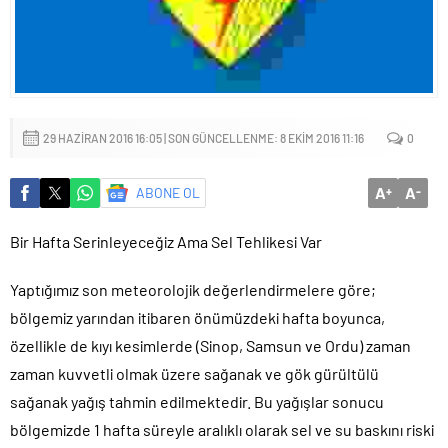
Başkan Altay: ‘Bosna Hersek Mahallemizdeki Fera Şubemizi
bu yıl itibariyle açmayı planlıyoruz’
29 HAZIRAN 2016 16:05 | SON GÜNCELLENME: 8 EKIM 2016 11:16
0
A
A
ABONE OL
+
-
Bir Hafta Serinleyeceğiz Ama Sel Tehlikesi Var
Yaptığımız son meteorolojik değerlendirmelere göre;
bölgemiz yarından itibaren önümüzdeki hafta boyunca,
özellikle de kıyı kesimlerde (Sinop, Samsun ve Ordu) zaman
zaman kuvvetli olmak üzere sağanak ve gök gürültülü
sağanak yağış tahmin edilmektedir. Bu yağışlar sonucu
bölgemizde 1 hafta süreyle aralıklı olarak sel ve su baskını riski