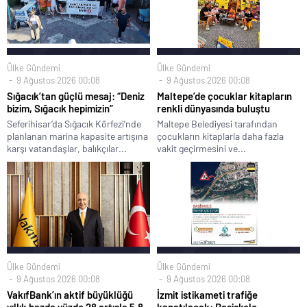
Ülke Gündemi
Ülke Gündemi
9 Ağustos 2026 00:08
9 Ağustos 2026 00:08
Sığacık’tan güçlü mesaj: “Deniz
Maltepe’de çocuklar kitapların
bizim, Sığacık hepimizin”
renkli dünyasında buluştu
Seferihisar’da Sığacık Körfezi’nde
Maltepe Belediyesi tarafından
planlanan marina kapasite artışına
çocukların kitaplarla daha fazla
karşı vatandaşlar, balıkçılar...
vakit geçirmesini ve...
Ülke Gündemi
Ülke Gündemi
9 Ağustos 2026 00:08
9 Ağustos 2026 00:08
VakıfBank’ın aktif büyüklüğü
İzmit istikameti trafiğe
yıllık bazda yüzde 28 artışla 5,8
kapatılacak: Başiskele