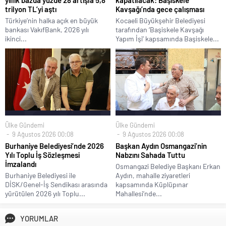
trilyon TL’yi aştı
Kavşağı’nda gece çalışması
Türkiye’nin halka açık en büyük
Kocaeli Büyükşehir Belediyesi
bankası VakıfBank, 2026 yılı
tarafından ‘Başiskele Kavşağı
ikinci...
Yapım İşi’ kapsamında Başiskele...
Ülke Gündemi
Ülke Gündemi
9 Ağustos 2026 00:08
9 Ağustos 2026 00:08
Burhaniye Belediyesi’nde 2026
Başkan Aydın Osmangazi’nin
Yılı Toplu İş Sözleşmesi
Nabzını Sahada Tuttu
İmzalandı
Osmangazi Belediye Başkanı Erkan
Burhaniye Belediyesi ile
Aydın, mahalle ziyaretleri
DİSK/Genel-İş Sendikası arasında
kapsamında Küplüpınar
yürütülen 2026 yılı Toplu...
Mahallesi’nde...
YORUMLAR