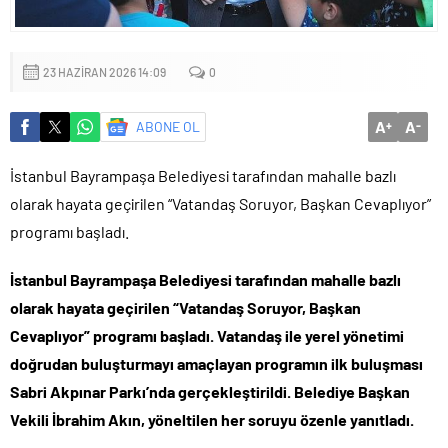
Sığacık’tan güçlü mesaj: “Deniz bizim, Sığacık hepimizin”
Maltepe’de çocuklar kitapların renkli dünyasında buluştu
23 HAZIRAN 2026 14:09
0
A
A
ABONE OL
+
-
İstanbul Bayrampaşa Belediyesi tarafından mahalle bazlı
olarak hayata geçirilen “Vatandaş Soruyor, Başkan Cevaplıyor”
programı başladı.
İstanbul Bayrampaşa Belediyesi tarafından mahalle bazlı
olarak hayata geçirilen “Vatandaş Soruyor, Başkan
Cevaplıyor” programı başladı. Vatandaş ile yerel yönetimi
doğrudan buluşturmayı amaçlayan programın ilk buluşması
Sabri Akpınar Parkı’nda gerçekleştirildi. Belediye Başkan
Vekili İbrahim Akın, yöneltilen her soruyu özenle yanıtladı.