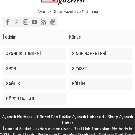
Ayancık Ofset Gazete ve Matbaası
İletişim
Künye
AYANCIK GÜNDEMİ
SİNOP HABERLERİ
SPOR
SİYASET
SAĞLIK
EĞİTİM
RÖPORTAJLAR
Ayancık Matbaası - Güncel Son Dakika Ayancık Haberleri - Sinop Ayancık
Haber
İstanbul Avukat
-
evden eve nakliyat
-
Best Hair Transplant Methods in
2026
-
Fuar Standı
-
Parken am Flughafen Frankfurt
-
Bodrum Boat Tours