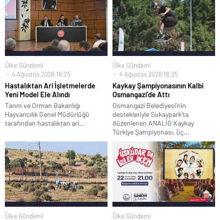
Ülke Gündemi
Ülke Gündemi
4 Ağustos 2026 18:25
4 Ağustos 2026 18:25
Hastalıktan Ari İşletmelerde
Kaykay Şampiyonasının Kalbi
Yeni Model Ele Alındı
Osmangazi’de Attı
Tarım ve Orman Bakanlığı
Osmangazi Belediyesi’nin
Hayvancılık Genel Müdürlüğü
destekleriyle Sukaypark’ta
tarafından hastalıktan ari...
düzenlenen ANALİG Kaykay
Türkiye Şampiyonası, üç...
Ülke Gündemi
Ülke Gündemi