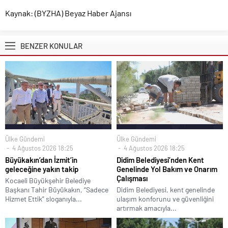
Kaynak: (BYZHA) Beyaz Haber Ajansı
BENZER KONULAR
Ülke Gündemi
Ülke Gündemi
4 Ağustos 2026 18:25
4 Ağustos 2026 18:25
Büyükakın’dan İzmit’in
Didim Belediyesi’nden Kent
geleceğine yakın takip
Genelinde Yol Bakım ve Onarım
Çalışması
Kocaeli Büyükşehir Belediye
Başkanı Tahir Büyükakın, “Sadece
Didim Belediyesi, kent genelinde
Hizmet Ettik” sloganıyla...
ulaşım konforunu ve güvenliğini
artırmak amacıyla...