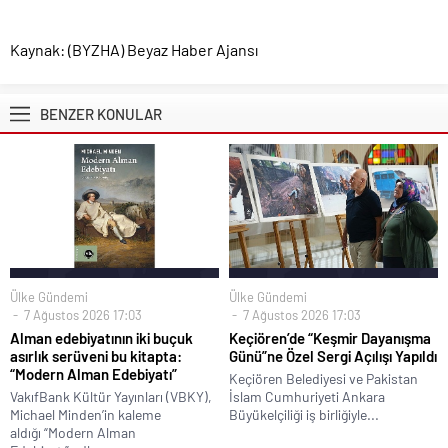
Kaynak: (BYZHA) Beyaz Haber Ajansı
BENZER KONULAR
Ülke Gündemi
Ülke Gündemi
7 Ağustos 2026 17:03
7 Ağustos 2026 17:03
Alman edebiyatının iki buçuk
Keçiören’de “Keşmir Dayanışma
asırlık serüveni bu kitapta:
Günü”ne Özel Sergi Açılışı Yapıldı
“Modern Alman Edebiyatı”
Keçiören Belediyesi ve Pakistan
VakıfBank Kültür Yayınları (VBKY),
İslam Cumhuriyeti Ankara
Michael Minden’in kaleme
Büyükelçiliği iş birliğiyle...
aldığı “Modern Alman