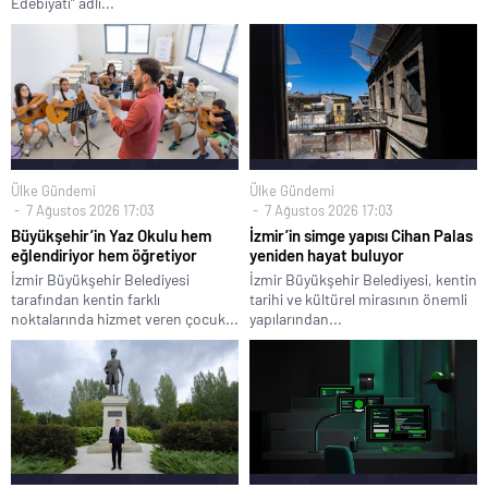
Edebiyatı” adlı...
Ülke Gündemi
Ülke Gündemi
7 Ağustos 2026 17:03
7 Ağustos 2026 17:03
Büyükşehir’in Yaz Okulu hem
İzmir’in simge yapısı Cihan Palas
eğlendiriyor hem öğretiyor
yeniden hayat buluyor
İzmir Büyükşehir Belediyesi
İzmir Büyükşehir Belediyesi, kentin
tarafından kentin farklı
tarihi ve kültürel mirasının önemli
noktalarında hizmet veren çocuk...
yapılarından...