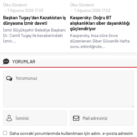
Ülke Gündemi
Ülke Gündemi
7 Ağustos 2026 17:03
7 Ağustos 2026 17:03
Başkan Tugay’dan Kazakistan iş
Kaspersky: Doğru BT
dünyasına İzmir daveti
alışkanlıkları siber dayanıklılığı
güçlendiriyor
İzmir Büyükşehir Belediye Başkanı
Dr. Cemil Tugay ile beraberindeki
Kaspersky, kısa süre önce
İzmir...
düzenlenen Siber Güvenlik Hafta
sonu etkinliğinde...
YORUMLAR
Daha sonraki yorumlarımda kullanılması için adım, e-posta adresim