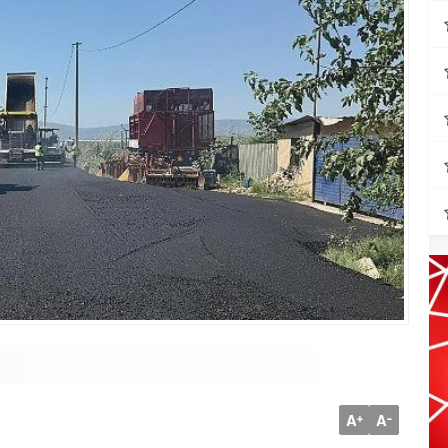
A
A
+
-