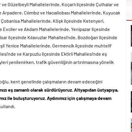
ar ve Güzelbeyli Mahallelerinde, Koçarlı ilçesinde Çulhalar ve
de Arpadere, Cılımbız ve Hacıaliobası Mahallelerinde, Kuyucak
e Çobanisa Mahallelerinde, Köşk ilçesinde Ketenyeri,
de Evciler ve Akdam Mahallelerinde, Yenipazar ilçesinde
sar ilçesinde Kılavuzlar Mahallesi’nde, Bozdoğan ilçesinde
şil Yenice Mahallelerinde, Germencik ilçesinde muhtelif
esi’nde ve Karpuzlu ilçesinde Ektirli Mahallesi’nde eş
eri yenilenirken, trafik güvenliğinin artırılmasına yönelik
oğlu, kent genelinde çalışmaların devam edeceğini
mızı eş zamanlı olarak sürdürüyoruz. Altyapıdan üstyapıya,
ımız ile buluşturuyoruz. Aydınımız için çalışmaya devam
kullandı.