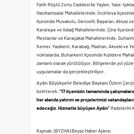
Fatih Rüştü Zorlu Caddesi ile Yaykın, Yazır, Işıkl
Hacıhamzalar Mahallelerinde, İncirliova ilçesin
ilçesinde Musakolu, Gencelli, Başaran, Aksaz v
Karatepe ve Ilıdağ Mahallelerinde, Çine ilçesin
Mestanlar ve Karaçakal Mahallelerinde, Sultanhi
Kemer, Yazıkent, Karabağ, Madran, Akseki ve Ye
noktalarda, Buharkent ilçesinde Kızıldere Mahall
zamanlı olarak yürütülüyor. Bölgelerde yol yüzeyl
uygulamalar da gerçekleştiriliyor.
Aydın Büyükşehir Belediye Başkanı Özlem Çerçi
belirterek,
“17 ilçemizin tamamında çalışmaları
her alanda yatırım ve projelerimizi vatandaşlar
edeceğiz. Hizmetle büyüyen Aydın”
ifadelerini 
Kaynak: (BYZHA) Beyaz Haber Ajansı