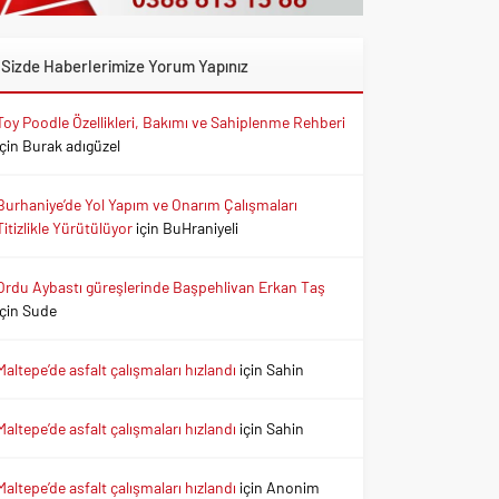
Sizde Haberlerimize Yorum Yapınız
Toy Poodle Özellikleri, Bakımı ve Sahiplenme Rehberi
için
Burak adıgüzel
Burhaniye’de Yol Yapım ve Onarım Çalışmaları
Titizlikle Yürütülüyor
için
BuHraniyeli
Ordu Aybastı güreşlerinde Başpehlivan Erkan Taş
için
Sude
Maltepe’de asfalt çalışmaları hızlandı
için
Sahin
Maltepe’de asfalt çalışmaları hızlandı
için
Sahin
Maltepe’de asfalt çalışmaları hızlandı
için
Anonim