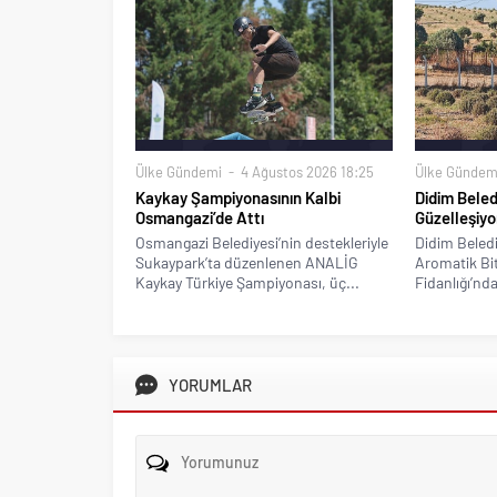
Ülke Gündemi
4 Ağustos 2026 18:25
Ülke Gündem
Kaykay Şampiyonasının Kalbi
Didim Beled
Osmangazi’de Attı
Güzelleşiyo
Osmangazi Belediyesi’nin destekleriyle
Didim Beledi
Sukaypark’ta düzenlenen ANALİG
Aromatik Bitk
Kaykay Türkiye Şampiyonası, üç...
Fidanlığı’nda
YORUMLAR