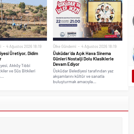
i
4 Ağustos 2026 18:19
Ülke Gündemi
4 Ağustos 2026 18:19
iyesi Üretiyor, Didim
Üsküdar’da Açık Hava Sinema
r
Günleri Nostalji Dolu Klasiklerle
Devam Ediyor
yesi, Akköy Tıbbi
iler ve Süs Bitkileri
Üsküdar Belediyesi tarafından yaz
...
akşamlarını kültür ve sanatla
buluşturmak amacıyla...