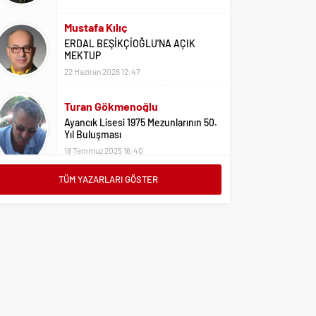
Mustafa Kılıç
ERDAL BEŞİKÇİOĞLU’NA AÇIK
MEKTUP
22 Haziran 2026 12:47
Turan Gökmenoğlu
Ayancık Lisesi 1975 Mezunlarının 50.
Yıl Buluşması
18 Temmuz 2025 16:40
TÜM YAZARLARI GÖSTER
Adil Yıldız
Bu Sene Fenerbahçe Ülke Puanlarını
Sırtladı
1 Eylül 2023 15:10
Ali Oral
Üniversite Tercihleri İçin Öneriler
2 Ağustos 2023 16:03