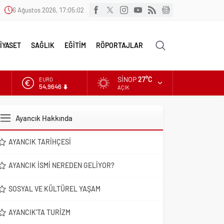
6 Ağustos 2026, 17:05:03
İYASET
SAĞLIK
EĞİTİM
RÖPORTAJLAR
SINOP
27°C
EURO
54,9646
AÇIK
ALTIN
6.488,95
Ayancık Hakkında
DOLAR
47,5939
AYANCIK TARIHÇESI
AYANCIK İSMI NEREDEN GELIYOR?
SOSYAL VE KÜLTÜREL YAŞAM
AYANCIK’TA TURIZM