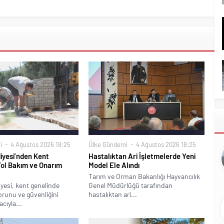
i
4 Ağustos 2026 18:25
Ülke Gündemi
4 Ağustos 2026 18:25
iyesi’nden Kent
Hastalıktan Ari İşletmelerde Yeni
Yol Bakım ve Onarım
Model Ele Alındı
Tarım ve Orman Bakanlığı Hayvancılık
yesi, kent genelinde
Genel Müdürlüğü tarafından
runu ve güvenliğini
hastalıktan ari...
cıyla...