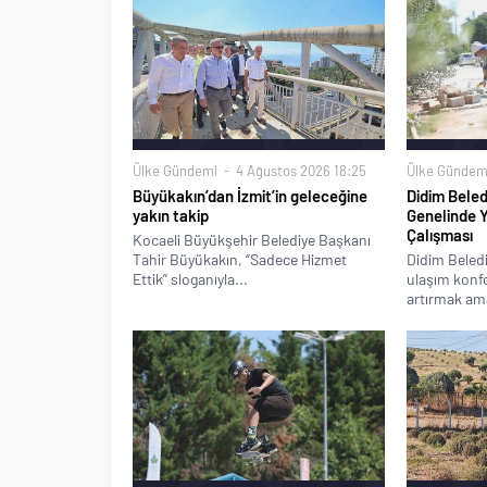
Ülke Gündemi
4 Ağustos 2026 18:25
Ülke Gündem
Büyükakın’dan İzmit’in geleceğine
Didim Beled
yakın takip
Genelinde 
Çalışması
Kocaeli Büyükşehir Belediye Başkanı
Tahir Büyükakın, “Sadece Hizmet
Didim Beledi
Ettik” sloganıyla...
ulaşım konfo
artırmak ama