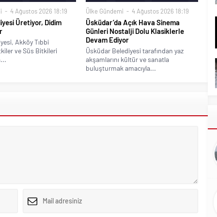
i
4 Ağustos 2026 18:19
Ülke Gündemi
4 Ağustos 2026 18:19
iyesi Üretiyor, Didim
Üsküdar’da Açık Hava Sinema
r
Günleri Nostalji Dolu Klasiklerle
Devam Ediyor
yesi, Akköy Tıbbi
iler ve Süs Bitkileri
Üsküdar Belediyesi tarafından yaz
...
akşamlarını kültür ve sanatla
buluşturmak amacıyla...