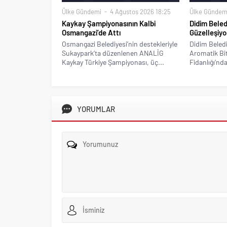
Ülke Gündemi
4 Ağustos 2026 18:25
Ülke Gündem
Kaykay Şampiyonasının Kalbi
Didim Beled
Osmangazi’de Attı
Güzelleşiyo
Osmangazi Belediyesi’nin destekleriyle
Didim Beledi
Sukaypark’ta düzenlenen ANALİG
Aromatik Bitk
Kaykay Türkiye Şampiyonası, üç...
Fidanlığı’nda
YORUMLAR