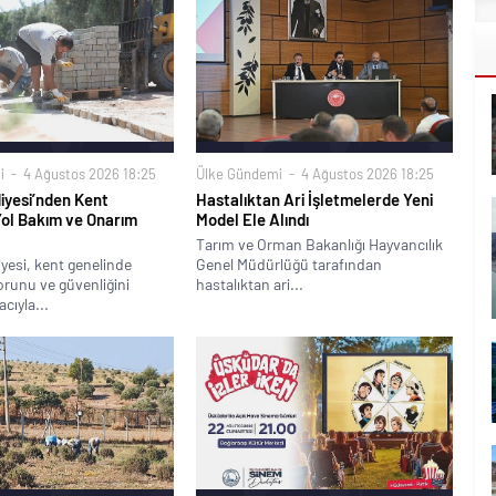
i
4 Ağustos 2026 18:25
Ülke Gündemi
4 Ağustos 2026 18:25
iyesi’nden Kent
Hastalıktan Ari İşletmelerde Yeni
Yol Bakım ve Onarım
Model Ele Alındı
Tarım ve Orman Bakanlığı Hayvancılık
yesi, kent genelinde
Genel Müdürlüğü tarafından
runu ve güvenliğini
hastalıktan ari...
cıyla...