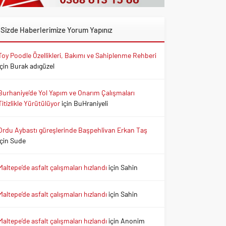
Sizde Haberlerimize Yorum Yapınız
Toy Poodle Özellikleri, Bakımı ve Sahiplenme Rehberi
için
Burak adıgüzel
Burhaniye’de Yol Yapım ve Onarım Çalışmaları
Titizlikle Yürütülüyor
için
BuHraniyeli
Ordu Aybastı güreşlerinde Başpehlivan Erkan Taş
için
Sude
Maltepe’de asfalt çalışmaları hızlandı
için
Sahin
Maltepe’de asfalt çalışmaları hızlandı
için
Sahin
Maltepe’de asfalt çalışmaları hızlandı
için
Anonim