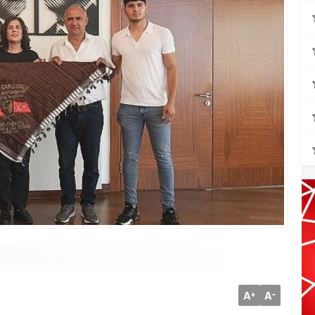
A
A
+
-