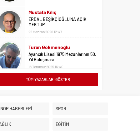
Mustafa Kılıç
ERDAL BEŞİKÇİOĞLU’NA AÇIK
MEKTUP
22 Haziran 2026 12:47
Turan Gökmenoğlu
Ayancık Lisesi 1975 Mezunlarının 50.
Yıl Buluşması
18 Temmuz 2025 16:40
TÜM YAZARLARI GÖSTER
Adil Yıldız
Bu Sene Fenerbahçe Ülke Puanlarını
Sırtladı
1 Eylül 2023 15:10
İNOP HABERLERİ
SPOR
Ali Oral
Üniversite Tercihleri İçin Öneriler
AĞLIK
EĞİTİM
2 Ağustos 2023 16:03