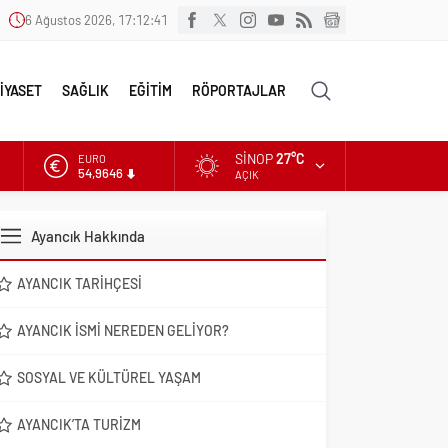
6 Ağustos 2026, 17:12:42
İYASET
SAĞLIK
EĞİTİM
RÖPORTAJLAR
SINOP
27°C
EURO
54,9646
AÇIK
ALTIN
6.488,95
Ayancık Hakkında
DOLAR
47,5939
AYANCIK TARIHÇESI
AYANCIK İSMI NEREDEN GELIYOR?
SOSYAL VE KÜLTÜREL YAŞAM
AYANCIK’TA TURIZM