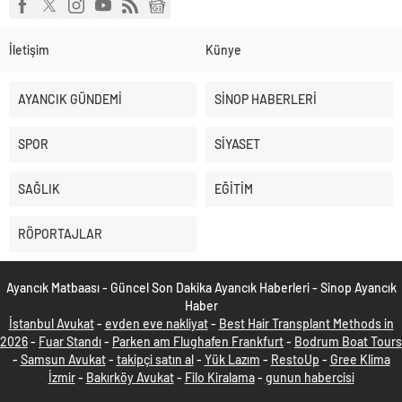
İletişim
Künye
AYANCIK GÜNDEMİ
SİNOP HABERLERİ
SPOR
SİYASET
SAĞLIK
EĞİTİM
RÖPORTAJLAR
Ayancık Matbaası - Güncel Son Dakika Ayancık Haberleri - Sinop Ayancık
Haber
İstanbul Avukat
-
evden eve nakliyat
-
Best Hair Transplant Methods in
2026
-
Fuar Standı
-
Parken am Flughafen Frankfurt
-
Bodrum Boat Tours
-
Samsun Avukat
-
takipçi satın al
-
Yük Lazım
-
RestoUp
-
Gree Klima
İzmir
-
Bakırköy Avukat
-
Filo Kiralama
-
gunun habercisi