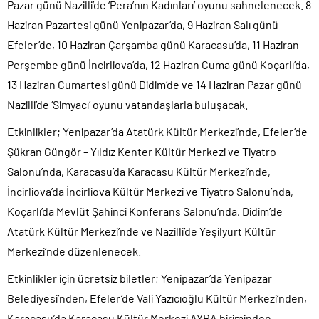
Pazar günü Nazilli’de ‘Pera’nın Kadınları’ oyunu sahnelenecek. 8
Haziran Pazartesi günü Yenipazar’da, 9 Haziran Salı günü
Efeler’de, 10 Haziran Çarşamba günü Karacasu’da, 11 Haziran
Perşembe günü İncirliova’da, 12 Haziran Cuma günü Koçarlı’da,
13 Haziran Cumartesi günü Didim’de ve 14 Haziran Pazar günü
Nazilli’de ‘Simyacı’ oyunu vatandaşlarla buluşacak.
Etkinlikler; Yenipazar’da Atatürk Kültür Merkezi’nde, Efeler’de
Şükran Güngör – Yıldız Kenter Kültür Merkezi ve Tiyatro
Salonu’nda, Karacasu’da Karacasu Kültür Merkezi’nde,
İncirliova’da İncirliova Kültür Merkezi ve Tiyatro Salonu’nda,
Koçarlı’da Mevlüt Şahinci Konferans Salonu’nda, Didim’de
Atatürk Kültür Merkezi’nde ve Nazilli’de Yeşilyurt Kültür
Merkezi’nde düzenlenecek.
Etkinlikler için ücretsiz biletler; Yenipazar’da Yenipazar
Belediyesi’nden, Efeler’de Vali Yazıcıoğlu Kültür Merkezi’nden,
Karacasu’da Karacasu Kültür Merkezi AYBA biriminden,