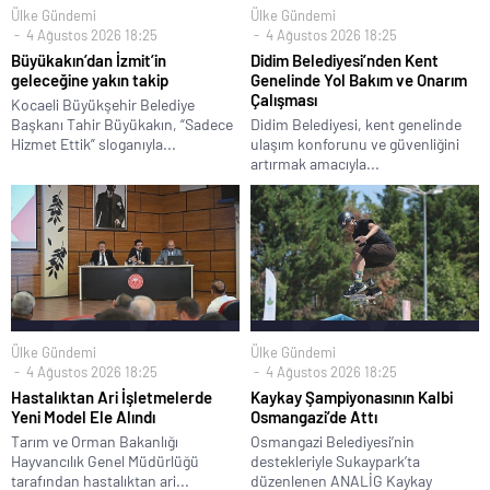
Ülke Gündemi
Ülke Gündemi
4 Ağustos 2026 18:25
4 Ağustos 2026 18:25
Büyükakın’dan İzmit’in
Didim Belediyesi’nden Kent
geleceğine yakın takip
Genelinde Yol Bakım ve Onarım
Çalışması
Kocaeli Büyükşehir Belediye
Başkanı Tahir Büyükakın, “Sadece
Didim Belediyesi, kent genelinde
Hizmet Ettik” sloganıyla...
ulaşım konforunu ve güvenliğini
artırmak amacıyla...
Ülke Gündemi
Ülke Gündemi
4 Ağustos 2026 18:25
4 Ağustos 2026 18:25
Hastalıktan Ari İşletmelerde
Kaykay Şampiyonasının Kalbi
Yeni Model Ele Alındı
Osmangazi’de Attı
Tarım ve Orman Bakanlığı
Osmangazi Belediyesi’nin
Hayvancılık Genel Müdürlüğü
destekleriyle Sukaypark’ta
tarafından hastalıktan ari...
düzenlenen ANALİG Kaykay