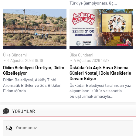
Türkiye Şampiyonası, üç...
Ülke Gündemi
Ülke Gündemi
4 Ağustos 2026 18:19
4 Ağustos 2026 18:19
Didim Belediyesi Üretiyor, Didim
Üsküdar’da Açık Hava Sinema
Güzelleşiyor
Günleri Nostalji Dolu Klasiklerle
Devam Ediyor
Didim Belediyesi, Akköy Tıbbi
Aromatik Bitkiler ve Süs Bitkileri
Üsküdar Belediyesi tarafından yaz
Fidanlığı’nda...
akşamlarını kültür ve sanatla
buluşturmak amacıyla...
YORUMLAR