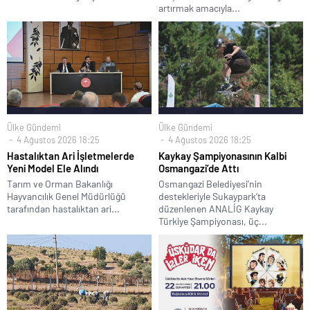
artırmak amacıyla...
Ülke Gündemi
Ülke Gündemi
4 Ağustos 2026 18:25
4 Ağustos 2026 18:25
Hastalıktan Ari İşletmelerde
Kaykay Şampiyonasının Kalbi
Yeni Model Ele Alındı
Osmangazi’de Attı
Tarım ve Orman Bakanlığı
Osmangazi Belediyesi’nin
Hayvancılık Genel Müdürlüğü
destekleriyle Sukaypark’ta
tarafından hastalıktan ari...
düzenlenen ANALİG Kaykay
Türkiye Şampiyonası, üç...