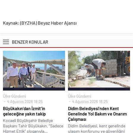
Kaynak: (BYZHA) Beyaz Haber Ajansı
BENZER KONULAR
Ülke Gündemi
Ülke Gündemi
4 Ağustos 2026 18:25
4 Ağustos 2026 18:25
Büyükakın’dan İzmit’in
Didim Belediyesi’nden Kent
geleceğine yakın takip
Genelinde Yol Bakım ve Onarım
Çalışması
Kocaeli Büyükşehir Belediye
Başkanı Tahir Büyükakın, “Sadece
Didim Belediyesi, kent genelinde
Hizmet Ettik” sloganıyla...
ulaşım konforunu ve güvenliğini