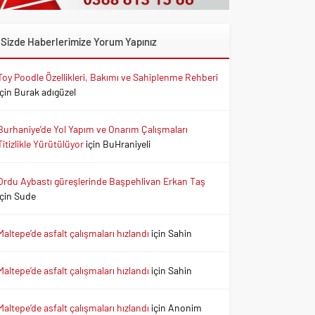
Sizde Haberlerimize Yorum Yapınız
Toy Poodle Özellikleri, Bakımı ve Sahiplenme Rehberi
için
Burak adıgüzel
Burhaniye’de Yol Yapım ve Onarım Çalışmaları
Titizlikle Yürütülüyor
için
BuHraniyeli
Ordu Aybastı güreşlerinde Başpehlivan Erkan Taş
için
Sude
Maltepe’de asfalt çalışmaları hızlandı
için
Sahin
Maltepe’de asfalt çalışmaları hızlandı
için
Sahin
Maltepe’de asfalt çalışmaları hızlandı
için
Anonim