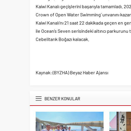
Kaiwi Kanalı geçişlerini başarıyla tamamladı. 2024
Crown of Open Water Swimming’ unvanını kazanan
Kaiwi Kanalı’nı 21 saat 22 dakikada geçen en ge
ile Ocean’s Seven serisindeki altıncı parkurun
Cebelitarık Boğazı kalacak.
Kaynak: (BYZHA) Beyaz Haber Ajansı
BENZER KONULAR