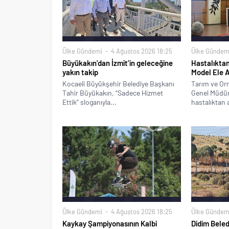
Ülke Gündemi
4 Ağustos 2026 18:25
Ülke Gündem
Büyükakın’dan İzmit’in geleceğine
Hastalıktan
yakın takip
Model Ele A
Kocaeli Büyükşehir Belediye Başkanı
Tarım ve Or
Tahir Büyükakın, “Sadece Hizmet
Genel Müdür
Ettik” sloganıyla...
hastalıktan a
Ülke Gündemi
4 Ağustos 2026 18:25
Ülke Gündem
Kaykay Şampiyonasının Kalbi
Didim Beled