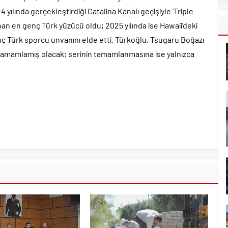
 yılında gerçekleştirdiği Catalina Kanalı geçişiyle ‘Triple
 en genç Türk yüzücü oldu; 2025 yılında ise Hawaii’deki
nç Türk sporcu unvanını elde etti. Türkoğlu, Tsugaru Boğazı
u tamamlamış olacak; serinin tamamlanmasına ise yalnızca