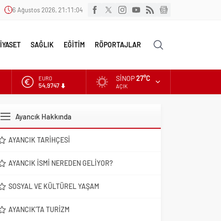
6 Ağustos 2026, 21:11:05
İYASET
SAĞLIK
EĞİTİM
RÖPORTAJLAR
SINOP
27°C
EURO
54,9747
AÇIK
ALTIN
6.499,25
Ayancık Hakkında
DOLAR
47,5921
AYANCIK TARIHÇESI
AYANCIK İSMI NEREDEN GELIYOR?
SOSYAL VE KÜLTÜREL YAŞAM
AYANCIK’TA TURIZM