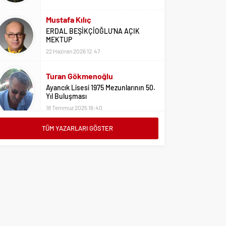
Mustafa Kılıç
ERDAL BEŞİKÇİOĞLU’NA AÇIK
MEKTUP
22 Haziran 2026 12:47
Turan Gökmenoğlu
Ayancık Lisesi 1975 Mezunlarının 50.
Yıl Buluşması
18 Temmuz 2025 16:40
TÜM YAZARLARI GÖSTER
Adil Yıldız
Bu Sene Fenerbahçe Ülke Puanlarını
Sırtladı
1 Eylül 2023 15:10
Ali Oral
Üniversite Tercihleri İçin Öneriler
2 Ağustos 2023 16:03