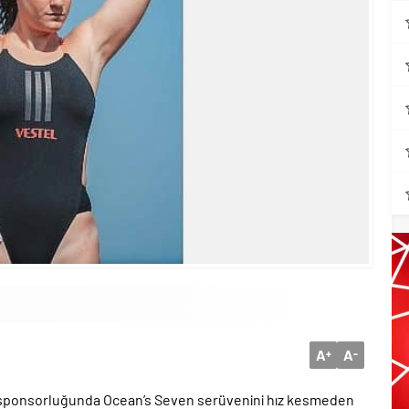
A
A
+
-
 sponsorluğunda Ocean’s Seven serüvenini hız kesmeden