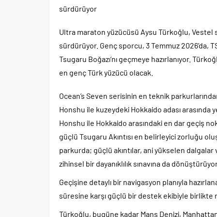
sürdürüyor
Ultra maraton yüzücüsü Aysu Türkoğlu, Vestel
sürdürüyor. Genç sporcu, 3 Temmuz 2026’da, TSİ 
Tsugaru Boğazı’nı geçmeye hazırlanıyor. Türkoğ
en genç Türk yüzücü olacak.
Ocean’s Seven serisinin en teknik parkurlarında
Honshu ile kuzeydeki Hokkaido adası arasında yer
Honshu ile Hokkaido arasındaki en dar geçiş nok
güçlü Tsugaru Akıntısı en belirleyici zorluğu olu
parkurda; güçlü akıntılar, ani yükselen dalgalar 
zihinsel bir dayanıklılık sınavına da dönüştürüyor
Geçişine detaylı bir navigasyon planıyla hazırla
süresine karşı güçlü bir destek ekibiyle birlik
Türkoğlu, bugüne kadar Manş Denizi, Manhattan 