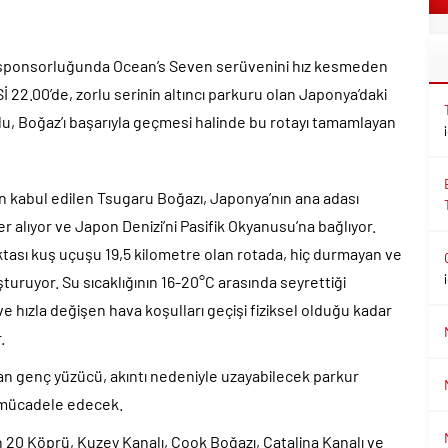
 sponsorluğunda Ocean’s Seven serüvenini hız kesmeden
22.00’de, zorlu serinin altıncı parkuru olan Japonya’daki
lu, Boğaz’ı başarıyla geçmesi halinde bu rotayı tamamlayan
n kabul edilen Tsugaru Boğazı, Japonya’nın ana adası
 alıyor ve Japon Denizi’ni Pasifik Okyanusu’na bağlıyor.
tası kuş uçuşu 19,5 kilometre olan rotada, hiç durmayan ve
şturuyor. Su sıcaklığının 16-20°C arasında seyrettiği
ve hızla değişen hava koşulları geçişi fiziksel olduğu kadar
.
nan genç yüzücü, akıntı nedeniyle uzayabilecek parkur
te mücadele edecek.
20 Köprü, Kuzey Kanalı, Cook Boğazı, Catalina Kanalı ve