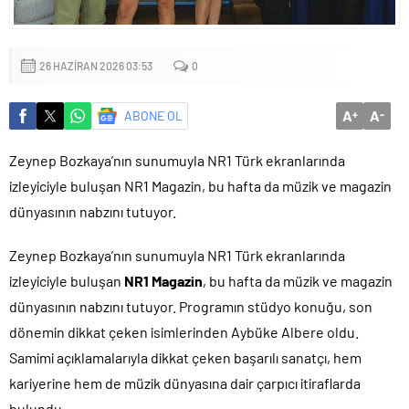
mu?
26 HAZIRAN 2026 03:53
0
A
A
ABONE OL
+
-
Zeynep Bozkaya’nın sunumuyla NR1 Türk ekranlarında
izleyiciyle buluşan NR1 Magazin, bu hafta da müzik ve magazin
dünyasının nabzını tutuyor.
Zeynep Bozkaya’nın sunumuyla NR1 Türk ekranlarında
izleyiciyle buluşan
NR1 Magazin
, bu hafta da müzik ve magazin
dünyasının nabzını tutuyor. Programın stüdyo konuğu, son
dönemin dikkat çeken isimlerinden Aybüke Albere oldu.
Samimi açıklamalarıyla dikkat çeken başarılı sanatçı, hem
kariyerine hem de müzik dünyasına dair çarpıcı itiraflarda
bulundu.