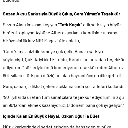
Sezen Aksu Şarkısıyla Büyük Çıkış, Cem Yılmaz’a Teşekkür
Sezen Aksu imzasını taşıyan
“Tatlı Kaçık”
adlı şarkısıyla büyük
beğeni toplayan Aybüke Albere, şarkının kendisine ulaşma
hikâyesini ilk kez NR1 Magazin’de anlattı.
“Cem Yılmaz bizi dinlemeye çok gelir. Bana o şarkıyı o
söylemişti. Çok da iyi bir fikir oldu. Kendisine buradan teşekkür
ediyorum.” sözleriyle ünlü komedyene teşekkür eden Albere,
90’lı yılların Türk pop müziğine olan hayranlığını da dile getirdi.
Genç sanatçı, dikkat çeken açıklamasında şu ifadeleri kullandı:
“90’lı yıllarda üreten tüm sanatçılara teşekkür ediyorum. Biz şu
an 90’lardan ekmek kazanıyoruz. O dönem bana çok iyi geliyor.”
İçinde Kalan En Büyük Hayal: Özkan Uğur’la Düet
Müzik kariyerindeki hedeflerinden de bahseden Aybüke