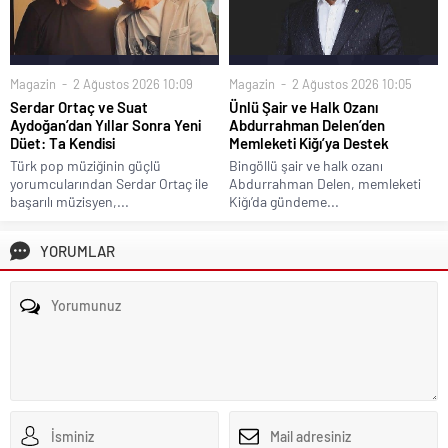
Magazin
2 Ağustos 2026 10:09
Magazin
2 Ağustos 2026 10:05
Serdar Ortaç ve Suat
Ünlü Şair ve Halk Ozanı
Aydoğan’dan Yıllar Sonra Yeni
Abdurrahman Delen’den
Düet: Ta Kendisi
Memleketi Kiğı’ya Destek
Türk pop müziğinin güçlü
Bingöllü şair ve halk ozanı
yorumcularından Serdar Ortaç ile
Abdurrahman Delen, memleketi
başarılı müzisyen,...
Kiğı’da gündeme...
YORUMLAR