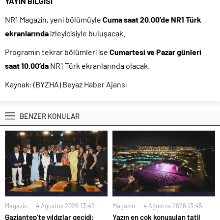
YAYIN BİLGİSİ
NR1 Magazin, yeni bölümüyle
Cuma saat 20.00’de NR1 Türk
ekranlarında
izleyicisiyle buluşacak.
Programın tekrar bölümleri ise
Cumartesi ve Pazar günleri
saat 10.00’da
NR1 Türk ekranlarında olacak.
Kaynak: (BYZHA) Beyaz Haber Ajansı
BENZER KONULAR
Magazin
4 Ağustos 2026 13:49
Magazin
4 Ağustos 2026 13:45
Gaziantep’te yıldızlar geçidi:
Yazın en çok konuşulan tatil