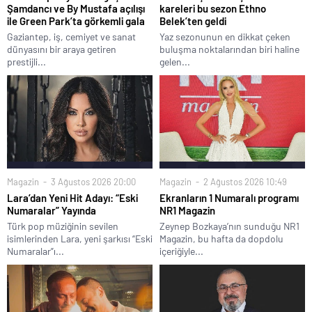
Şamdancı ve By Mustafa açılışı
kareleri bu sezon Ethno
ile Green Park’ta görkemli gala
Belek’ten geldi
Gaziantep, iş, cemiyet ve sanat
Yaz sezonunun en dikkat çeken
dünyasını bir araya getiren
buluşma noktalarından biri haline
prestijli...
gelen...
Magazin
3 Ağustos 2026 20:00
Magazin
2 Ağustos 2026 10:49
Lara’dan Yeni Hit Adayı: “Eski
Ekranların 1 Numaralı programı
Numaralar” Yayında
NR1 Magazin
Türk pop müziğinin sevilen
Zeynep Bozkaya’nın sunduğu NR1
isimlerinden Lara, yeni şarkısı “Eski
Magazin, bu hafta da dopdolu
Numaralar”ı...
içeriğiyle...