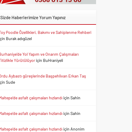
Sizde Haberlerimize Yorum Yapınız
Toy Poodle Özellikleri, Bakımı ve Sahiplenme Rehberi
için
Burak adıgüzel
Burhaniye’de Yol Yapım ve Onarım Çalışmaları
Titizlikle Yürütülüyor
için
BuHraniyeli
Ordu Aybastı güreşlerinde Başpehlivan Erkan Taş
için
Sude
Maltepe’de asfalt çalışmaları hızlandı
için
Sahin
Maltepe’de asfalt çalışmaları hızlandı
için
Sahin
Maltepe’de asfalt çalışmaları hızlandı
için
Anonim