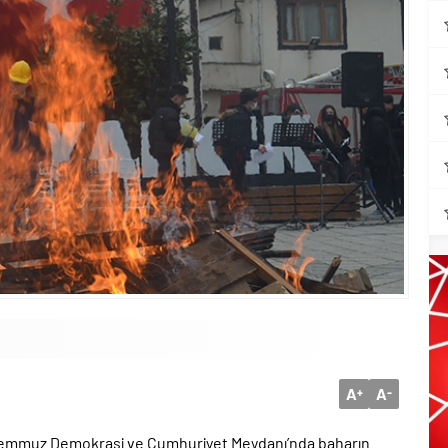
A
A
+
-
 Temmuz Demokrasi ve Cumhuriyet Meydanı’nda baharın