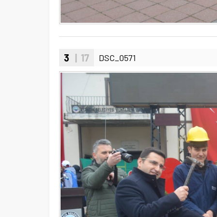
3
| 17
DSC_0571