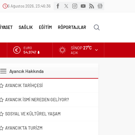
6 Ağustos 2026, 23:46:38
İYASET
SAĞLIK
EĞİTİM
RÖPORTAJLAR
SINOP
27°C
ALTIN
6.499,25
AÇIK
DOLAR
47,5921
Ayancık Hakkında
EURO
54,9747
AYANCIK TARIHÇESI
AYANCIK İSMI NEREDEN GELIYOR?
SOSYAL VE KÜLTÜREL YAŞAM
AYANCIK’TA TURIZM