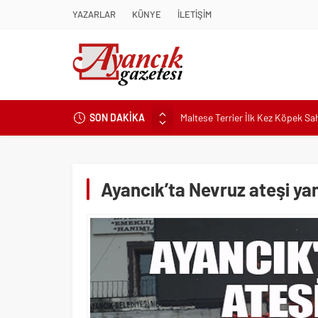
YAZARLAR
KÜNYE
İLETİŞİM
SON DAKİKA
Kapadokya Tatilinde Ne Giyilir?
Büyükakın’dan İzmit’in geleceğin
Didim Belediyesi’nden Kent Gene
Hastalıktan Ari İşletmelerde Yeni
Ayancık’ta Nevruz ateşi ya
Kaykay Şampiyonasının Kalbi Os
Didim Belediyesi Üretiyor, Didim
Üsküdar’da Açık Hava Sinema Gün
Pnömatik Valf Sistemlerinde Veri
Sinop’ta Denize Girilecek 3 Mük
Maltese Terrier İlk Kez Köpek S