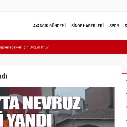
AYANCIK GÜNDEMİ
SİNOP HABERLERİ
SPOR
S
e yakın takip
linde Yol Bakım ve Onarım Çalışması
 Model Ele Alındı
ndı
mangazi’de Attı
 Güzelleşiyor
leri Nostalji Dolu Klasiklerle Devam Ediyor
mli Kullanım İpuçları
emmel Yer
ahiplenecekler İçin Uygun mu?