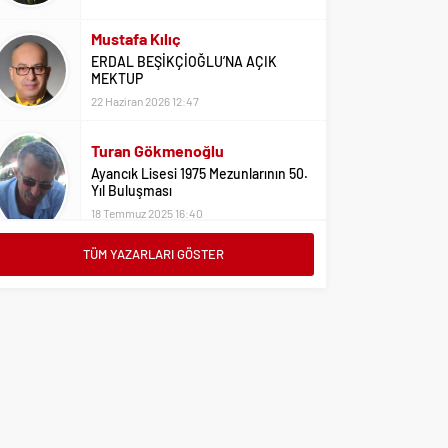
22 Haziran 2026 12:47
Turan Gökmenoğlu
Ayancık Lisesi 1975 Mezunlarının 50.
Yıl Buluşması
18 Temmuz 2025 16:40
Adil Yıldız
Bu Sene Fenerbahçe Ülke Puanlarını
Sırtladı
1 Eylül 2023 15:10
TÜM YAZARLARI GÖSTER
Ali Oral
Üniversite Tercihleri İçin Öneriler
2 Ağustos 2023 16:03
Erdoğan Erkaymaz
10 Ocak Çalışan Gazeteciler Günü
Kutlu Olsun
9 Ocak 2026 21:20