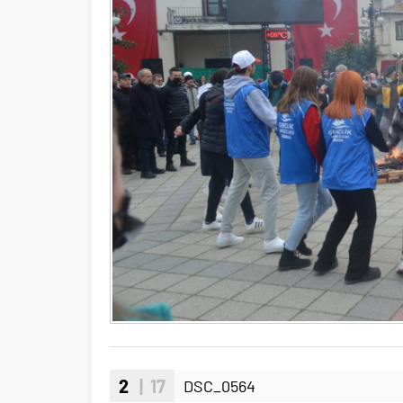
2
| 17
DSC_0564