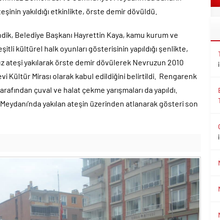
eşinin yakıldığı etkinlikte, örste demir dövüldü.
ndik, Belediye Başkanı Hayrettin Kaya, kamu kurum ve
şitli kültürel halk oyunları gösterisinin yapıldığı şenlikte,
uz ateşi yakılarak örste demir dövülerek Nevruzun 2010
vi Kültür Mirası olarak kabul edildiğini belirtildi. Rengarenk
tarafından çuval ve halat çekme yarışmaları da yapıldı.
ydanı’nda yakılan ateşin üzerinden atlanarak gösteri son