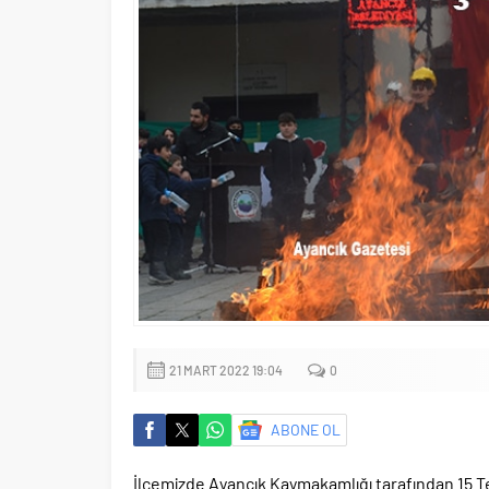
21 MART 2022 19:04
0
ABONE OL
İlçemizde Ayancık Kaymakamlığı tarafından 15