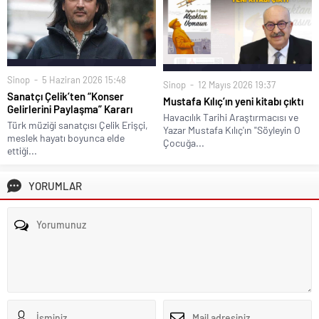
Sinop
5 Haziran 2026 15:48
Sinop
12 Mayıs 2026 19:37
Sanatçı Çelik’ten “Konser
Mustafa Kılıç’ın yeni kitabı çıktı
Gelirlerini Paylaşma” Kararı
Havacılık Tarihi Araştırmacısı ve
Türk müziği sanatçısı Çelik Erişçi,
Yazar Mustafa Kılıç'ın "Söyleyin O
meslek hayatı boyunca elde
Çocuğa...
ettiği...
YORUMLAR