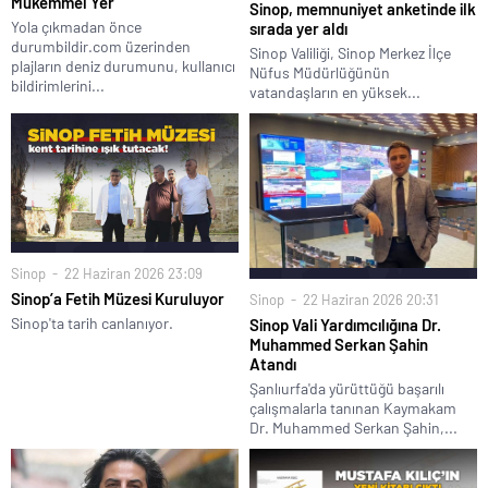
Mükemmel Yer
Sinop, memnuniyet anketinde ilk
Yola çıkmadan önce
sırada yer aldı
durumbildir.com üzerinden
Sinop Valiliği, Sinop Merkez İlçe
plajların deniz durumunu, kullanıcı
Nüfus Müdürlüğünün
bildirimlerini...
vatandaşların en yüksek...
Sinop
22 Haziran 2026 23:09
Sinop’a Fetih Müzesi Kuruluyor
Sinop
22 Haziran 2026 20:31
Sinop'ta tarih canlanıyor.
Sinop Vali Yardımcılığına Dr.
Muhammed Serkan Şahin
Atandı
Şanlıurfa'da yürüttüğü başarılı
çalışmalarla tanınan Kaymakam
Dr. Muhammed Serkan Şahin,...