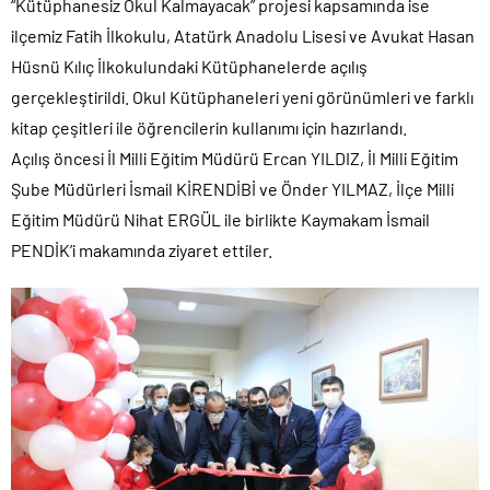
“Kütüphanesiz Okul Kalmayacak” projesi kapsamında ise
ilçemiz Fatih İlkokulu, Atatürk Anadolu Lisesi ve Avukat Hasan
Hüsnü Kılıç İlkokulundaki Kütüphanelerde açılış
gerçekleştirildi. Okul Kütüphaneleri yeni görünümleri ve farklı
kitap çeşitleri ile öğrencilerin kullanımı için hazırlandı.
Açılış öncesi İl Milli Eğitim Müdürü Ercan YILDIZ, İl Milli Eğitim
Şube Müdürleri İsmail KİRENDİBİ ve Önder YILMAZ, İlçe Milli
Eğitim Müdürü Nihat ERGÜL ile birlikte Kaymakam İsmail
PENDİK’i makamında ziyaret ettiler.