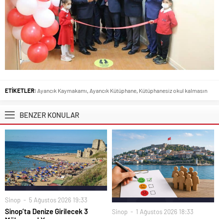
ETİKETLER:
Ayancık Kaymakamı
,
Ayancık Kütüphane
,
Kütüphanesiz okul kalmasın
BENZER KONULAR
Sinop
5 Ağustos 2026 19:33
Sinop’ta Denize Girilecek 3
Sinop
1 Ağustos 2026 18:33