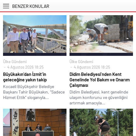
BENZER KONULAR
Ülke Gündemi
Ülke Gündemi
4 Ağustos 2026 18:25
4 Ağustos 2026 18:25
Büyükakın’dan İzmit’in
Didim Belediyesi’nden Kent
geleceğine yakın takip
Genelinde Yol Bakım ve Onarım
Çalışması
Kocaeli Büyükşehir Belediye
Başkanı Tahir Büyükakın, “Sadece
Didim Belediyesi, kent genelinde
Hizmet Ettik” sloganıyla...
ulaşım konforunu ve güvenliğini
artırmak amacıyla...