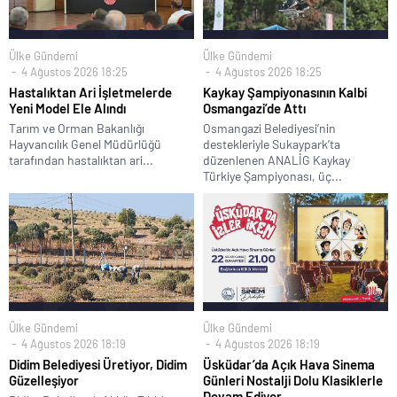
Ülke Gündemi
Ülke Gündemi
4 Ağustos 2026 18:25
4 Ağustos 2026 18:25
Hastalıktan Ari İşletmelerde
Kaykay Şampiyonasının Kalbi
Yeni Model Ele Alındı
Osmangazi’de Attı
Tarım ve Orman Bakanlığı
Osmangazi Belediyesi’nin
Hayvancılık Genel Müdürlüğü
destekleriyle Sukaypark’ta
tarafından hastalıktan ari...
düzenlenen ANALİG Kaykay
Türkiye Şampiyonası, üç...
Ülke Gündemi
Ülke Gündemi
4 Ağustos 2026 18:19
4 Ağustos 2026 18:19
Didim Belediyesi Üretiyor, Didim
Üsküdar’da Açık Hava Sinema
Güzelleşiyor
Günleri Nostalji Dolu Klasiklerle
Devam Ediyor