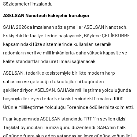
Sözleşmeleri imzalandı.
ASELSAN Nanotech Eskişehir kuruluyor
SAHA 2026’da imzalanan sözleşme ile; ASELSAN Nanotech,
Eskişehir’de faaliyetlerine başlayacak. Böylece ÇELİKKUBBE
kapsamındaki füze sistemlerinde kullanılan seramik
radomların yerli ve milli imkânlarla, daha yüksek kapasite ve
kalite standartlarında üretilmesi sağlanacak.
ASELSAN, tedarik ekosistemiyle birlikte modern harp
sahasının ve geleceğin teknolojilerini bugünden
şekillendiriyor. ASELSAN, SAHA’da millileştirme yolculuğunda
başarıyla ilerleyen tedarik ekosistemindeki firmalara 1000
Ürünle Millileştirme Yolculuğu Töreninde ödüllerini takdim etti.
Fuar kapsamında ASELSAN standında TRT 1’in sevilen dizisi
Teşkilat oyuncuları ile imza günü düzenlendi. SAHA’nın halk
gününde fuara akın eden vatandaşlar, imza gününe yoğun ilgi