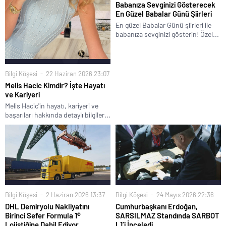
Babanıza Sevginizi Gösterecek
En Güzel Babalar Günü Şiirleri
En güzel Babalar Günü şiirleri ile
babanıza sevginizi gösterin! Özel...
Bilgi Köşesi
22 Haziran 2026 23:07
Melis Hacic Kimdir? İşte Hayatı
ve Kariyeri
Melis Hacic'in hayatı, kariyeri ve
başarıları hakkında detaylı bilgiler...
Bilgi Köşesi
2 Haziran 2026 13:37
Bilgi Köşesi
24 Mayıs 2026 22:36
DHL Demiryolu Nakliyatını
Cumhurbaşkanı Erdoğan,
Birinci Sefer Formula 1®
SARSILMAZ Standında SARBOT
Lojistiğine Dahil Ediyor
L1’i İnceledi