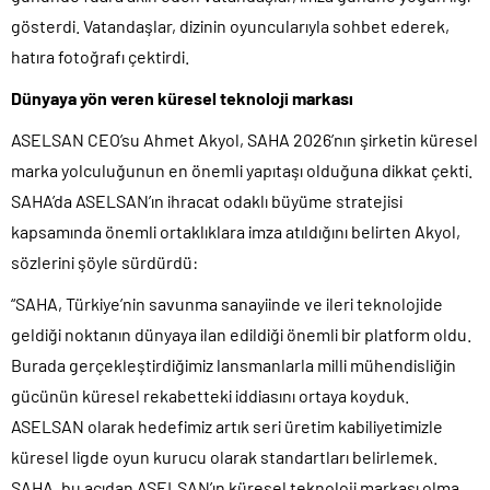
gösterdi. Vatandaşlar, dizinin oyuncularıyla sohbet ederek,
hatıra fotoğrafı çektirdi.
Dünyaya yön veren küresel teknoloji markası
ASELSAN CEO’su Ahmet Akyol, SAHA 2026’nın şirketin küresel
marka yolculuğunun en önemli yapıtaşı olduğuna dikkat çekti.
SAHA’da ASELSAN’ın ihracat odaklı büyüme stratejisi
kapsamında önemli ortaklıklara imza atıldığını belirten Akyol,
sözlerini şöyle sürdürdü:
“SAHA, Türkiye’nin savunma sanayiinde ve ileri teknolojide
geldiği noktanın dünyaya ilan edildiği önemli bir platform oldu.
Burada gerçekleştirdiğimiz lansmanlarla milli mühendisliğin
gücünün küresel rekabetteki iddiasını ortaya koyduk.
ASELSAN olarak hedefimiz artık seri üretim kabiliyetimizle
küresel ligde oyun kurucu olarak standartları belirlemek.
SAHA, bu açıdan ASELSAN’ın küresel teknoloji markası olma