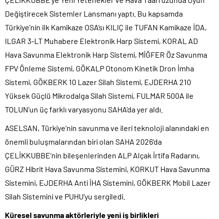
Değiştirecek Sistemler Lansmanı yaptı. Bu kapsamda
Türkiye’nin ilk Kamikaze OSA’sı KILIÇ ile TUFAN Kamikaze İDA,
ILGAR 3-LT Muhabere Elektronik Harp Sistemi, KORAL AD
Hava Savunma Elektronik Harp Sistemi, MİĞFER Öz Savunma
FPV Önleme Sistemi, GÖKALP Otonom Kinetik Dron İmha
Sistemi, GÖKBERK 10 Lazer Silah Sistemi, EJDERHA 210
Yüksek Güçlü Mikrodalga Silah Sistemi, FULMAR 500A ile
TOLUN’un üç farklı varyasyonu SAHA’da yer aldı.
ASELSAN, Türkiye’nin savunma ve ileri teknoloji alanındaki en
önemli buluşmalarından biri olan SAHA 2026’da
ÇELİKKUBBE’nin bileşenlerinden ALP Alçak İrtifa Radarını,
GÜRZ Hibrit Hava Savunma Sistemini, KORKUT Hava Savunma
Sistemini, EJDERHA Anti İHA Sistemini, GÖKBERK Mobil Lazer
Silah Sistemini ve PUHU’yu sergiledi.
Küresel savunma aktörleriyle yeni iş birlikleri