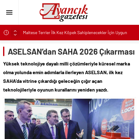
Maltese Terrier İlk Kez Köpek Sahiplenecekler İçin Uygun
mu?
Kapadokya Tatilinde Ne Giyilir?
ASELSAN’dan SAHA 2026 Çıkarması
Büyükakın’dan İzmit’in geleceğine yakın takip
Yüksek teknolojiye dayalı milli çözümleriyle küresel marka
Didim Belediyesi’nden Kent Genelinde Yol Bakım ve Onarım
olma yolunda emin adımlarla ilerleyen ASELSAN, ilk kez
Çalışması
SAHA’da vitrine çıkardığı geleceğin çığır açan
Hastalıktan Ari İşletmelerde Yeni Model Ele Alındı
teknolojileriyle oyunun kurallarını yeniden yazdı.
Kaykay Şampiyonasının Kalbi Osmangazi’de Attı
Didim Belediyesi Üretiyor, Didim Güzelleşiyor
Üsküdar’da Açık Hava Sinema Günleri Nostalji Dolu
Klasiklerle Devam Ediyor
Pnömatik Valf Sistemlerinde Verimli Kullanım İpuçları
Sinop’ta Denize Girilecek 3 Mükemmel Yer