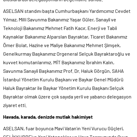
ASELSAN standını başta Cumhurbaşkanı Yardımcımız Cevdet
Yılmaz, Milli Savunma Bakanımız Yaşar Güler, Sanayii ve
Teknoloji Bakanımız Mehmet Fatih Kacır, Enerji ve Tabii
Kaynaklar Bakanımız Alparslan Bayraktar, Ticaret Bakanımız
Ömer Bolat, Hazine ve Maliye Bakanımız Mehmet Şimşek,
Genelkurmay Başkanımız Orgeneral Selçuk Bayraktaroğlu ve
kuvvet komutanlarımız, MİT Başkanımız İbrahim Kalın,
Savunma Sanayii Başkanımız Prof. Dr. Haluk Görgün, SAHA
İstanbul Yönetim Kurulu Başkanı ve Baykar Genel Müdürü
Haluk Bayraktar ile Baykar Yönetim Kurulu Başkanı Selçuk
Bayraktar olmak üzere çok sayıda yerli ve yabancı delegasyon
ziyaret etti.
Havada, karada, denizde mutlak hakimiyet
ASELSAN, fuar boyunca Mavi Vatan’ın Yeni Vurucu Güçleri,
ÇELİKKUBBE’ye Yeni Yetenekler ve Hava Taarruzunda Oyun