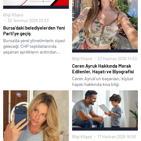
Bilgi Köşesi
30 Temmuz 2026 23:53
Bursa’daki belediyelerden Yeni
Parti’ye geçiş
Bursa’da yerel yönetimlerin siyasi
geleceği, CHP teşkilatlarında
yaşanan ayrılıkların ardından...
Bilgi Köşesi
23 Haziran 2026 14:53
Ceren Ayruk Hakkında Merak
Edilenler, Hayatı ve Biyografisi
Ceren Ayruk'un başarıları, kişisel
hayatı hakkında kısa bilgi.
Bilgi Köşesi
17 Haziran 2026 16:50