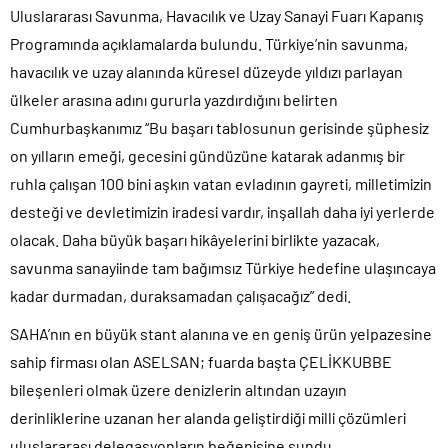
Uluslararası Savunma, Havacılık ve Uzay Sanayi Fuarı Kapanış
Programında açıklamalarda bulundu. Türkiye’nin savunma,
havacılık ve uzay alanında küresel düzeyde yıldızı parlayan
ülkeler arasına adını gururla yazdırdığını belirten
Cumhurbaşkanımız “Bu başarı tablosunun gerisinde şüphesiz
on yılların emeği, gecesini gündüzüne katarak adanmış bir
ruhla çalışan 100 bini aşkın vatan evladının gayreti, milletimizin
desteği ve devletimizin iradesi vardır, inşallah daha iyi yerlerde
olacak. Daha büyük başarı hikâyelerini birlikte yazacak,
savunma sanayiinde tam bağımsız Türkiye hedefine ulaşıncaya
kadar durmadan, duraksamadan çalışacağız” dedi.
SAHA’nın en büyük stant alanına ve en geniş ürün yelpazesine
sahip firması olan ASELSAN; fuarda başta ÇELİKKUBBE
bileşenleri olmak üzere denizlerin altından uzayın
derinliklerine uzanan her alanda geliştirdiği milli çözümleri
uluslararası delegasyonların beğenisine sundu.