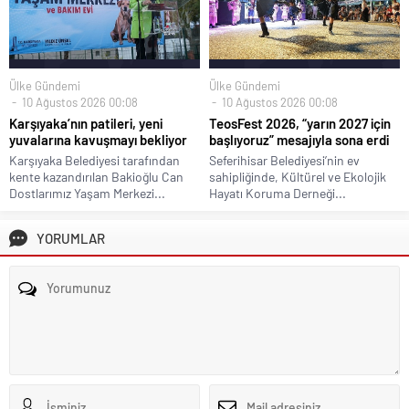
Ülke Gündemi
Ülke Gündemi
10 Ağustos 2026 00:08
10 Ağustos 2026 00:08
Karşıyaka’nın patileri, yeni
TeosFest 2026, “yarın 2027 için
yuvalarına kavuşmayı bekliyor
başlıyoruz” mesajıyla sona erdi
Karşıyaka Belediyesi tarafından
Seferihisar Belediyesi’nin ev
kente kazandırılan Bakioğlu Can
sahipliğinde, Kültürel ve Ekolojik
Dostlarımız Yaşam Merkezi...
Hayatı Koruma Derneği...
YORUMLAR