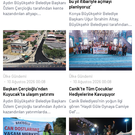
bu yıl itibariyle açmayı
Aydın Büyükşehir Belediye Başkanı
planlıyoruz’
Özlem Çerçioğlu tarafından kente
kazandırılan altyapı...
Konya Büyükşehir Belediye
Başkanı Uğur İbrahim Altay,
Büyükşehir Belediyesi tarafından...
Ülke Gündemi
Ülke Gündemi
10 Ağustos 2026 00:08
10 Ağustos 2026 00:08
Başkan Çerçioğlu’ndan
Canik’te Tüm Çocuklar
Kuyucak’ta ulaşım yatırımı
Hediyelerine Kavuşuyor
Aydın Büyükşehir Belediye Başkanı
Canik Belediyesi’nin yoğun ilgi
Özlem Çerçioğlu tarafından Aydın’a
gören “Haydi Güle Oynaya Camiye
kazandırılan yatırımlarda...
Gel”...