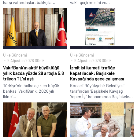
karşı vatandaşlar, balıkçılar...
vakit geçirmesini ve...
Ülke Gündemi
Ülke Gündemi
9 Ağustos 2026 00:08
9 Ağustos 2026 00:08
VakıfBank’ın aktif büyüklüğü
İzmit istikameti trafiğe
yıllık bazda yüzde 28 artışla 5,8
kapatılacak: Başiskele
trilyon TL’yi aştı
Kavşağı’nda gece çalışması
Türkiye’nin halka açık en büyük
Kocaeli Büyükşehir Belediyesi
bankası VakıfBank, 2026 yılı
tarafından ‘Başiskele Kavşağı
ikinci...
Yapım İşi’ kapsamında Başiskele...