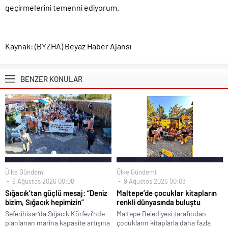
geçirmelerini temenni ediyorum.
Kaynak: (BYZHA) Beyaz Haber Ajansı
BENZER KONULAR
Ülke Gündemi
Ülke Gündemi
9 Ağustos 2026 00:08
9 Ağustos 2026 00:08
Sığacık’tan güçlü mesaj: “Deniz
Maltepe’de çocuklar kitapların
bizim, Sığacık hepimizin”
renkli dünyasında buluştu
Seferihisar’da Sığacık Körfezi’nde
Maltepe Belediyesi tarafından
planlanan marina kapasite artışına
çocukların kitaplarla daha fazla