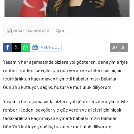
Sığacık’tan güçlü mesaj: “Deniz bizim, Sığacık hepimizin”
Maltepe’de çocuklar kitapların renkli dünyasında buluştu
20 HAZIRAN 2026 12:19
0
A
A
ABONE OL
+
-
Yaşamın her aşamasında bizlere yol gösteren, deneyimleriyle
rehberlik eden, sevgileriyle güç veren ve aileleri için hiçbir
fedakârlıktan kaçınmayan kıymetli babalarımızın Babalar
Günü’nü kutluyor, sağlık, huzur ve mutluluk diliyorum.
Yaşamın her aşamasında bizlere yol gösteren, deneyimleriyle
rehberlik eden, sevgileriyle güç veren ve aileleri için hiçbir
fedakârlıktan kaçınmayan kıymetli babalarımızın Babalar
Günü’nü kutluyor, sağlık, huzur ve mutluluk diliyorum.