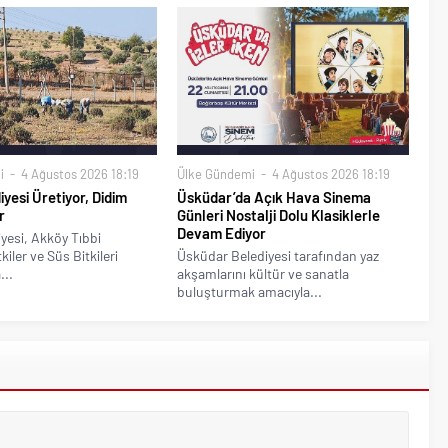
i
4 Ağustos 2026 18:19
Ülke Gündemi
4 Ağustos 2026 18:19
iyesi Üretiyor, Didim
Üsküdar’da Açık Hava Sinema
r
Günleri Nostalji Dolu Klasiklerle
Devam Ediyor
yesi, Akköy Tıbbi
iler ve Süs Bitkileri
Üsküdar Belediyesi tarafından yaz
...
akşamlarını kültür ve sanatla
buluşturmak amacıyla...