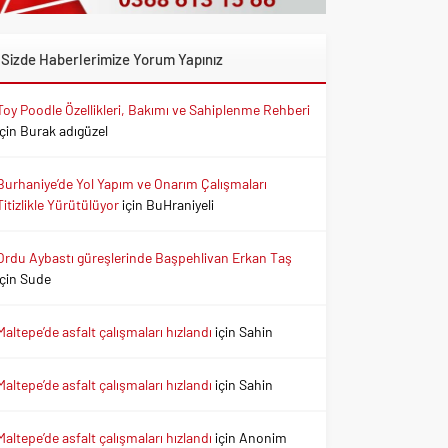
Sizde Haberlerimize Yorum Yapınız
Toy Poodle Özellikleri, Bakımı ve Sahiplenme Rehberi
için
Burak adıgüzel
Burhaniye’de Yol Yapım ve Onarım Çalışmaları
Titizlikle Yürütülüyor
için
BuHraniyeli
Ordu Aybastı güreşlerinde Başpehlivan Erkan Taş
için
Sude
Maltepe’de asfalt çalışmaları hızlandı
için
Sahin
Maltepe’de asfalt çalışmaları hızlandı
için
Sahin
Maltepe’de asfalt çalışmaları hızlandı
için
Anonim