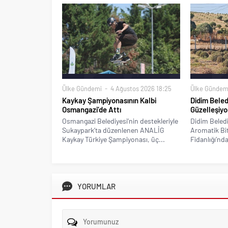
Ülke Gündemi
4 Ağustos 2026 18:25
Ülke Gündem
Kaykay Şampiyonasının Kalbi
Didim Beled
Osmangazi’de Attı
Güzelleşiyo
Osmangazi Belediyesi’nin destekleriyle
Didim Beledi
Sukaypark’ta düzenlenen ANALİG
Aromatik Bitk
Kaykay Türkiye Şampiyonası, üç...
Fidanlığı’nda
YORUMLAR