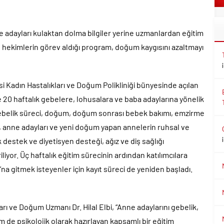
adayları kulaktan dolma bilgiler yerine uzmanlardan eğitim
 ve hekimlerin görev aldığı program, doğum kaygısını azaltmayı
 Kadın Hastalıkları ve Doğum Polikliniği bünyesinde açılan
20 haftalık gebelere, lohusalara ve baba adaylarına yönelik
gebelik süreci, doğum, doğum sonrası bebek bakımı, emzirme
n, anne adayları ve yeni doğum yapan annelerin ruhsal ve
k destek ve diyetisyen desteği, ağız ve diş sağlığı
liyor. Üç haftalık eğitim sürecinin ardından katılımcılara
na gitmek isteyenler için kayıt süreci de yeniden başladı.
rı ve Doğum Uzmanı Dr. Hilal Elbi, “Anne adaylarını gebelik,
 de psikolojik olarak hazırlayan kapsamlı bir eğitim