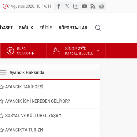
7 Ağustos 2026, 10:14:12
İYASET
SAĞLIK
EĞİTİM
RÖPORTAJLAR
SINOP
27°C
ALTIN
6.584,66
PARÇALI BULUTLU
DOLAR
47,7046
Ayancık Hakkında
EURO
55,0051
AYANCIK TARIHÇESI
AYANCIK İSMI NEREDEN GELIYOR?
SOSYAL VE KÜLTÜREL YAŞAM
AYANCIK’TA TURIZM