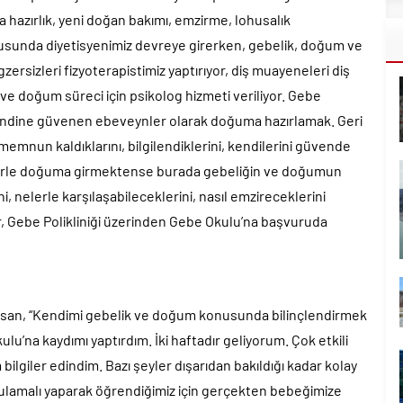
hazırlık, yeni doğan bakımı, emzirme, lohusalık
onusunda diyetisyenimiz devreye girerken, gebelik, doğum ve
zersizleri fizyoterapistimiz yaptırıyor, diş muayeneleri diş
 ve doğum süreci için psikolog hizmeti veriliyor. Gebe
kendine güvenen ebeveynler olarak doğuma hazırlamak. Geri
memnun kaldıklarını, bilgilendiklerini, kendilerini güvende
liklerle doğuma girmektense burada gebeliğin ve doğumun
 nelerle karşılaşabileceklerini, nasıl emzireceklerini
ar, Gebe Polikliniği üzerinden Gebe Okulu’na başvuruda
rasan, “Kendimi gebelik ve doğum konusunda bilinçlendirmek
’na kaydımı yaptırdım. İki haftadır geliyorum. Çok etkili
bilgiler edindim. Bazı şeyler dışarıdan bakıldığı kadar kolay
ulamalı yaparak öğrendiğimiz için gerçekten bebeğimize