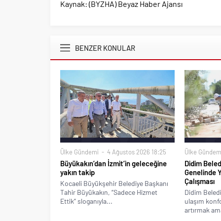
Kaynak: (BYZHA) Beyaz Haber Ajansı
BENZER KONULAR
Ülke Gündemi
4 Ağustos 2026 18:25
Ülke Gündem
Büyükakın’dan İzmit’in geleceğine
Didim Beled
yakın takip
Genelinde 
Çalışması
Kocaeli Büyükşehir Belediye Başkanı
Tahir Büyükakın, “Sadece Hizmet
Didim Beledi
Ettik” sloganıyla...
ulaşım konfo
artırmak ama