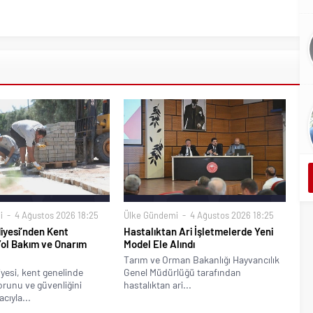
i
4 Ağustos 2026 18:25
Ülke Gündemi
4 Ağustos 2026 18:25
iyesi’nden Kent
Hastalıktan Ari İşletmelerde Yeni
Yol Bakım ve Onarım
Model Ele Alındı
Tarım ve Orman Bakanlığı Hayvancılık
yesi, kent genelinde
Genel Müdürlüğü tarafından
runu ve güvenliğini
hastalıktan ari...
cıyla...