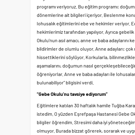
programı veriyoruz. Bu eğitim programı; doğuma 
dönemlerine ait bilgileri içeriyor. Beslenme k
lohusalık eğitimlerini ebe ve hekimler veriyor. Eg
hekimlerimiz tarafından yapılıyor. Ayrıca gebelik
Okulu’nun asıl amacı, anne ve baba adaylarını 
bildirimler de olumlu oluyor. Anne adayları; çok 
hissettiklerini söylüyor. Korkularla, bilinmez
aşamalarını, doğumun nasıl gerçekleşebileceğini,
öğreniyorlar. Anne ve baba adayları ile lohusal
bulunabiliyor” bilgisini verdi.
“Gebe Okulu’nu tavsiye ediyorum”
Eğitimlere katılan 30 haftalık hamile Tuğba Ka
istedim. O yüzden Eşrefpaşa Hastanesi Gebe Okulu
bilgiler öğrendim. Stresimi daha iyi yöneteceğim 
olmuyor. Burada bizzat görerek, sorarak ve uyg