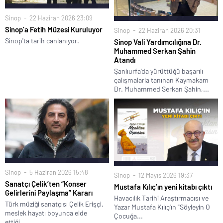
Sinop
22 Haziran 2026 23:09
Sinop’a Fetih Müzesi Kuruluyor
Sinop
22 Haziran 2026 20:31
Sinop'ta tarih canlanıyor.
Sinop Vali Yardımcılığına Dr.
Muhammed Serkan Şahin
Atandı
Şanlıurfa'da yürüttüğü başarılı
çalışmalarla tanınan Kaymakam
Dr. Muhammed Serkan Şahin,...
Sinop
5 Haziran 2026 15:48
Sinop
12 Mayıs 2026 19:37
Sanatçı Çelik’ten “Konser
Mustafa Kılıç’ın yeni kitabı çıktı
Gelirlerini Paylaşma” Kararı
Havacılık Tarihi Araştırmacısı ve
Türk müziği sanatçısı Çelik Erişçi,
Yazar Mustafa Kılıç'ın "Söyleyin O
meslek hayatı boyunca elde
Çocuğa...
ettiği...