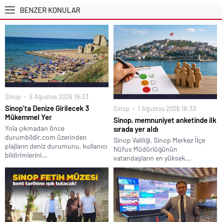
BENZER KONULAR
Sinop
5 Ağustos 2026 19:33
Sinop’ta Denize Girilecek 3
Sinop
1 Ağustos 2026 18:33
Mükemmel Yer
Sinop, memnuniyet anketinde ilk
Yola çıkmadan önce
sırada yer aldı
durumbildir.com üzerinden
Sinop Valiliği, Sinop Merkez İlçe
plajların deniz durumunu, kullanıcı
Nüfus Müdürlüğünün
bildirimlerini...
vatandaşların en yüksek...