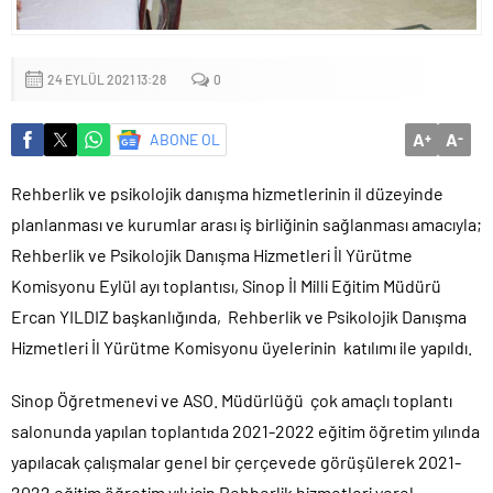
Sığacık’tan güçlü mesaj: “Deniz bizim, Sığacık hepimizin”
Maltepe’de çocuklar kitapların renkli dünyasında buluştu
24 EYLÜL 2021 13:28
0
A
A
ABONE OL
+
-
Rehberlik ve psikolojik danışma hizmetlerinin il düzeyinde
planlanması ve kurumlar arası iş birliğinin sağlanması amacıyla;
Rehberlik ve Psikolojik Danışma Hizmetleri İl Yürütme
Komisyonu Eylül ayı toplantısı, Sinop İl Milli Eğitim Müdürü
Ercan YILDIZ başkanlığında, Rehberlik ve Psikolojik Danışma
Hizmetleri İl Yürütme Komisyonu üyelerinin katılımı ile yapıldı.
Sinop Öğretmenevi ve ASO. Müdürlüğü çok amaçlı toplantı
salonunda yapılan toplantıda 2021-2022 eğitim öğretim yılında
yapılacak çalışmalar genel bir çerçevede görüşülerek 2021-
2022 eğitim öğretim yılı için Rehberlik hizmetleri yerel