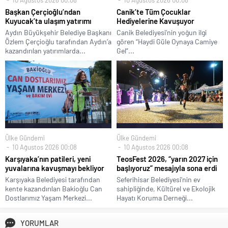
Başkan Çerçioğlu’ndan
Canik’te Tüm Çocuklar
Kuyucak’ta ulaşım yatırımı
Hediyelerine Kavuşuyor
Aydın Büyükşehir Belediye Başkanı
Canik Belediyesi’nin yoğun ilgi
Özlem Çerçioğlu tarafından Aydın’a
gören “Haydi Güle Oynaya Camiye
kazandırılan yatırımlarda...
Gel”...
Ülke Gündemi
Ülke Gündemi
10 Ağustos 2026 00:08
10 Ağustos 2026 00:08
Karşıyaka’nın patileri, yeni
TeosFest 2026, “yarın 2027 için
yuvalarına kavuşmayı bekliyor
başlıyoruz” mesajıyla sona erdi
Karşıyaka Belediyesi tarafından
Seferihisar Belediyesi’nin ev
kente kazandırılan Bakioğlu Can
sahipliğinde, Kültürel ve Ekolojik
Dostlarımız Yaşam Merkezi...
Hayatı Koruma Derneği...
YORUMLAR