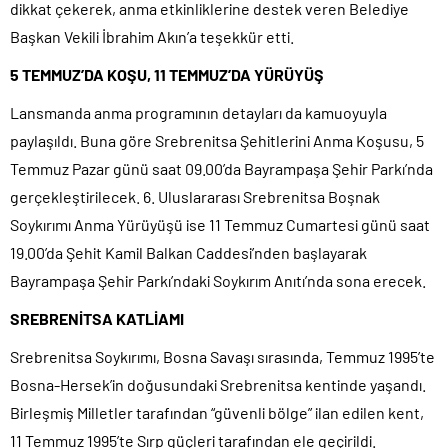
dikkat çekerek, anma etkinliklerine destek veren Belediye
Başkan Vekili İbrahim Akın’a teşekkür etti.
5 TEMMUZ’DA KOŞU, 11 TEMMUZ’DA YÜRÜYÜŞ
Lansmanda anma programının detayları da kamuoyuyla
paylaşıldı. Buna göre Srebrenitsa Şehitlerini Anma Koşusu, 5
Temmuz Pazar günü saat 09.00’da Bayrampaşa Şehir Parkı’nda
gerçekleştirilecek. 6. Uluslararası Srebrenitsa Boşnak
Soykırımı Anma Yürüyüşü ise 11 Temmuz Cumartesi günü saat
19.00’da Şehit Kamil Balkan Caddesi’nden başlayarak
Bayrampaşa Şehir Parkı’ndaki Soykırım Anıtı’nda sona erecek.
SREBRENİTSA KATLİAMI
Srebrenitsa Soykırımı, Bosna Savaşı sırasında, Temmuz 1995’te
Bosna-Hersek’in doğusundaki Srebrenitsa kentinde yaşandı.
Birleşmiş Milletler tarafından “güvenli bölge” ilan edilen kent,
11 Temmuz 1995’te Sırp güçleri tarafından ele geçirildi.