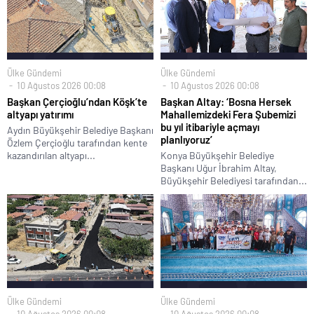
Ülke Gündemi
Ülke Gündemi
10 Ağustos 2026 00:08
10 Ağustos 2026 00:08
Başkan Çerçioğlu’ndan Köşk’te
Başkan Altay: ‘Bosna Hersek
altyapı yatırımı
Mahallemizdeki Fera Şubemizi
bu yıl itibariyle açmayı
Aydın Büyükşehir Belediye Başkanı
planlıyoruz’
Özlem Çerçioğlu tarafından kente
kazandırılan altyapı...
Konya Büyükşehir Belediye
Başkanı Uğur İbrahim Altay,
Büyükşehir Belediyesi tarafından...
Ülke Gündemi
Ülke Gündemi
10 Ağustos 2026 00:08
10 Ağustos 2026 00:08