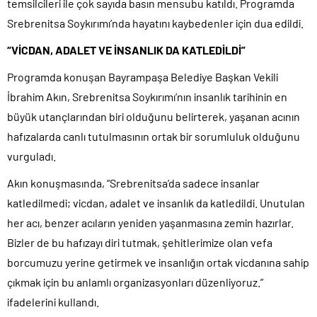
temsilcileri ile çok sayıda basın mensubu katıldı. Programda
Srebrenitsa Soykırımı’nda hayatını kaybedenler için dua edildi.
“VİCDAN, ADALET VE İNSANLIK DA KATLEDİLDİ”
Programda konuşan Bayrampaşa Belediye Başkan Vekili
İbrahim Akın, Srebrenitsa Soykırımı’nın insanlık tarihinin en
büyük utançlarından biri olduğunu belirterek, yaşanan acının
hafızalarda canlı tutulmasının ortak bir sorumluluk olduğunu
vurguladı.
Akın konuşmasında, “Srebrenitsa’da sadece insanlar
katledilmedi; vicdan, adalet ve insanlık da katledildi. Unutulan
her acı, benzer acıların yeniden yaşanmasına zemin hazırlar.
Bizler de bu hafızayı diri tutmak, şehitlerimize olan vefa
borcumuzu yerine getirmek ve insanlığın ortak vicdanına sahip
çıkmak için bu anlamlı organizasyonları düzenliyoruz.”
ifadelerini kullandı.