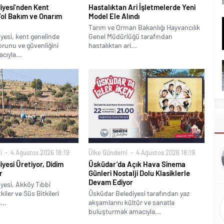
iyesi’nden Kent
Hastalıktan Ari İşletmelerde Yeni
Yol Bakım ve Onarım
Model Ele Alındı
Tarım ve Orman Bakanlığı Hayvancılık
yesi, kent genelinde
Genel Müdürlüğü tarafından
runu ve güvenliğini
hastalıktan ari...
cıyla...
i
4 Ağustos 2026 18:19
Ülke Gündemi
4 Ağustos 2026 18:19
iyesi Üretiyor, Didim
Üsküdar’da Açık Hava Sinema
r
Günleri Nostalji Dolu Klasiklerle
Devam Ediyor
yesi, Akköy Tıbbi
iler ve Süs Bitkileri
Üsküdar Belediyesi tarafından yaz
...
akşamlarını kültür ve sanatla
buluşturmak amacıyla...