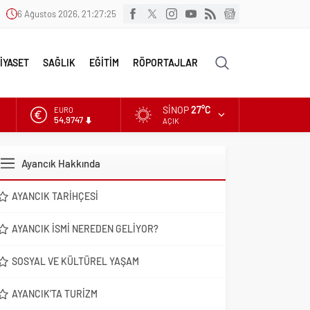
6 Ağustos 2026, 21:27:26
İYASET
SAĞLIK
EĞİTİM
RÖPORTAJLAR
SINOP
27°C
EURO
54,9747
AÇIK
ALTIN
6.499,25
Ayancık Hakkında
DOLAR
47,5921
AYANCIK TARIHÇESI
AYANCIK İSMI NEREDEN GELIYOR?
SOSYAL VE KÜLTÜREL YAŞAM
AYANCIK’TA TURIZM