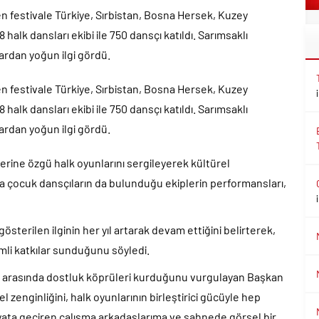
en festivale Türkiye, Sırbistan, Bosna Hersek, Kuzey
alk dansları ekibi ile 750 dansçı katıldı. Sarımsaklı
lardan yoğun ilgi gördü.
en festivale Türkiye, Sırbistan, Bosna Hersek, Kuzey
alk dansları ekibi ile 750 dansçı katıldı. Sarımsaklı
lardan yoğun ilgi gördü.
erine özgü halk oyunlarını sergileyerek kültürel
ında çocuk dansçıların da bulunduğu ekiplerin performansları,
österilen ilginin her yıl artarak devam ettiğini belirterek,
mli katkılar sunduğunu söyledi.
rler arasında dostluk köprüleri kurduğunu vurgulayan Başkan
l zenginliğini, halk oyunlarının birleştirici gücüyle hep
 hayata geçiren çalışma arkadaşlarıma ve sahnede görsel bir