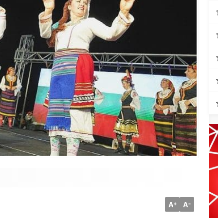
A
A
+
-