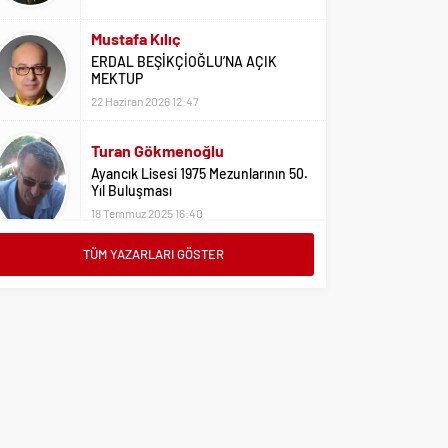
Mustafa Kılıç
ERDAL BEŞİKÇİOĞLU’NA AÇIK
MEKTUP
22 Haziran 2026 12:47
Turan Gökmenoğlu
Ayancık Lisesi 1975 Mezunlarının 50.
Yıl Buluşması
18 Temmuz 2025 16:40
TÜM YAZARLARI GÖSTER
Adil Yıldız
Bu Sene Fenerbahçe Ülke Puanlarını
Sırtladı
1 Eylül 2023 15:10
Ali Oral
Üniversite Tercihleri İçin Öneriler
2 Ağustos 2023 16:03