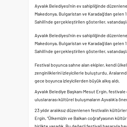
Ayvalık Belediyesi’nin ev sahipliğinde düzenlen
Makedonya, Bulgaristan ve Karadağ’dan gelen 18 h
Sahili’nde gerçekleştirilen gösteriler, vatandaş
Ayvalık Belediyesi’nin ev sahipliğinde düzenlen
Makedonya, Bulgaristan ve Karadağ’dan gelen 18 h
Sahili’nde gerçekleştirilen gösteriler, vatandaş
Festival boyunca sahne alan ekipler, kendi ülkel
zenginliklerini izleyicilerle buluşturdu. Aralar
gece boyunca izleyicilerden büyük alkış aldı.
Ayvalık Belediye Başkanı Mesut Ergin, festivale g
uluslararası kültürel buluşmaların Ayvalık’a öne
23 yıldır aralıksız düzenlenen festivalin kültü
Ergin, “Ülkemizin ve Balkan coğrafyasının kültüre
birlikte yaşadık. Bu değerli festivali başarıyla