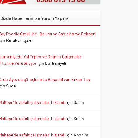
Sizde Haberlerimize Yorum Yapınız
Toy Poodle Özellikleri, Bakımı ve Sahiplenme Rehberi
için
Burak adıgüzel
Burhaniye’de Yol Yapım ve Onarım Çalışmaları
Titizlikle Yürütülüyor
için
BuHraniyeli
Ordu Aybastı güreşlerinde Başpehlivan Erkan Taş
için
Sude
Maltepe’de asfalt çalışmaları hızlandı
için
Sahin
Maltepe’de asfalt çalışmaları hızlandı
için
Sahin
Maltepe’de asfalt çalışmaları hızlandı
için
Anonim