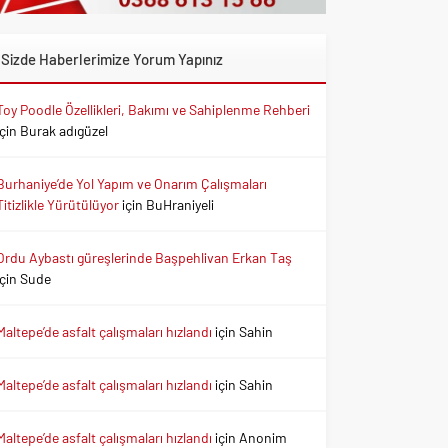
Sizde Haberlerimize Yorum Yapınız
Toy Poodle Özellikleri, Bakımı ve Sahiplenme Rehberi
için
Burak adıgüzel
Burhaniye’de Yol Yapım ve Onarım Çalışmaları
Titizlikle Yürütülüyor
için
BuHraniyeli
Ordu Aybastı güreşlerinde Başpehlivan Erkan Taş
için
Sude
Maltepe’de asfalt çalışmaları hızlandı
için
Sahin
Maltepe’de asfalt çalışmaları hızlandı
için
Sahin
Maltepe’de asfalt çalışmaları hızlandı
için
Anonim