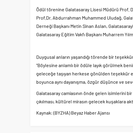
Ödül törenine Galatasaray Lisesi Müdürü Prof. 
Prof.Dr. Abdurrahman Muhammed Uludağ, Galata
Derneği Başkanı Metin Sinan Aslan, Galatasarayl
Galatasaray Eğitim Vakfı Başkanı Muharrem Yılma
Duygusal anların yaşandığı törende bir teşekkür
“Böylesine anlamlı bir ödüle layık görülmek benim
geleceğe taşıyan herkese gönülden teşekkür ed
boyunca aynı dayanışma, özgür düşünce ve sev
Galatasaray camiasının önde gelen isimlerini bi
çıkılması, kültürel mirasın gelecek kuşaklara a
Kaynak: (BYZHA) Beyaz Haber Ajansı