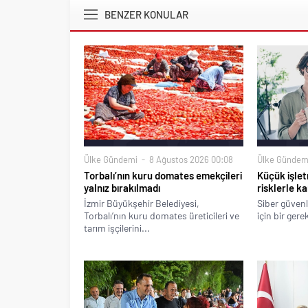
BENZER KONULAR
Ülke Gündemi
8 Ağustos 2026 00:08
Ülke Gündem
Torbalı’nın kuru domates emekçileri
Küçük işlet
yalnız bırakılmadı
risklerle ka
İzmir Büyükşehir Belediyesi,
Siber güvenl
Torbalı’nın kuru domates üreticileri ve
için bir gere
tarım işçilerini...