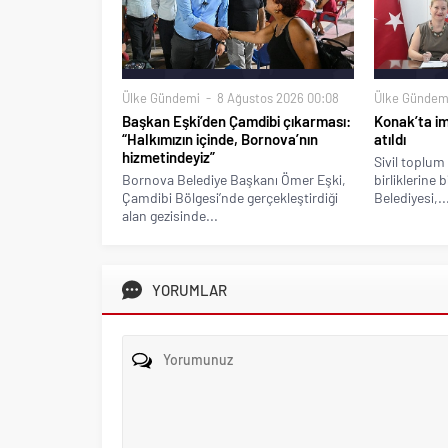
Ülke Gündemi
8 Ağustos 2026 00:08
Ülke Gündem
Başkan Eşki’den Çamdibi çıkarması:
Konak’ta imz
“Halkımızın içinde, Bornova’nın
atıldı
hizmetindeyiz”
Sivil toplum 
Bornova Belediye Başkanı Ömer Eşki,
birliklerine 
Çamdibi Bölgesi’nde gerçekleştirdiği
Belediyesi,..
alan gezisinde...
YORUMLAR