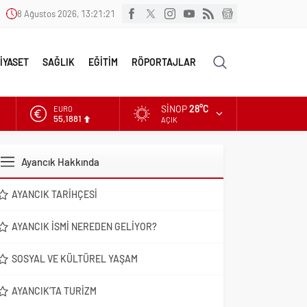
8 Ağustos 2026, 13:21:22
İYASET
SAĞLIK
EĞİTİM
RÖPORTAJLAR
SINOP
28°C
ALTIN
6.660,55
AÇIK
DOLAR
47,7111
Ayancık Hakkında
EURO
55,1881
AYANCIK TARIHÇESI
AYANCIK İSMI NEREDEN GELIYOR?
SOSYAL VE KÜLTÜREL YAŞAM
AYANCIK’TA TURIZM