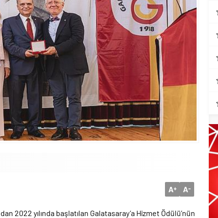
A
A
+
-
ından 2022 yılında başlatılan Galatasaray’a Hizmet Ödülü’nün