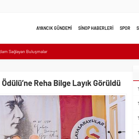
AYANCIK GÜNDEMİ
SİNOP HABERLERİ
SPOR
S
hdam Sağlayan Buluşmalar
sı: “Halkımızın içinde, Bornova’nın hizmetindeyiz”
n atıldı
 Minik Ev Sahiplerine Sahip Çıkmaya Devam Edeceğiz”
 Ödülü’ne Reha Bilge Layık Görüldü
n Her Noktasında Gece Gündüz Sahadayız”
emalı Ödüllü Resim, Şiir ve Kompozisyon Yarışması
ımızın Üretim Gücünü Destekliyoruz”
eri yalnız bırakılmadı
lerle karşı karşıya