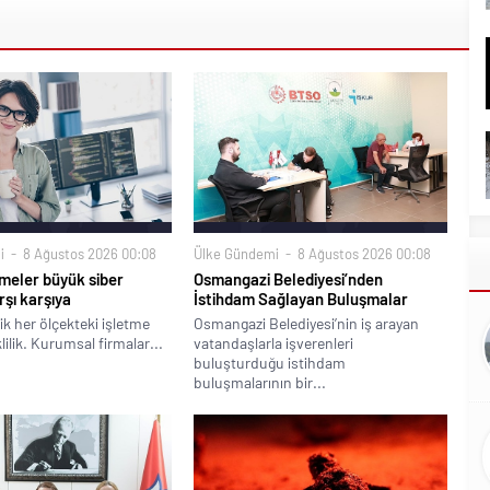
i
8 Ağustos 2026 00:08
Ülke Gündemi
8 Ağustos 2026 00:08
meler büyük siber
Osmangazi Belediyesi’nden
rşı karşıya
İstihdam Sağlayan Buluşmalar
ik her ölçekteki işletme
Osmangazi Belediyesi’nin iş arayan
klilik. Kurumsal firmalar...
vatandaşlarla işverenleri
buluşturduğu istihdam
buluşmalarının bir...