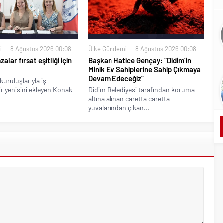
i
8 Ağustos 2026 00:08
Ülke Gündemi
8 Ağustos 2026 00:08
alar fırsat eşitliği için
Başkan Hatice Gençay: “Didim’in
Minik Ev Sahiplerine Sahip Çıkmaya
Devam Edeceğiz”
kuruluşlarıyla iş
bir yenisini ekleyen Konak
Didim Belediyesi tarafından koruma
.
altına alınan caretta caretta
yuvalarından çıkan...