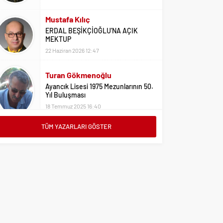
Mustafa Kılıç
ERDAL BEŞİKÇİOĞLU’NA AÇIK
MEKTUP
22 Haziran 2026 12:47
Turan Gökmenoğlu
Ayancık Lisesi 1975 Mezunlarının 50.
Yıl Buluşması
18 Temmuz 2025 16:40
Adil Yıldız
TÜM YAZARLARI GÖSTER
Bu Sene Fenerbahçe Ülke Puanlarını
Sırtladı
1 Eylül 2023 15:10
Ali Oral
Üniversite Tercihleri İçin Öneriler
2 Ağustos 2023 16:03