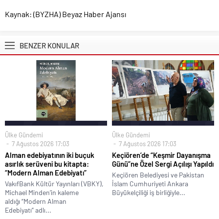
Kaynak: (BYZHA) Beyaz Haber Ajansı
BENZER KONULAR
Ülke Gündemi
Ülke Gündemi
7 Ağustos 2026 17:03
7 Ağustos 2026 17:03
Alman edebiyatının iki buçuk
Keçiören’de “Keşmir Dayanışma
asırlık serüveni bu kitapta:
Günü”ne Özel Sergi Açılışı Yapıldı
“Modern Alman Edebiyatı”
Keçiören Belediyesi ve Pakistan
VakıfBank Kültür Yayınları (VBKY),
İslam Cumhuriyeti Ankara
Michael Minden’in kaleme
Büyükelçiliği iş birliğiyle...
aldığı “Modern Alman
Edebiyatı” adlı...