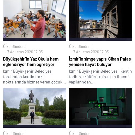
Ülke Gündemi
Ülke Gündemi
7 Ağustos 2026 17:03
7 Ağustos 2026 17:03
Büyükşehir’in Yaz Okulu hem
İzmir’in simge yapısı Cihan Palas
eğlendiriyor hem öğretiyor
yeniden hayat buluyor
İzmir Büyükşehir Belediyesi
İzmir Büyükşehir Belediyesi, kentin
tarafından kentin farklı
tarihi ve kültürel mirasının önemli
noktalarında hizmet veren çocuk...
yapılarından...
Ülke Gündemi
Ülke Gündemi