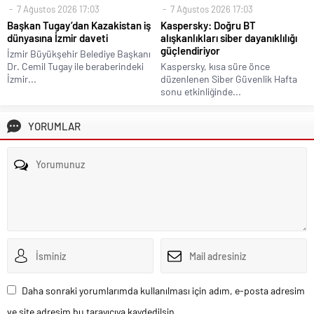
7 Ağustos 2026 17:03
7 Ağustos 2026 17:03
Başkan Tugay’dan Kazakistan iş
Kaspersky: Doğru BT
dünyasına İzmir daveti
alışkanlıkları siber dayanıklılığı
güçlendiriyor
İzmir Büyükşehir Belediye Başkanı
Dr. Cemil Tugay ile beraberindeki
Kaspersky, kısa süre önce
İzmir...
düzenlenen Siber Güvenlik Hafta
sonu etkinliğinde...
YORUMLAR
Daha sonraki yorumlarımda kullanılması için adım, e-posta adresim
ve site adresim bu tarayıcıya kaydedilsin.