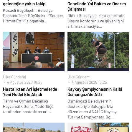
geleceğine yakın takip
Genelinde Yol Bakım ve Onarım
Çalışması
Kocaeli Büyükşehir Belediye
Başkanı Tahir Büyükakın, “Sadece
Didim Belediyesi, kent genelinde
Hizmet Ettik” sloganıyla...
ulaşım konforunu ve güvenliğini
artırmak amacıyla...
Ülke Gündemi
Ülke Gündemi
4 Ağustos 2026 18:25
4 Ağustos 2026 18:25
Hastalıktan Ari İşletmelerde
Kaykay Şampiyonasının Kalbi
Yeni Model Ele Alındı
Osmangazi’de Attı
Tarım ve Orman Bakanlığı
Osmangazi Belediyesi’nin
Hayvancılık Genel Müdürlüğü
destekleriyle Sukaypark’ta
tarafından hastalıktan ari...
düzenlenen ANALİG Kaykay
Türkiye Şampiyonası, üç...