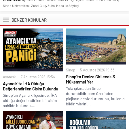
Sinop Üniversitesi
,
Zuhal Gılıç
,
Zuhal Hoca İle Söyleşi
BENZER KONULAR
Sinop
5 Ağustos 2026 19:33
Sinop’ta Denize Girilecek 3
Ayancık
7 Ağustos 2026 13:54
Mükemmel Yer
Ayancık’ta İHA Olduğu
Yola çıkmadan önce
Değerlendirilen Cisim Bulundu
durumbildir.com üzerinden
Sinop’un Ayancık ilçesinde, İHA
plajların deniz durumunu, kullanıcı
olduğu değerlendirilen bir cisim
bildirimlerini...
sahilde bulundu....