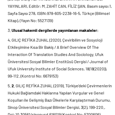
YAYINLARI, Editör: M. ZAHİT CAN, FİLİZ ŞAN, Basım sayısı:1,
Sayfa Sayısı 278, ISBN:978-605-2238-16-5, Türkçe (Bilimsel
Kitap), (Yayın No: 5527139)
Ulusal hakemli dergilerde yayımlanan makaleler:
GILIÇ REFİKA ZUHAL (2020). Çeviribilim ve Sosyoloji
Etkileşimine Kısa Bir Bakiş / A Brief Overview Of The
Interaction Of Translation Studies And Sociology. Ufuk
Üniversitesi Sosyal Bilimler Enstitüsü Dergisi / Journal of
Ufuk University Institute of Social Sciences, 18(18(2020)),
99-112. (Kontrol No: 6679153)
2
. GILIÇ REFİKA ZUHAL (2019). Türkiye’deki Çevirmenlerin
Hukuki Bağlamdaki Haklarına Yapılan Vurgular ve Genel
Koşulları ile Gelişmiş Bazı Ülkelerle Karşılaştırmalı Durumu.
Sinop Üniversitesi Sosyal Bilimler Dergisi, 3(2), 199-220.,
Doi: 10.30561/sinopusd.616019 (Kontrol No: 5700606)