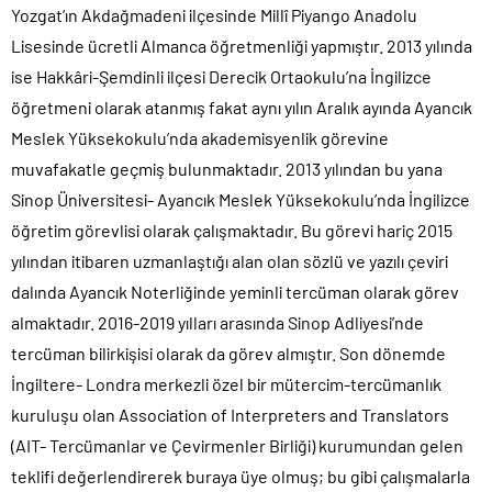
Yozgat’ın Akdağmadeni ilçesinde Millî Piyango Anadolu
Lisesinde ücretli Almanca öğretmenliği yapmıştır. 2013 yılında
ise Hakkâri-Şemdinli ilçesi Derecik Ortaokulu’na İngilizce
öğretmeni olarak atanmış fakat aynı yılın Aralık ayında Ayancık
Meslek Yüksekokulu’nda akademisyenlik görevine
muvafakatle geçmiş bulunmaktadır. 2013 yılından bu yana
Sinop Üniversitesi- Ayancık Meslek Yüksekokulu’nda İngilizce
öğretim görevlisi olarak çalışmaktadır. Bu görevi hariç 2015
yılından itibaren uzmanlaştığı alan olan sözlü ve yazılı çeviri
dalında Ayancık Noterliğinde yeminli tercüman olarak görev
almaktadır. 2016-2019 yılları arasında Sinop Adliyesi’nde
tercüman bilirkişisi olarak da görev almıştır. Son dönemde
İngiltere- Londra merkezli özel bir mütercim-tercümanlık
kuruluşu olan Association of Interpreters and Translators
(AIT- Tercümanlar ve Çevirmenler Birliği) kurumundan gelen
teklifi değerlendirerek buraya üye olmuş; bu gibi çalışmalarla