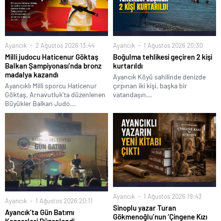
Ayancık
2 Ağustos 2026 13:44
Ayancık
1 Ağustos 2026 20:30
Milli judocu Haticenur Göktaş
Boğulma tehlikesi geçiren 2 kişi
Balkan Şampiyonası’nda bronz
kurtarıldı
madalya kazandı
Ayancık Köyü sahilinde denizde
Ayancıklı Milli sporcu Haticenur
çırpınan iki kişi, başka bir
Göktaş, Arnavutluk'ta düzenlenen
vatandaşın...
Büyükler Balkan Judo...
Ayancık
1 Ağustos 2026 19:43
Ayancık
1 Ağustos 2026 20:11
Sinoplu yazar Turan
Ayancık’ta Gün Batımı
Gökmenoğlu’nun ‘Çingene Kızı
Konserleri Düzenlendi