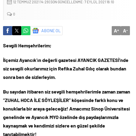
Küçük işletmeler büyük siber risklerle karşı karşıya
12 TEMMUZ 2021 14:29 | SON GÜNCELLENME: 7 EYLÜL 2021 16:10
0
A
A
ABONE OL
+
-
Sevgili Hemşehrilerim;
İlçemiz Ayancık’ın değerli gazetesi AYANCIK GAZETESİ’nde
siz sevgili okurlarımız için Refika Zuhal Gılıç olarak bundan
sonra ben de sizlerleyim.
Bu sayıdan itibaren siz sevgili hemşehrilerimle zaman zaman
“ZUHAL HOCA İLE SÖYLEŞİLER” köşesinde farklı konu ve
konuklarla bir araya geleceğiz! Amacımız Sinop Üniversitesi
genelinde ve Ayancık MYO özelinde dış paydaşlarımızla
kaynaşmak ve kendimizi sizlere en güzel şekilde
tanıtabilmektir!