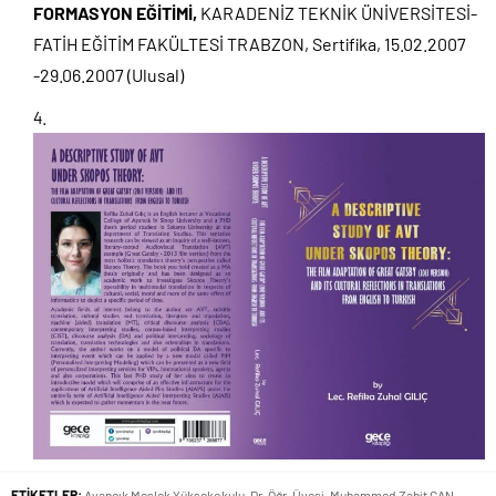
FORMASYON EĞİTİMİ,
KARADENİZ TEKNİK ÜNİVERSİTESİ-
FATİH EĞİTİM FAKÜLTESİ TRABZON, Sertifika, 15.02.2007
-29.06.2007 (Ulusal)
ETİKETLER:
Ayancık Meslek Yüksekokulu
,
Dr. Öğr. Üyesi. Muhammed Zahit CAN
,