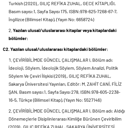
Turkish (2020)., GILIÇ REFİKA ZUHAL, GECE KİTAPLIĞI,
Basım sayısı:1, Sayfa Sayısı 175, ISBN:978-625-7268-67-7,
İngilizce (Bilimsel Kitap), (Yayın No: 6658724)
Yazılan ulusal/uluslararası kitaplar veya kitaplardaki
bölümler:
C2. Yazılan ulusal/uluslararası kitaplardaki bölümler:
ÇEVİRİBİLİMDE GÜNCEL ÇALIŞMALAR I, Bölüm adı:
İdeoloji, Söylem, İdeolojik Söylem, Söylem Analizi, Politik
Söylem Ve Çeviri İlişkisi (2019)., GILIÇ REFİKA ZUHAL,
Sakarya Üniversitesi Yayınları, Editör: M. ZAHİT CANİ, FİLİZ
ŞAN, Basım sayısı:1, Sayfa Sayısı 278, ISBN:978-605-2238-
16-5, Türkçe (Bilimsel Kitap), (Yayın No: 5527146)
ÇEVİRİBİLİMDE GÜNCEL ÇALIŞMALAR I, Bölüm adı: Aldığı
Dönemeçlerle Disiplinlerarası Kimliğe Bürünen Çeviribilim
(2019)., GILIÇ REFİKA ZUHAL, SAKARYA ÜNİVERSİTESİ