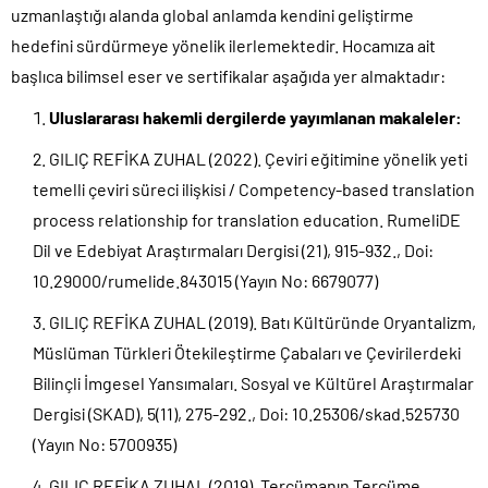
uzmanlaştığı alanda global anlamda kendini geliştirme
hedefini sürdürmeye yönelik ilerlemektedir. Hocamıza ait
başlıca bilimsel eser ve sertifikalar aşağıda yer almaktadır:
Uluslararası hakemli dergilerde yayımlanan makaleler:
GILIÇ REFİKA ZUHAL (2022). Çeviri eğitimine yönelik yeti
temelli çeviri süreci ilişkisi / Competency-based translation
process relationship for translation education. RumeliDE
Dil ve Edebiyat Araştırmaları Dergisi (21), 915-932., Doi:
10.29000/rumelide.843015 (Yayın No: 6679077)
GILIÇ REFİKA ZUHAL (2019). Batı Kültüründe Oryantalizm,
Müslüman Türkleri Ötekileştirme Çabaları ve Çevirilerdeki
Bilinçli İmgesel Yansımaları. Sosyal ve Kültürel Araştırmalar
Dergisi (SKAD), 5(11), 275-292., Doi: 10.25306/skad.525730
(Yayın No: 5700935)
GILIÇ REFİKA ZUHAL (2019). Tercümanın Tercüme