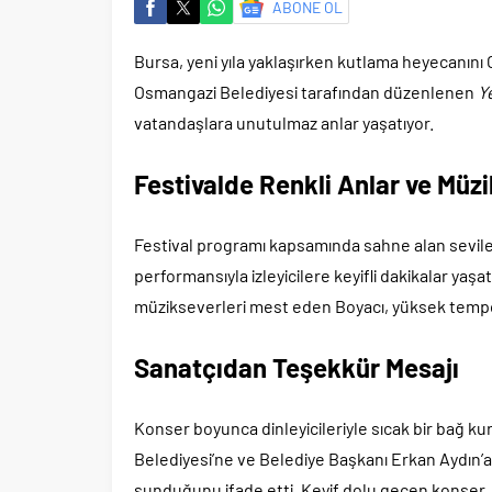
ABONE OL
Bursa, yeni yıla yaklaşırken kutlama heyecanı
Osmangazi Belediyesi tarafından düzenlenen
Ye
vatandaşlara unutulmaz anlar yaşatıyor.
Festivalde Renkli Anlar ve Müzi
Festival programı kapsamında sahne alan sevil
performansıyla izleyicilere keyifli dakikalar yaş
müzikseverleri mest eden Boyacı, yüksek tempo
Sanatçıdan Teşekkür Mesajı
Konser boyunca dinleyicileriyle sıcak bir bağ k
Belediyesi’ne ve Belediye Başkanı Erkan Aydın’a
sunduğunu ifade etti. Keyif dolu geçen konser, fe