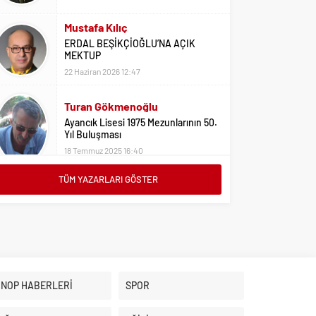
Mustafa Kılıç
ERDAL BEŞİKÇİOĞLU’NA AÇIK
MEKTUP
22 Haziran 2026 12:47
Turan Gökmenoğlu
Ayancık Lisesi 1975 Mezunlarının 50.
Yıl Buluşması
18 Temmuz 2025 16:40
TÜM YAZARLARI GÖSTER
Adil Yıldız
Bu Sene Fenerbahçe Ülke Puanlarını
Sırtladı
1 Eylül 2023 15:10
Ali Oral
Üniversite Tercihleri İçin Öneriler
İNOP HABERLERİ
SPOR
2 Ağustos 2023 16:03