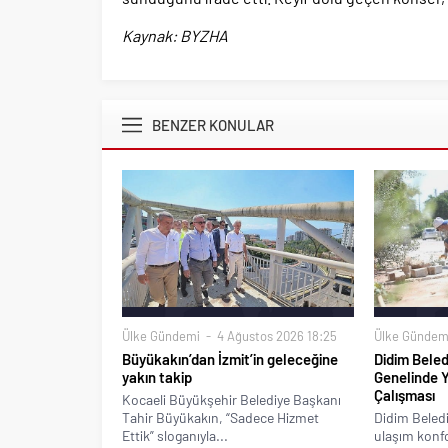
Kaynak: BYZHA
BENZER KONULAR
Ülke Gündemi
4 Ağustos 2026 18:25
Ülke Gündem
Büyükakın’dan İzmit’in geleceğine
Didim Beled
yakın takip
Genelinde 
Çalışması
Kocaeli Büyükşehir Belediye Başkanı
Tahir Büyükakın, “Sadece Hizmet
Didim Beledi
Ettik” sloganıyla...
ulaşım konfo