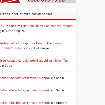
Sizde Haberlerimize Yorum Yapınız
Toy Poodle Özellikleri, Bakımı ve Sahiplenme Rehberi
için
Burak adıgüzel
Burhaniye’de Yol Yapım ve Onarım Çalışmaları
Titizlikle Yürütülüyor
için
BuHraniyeli
Ordu Aybastı güreşlerinde Başpehlivan Erkan Taş
için
Sude
Maltepe’de asfalt çalışmaları hızlandı
için
Sahin
Maltepe’de asfalt çalışmaları hızlandı
için
Sahin
Maltepe’de asfalt çalışmaları hızlandı
için
Anonim