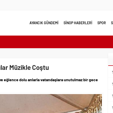
AYANCIK GÜNDEMİ
SİNOP HABERLERİ
SPOR
S
e yakın takip
linde Yol Bakım ve Onarım Çalışması
 Model Ele Alındı
ılar Müzikle Coştu
mangazi’de Attı
 ve eğlence dolu anlarla vatandaşlara unutulmaz bir gece
 Güzelleşiyor
leri Nostalji Dolu Klasiklerle Devam Ediyor
ırımlarından Her Gün Yüzlerce Vatandaş Faydalanıyor
emmel Yer
ahiplenecekler İçin Uygun mu?