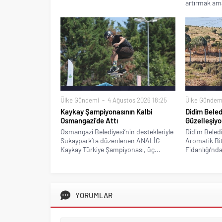
artırmak ama
Ülke Gündemi
4 Ağustos 2026 18:25
Ülke Gündem
Kaykay Şampiyonasının Kalbi
Didim Beled
Osmangazi’de Attı
Güzelleşiyo
Osmangazi Belediyesi’nin destekleriyle
Didim Beledi
Sukaypark’ta düzenlenen ANALİG
Aromatik Bitk
Kaykay Türkiye Şampiyonası, üç...
Fidanlığı’nda
YORUMLAR