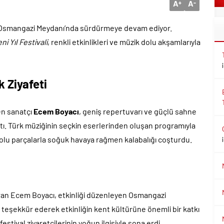
A
A
+
-
nı Osmangazi Meydanı’nda sürdürmeye devam ediyor.
ni Yıl Festivali
, renkli etkinlikleri ve müzik dolu akşamlarıyla
k Ziyafeti
en sanatçı
Ecem Boyacı
, geniş repertuvarı ve güçlü sahne
attı. Türk müziğinin seçkin eserlerinden oluşan programıyla
lu parçalarla soğuk havaya rağmen kalabalığı coşturdu.
uran Ecem Boyacı, etkinliği düzenleyen Osmangazi
 teşekkür ederek etkinliğin kent kültürüne önemli bir katkı
stival ziyaretçilerinin yoğun ilgisiyle sona erdi.