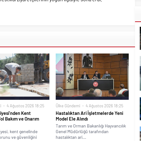
i
4 Ağustos 2026 18:25
Ülke Gündemi
4 Ağustos 2026 18:25
iyesi’nden Kent
Hastalıktan Ari İşletmelerde Yeni
Yol Bakım ve Onarım
Model Ele Alındı
Tarım ve Orman Bakanlığı Hayvancılık
yesi, kent genelinde
Genel Müdürlüğü tarafından
runu ve güvenliğini
hastalıktan ari...