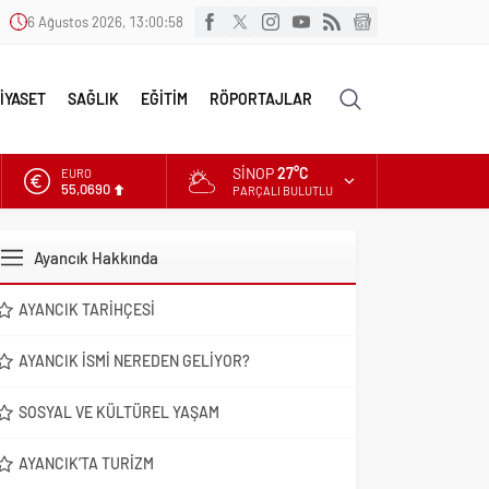
6 Ağustos 2026, 13:00:59
İYASET
SAĞLIK
EĞİTİM
RÖPORTAJLAR
SINOP
27°C
EURO
55,0690
PARÇALI BULUTLU
ALTIN
6.525,39
Ayancık Hakkında
DOLAR
47,5954
AYANCIK TARIHÇESI
AYANCIK İSMI NEREDEN GELIYOR?
SOSYAL VE KÜLTÜREL YAŞAM
AYANCIK’TA TURIZM