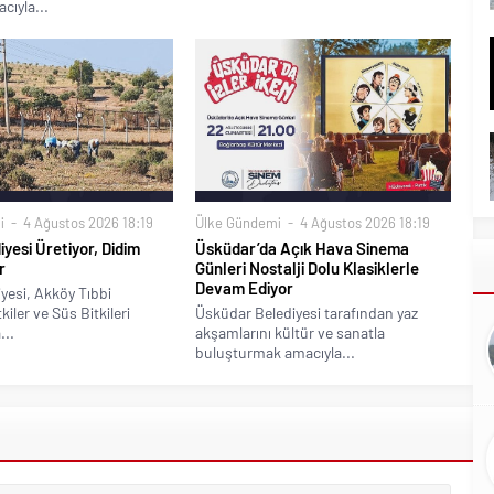
cıyla...
i
4 Ağustos 2026 18:19
Ülke Gündemi
4 Ağustos 2026 18:19
iyesi Üretiyor, Didim
Üsküdar’da Açık Hava Sinema
r
Günleri Nostalji Dolu Klasiklerle
Devam Ediyor
yesi, Akköy Tıbbi
iler ve Süs Bitkileri
Üsküdar Belediyesi tarafından yaz
...
akşamlarını kültür ve sanatla
buluşturmak amacıyla...