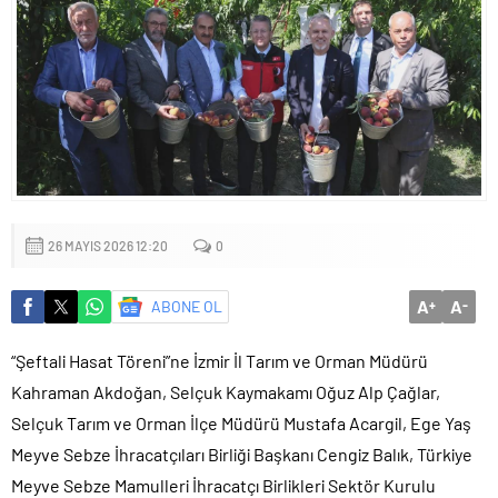
Küçük işletmeler büyük siber risklerle karşı karşıya
26 MAYIS 2026 12:20
0
A
A
ABONE OL
+
-
“Şeftali Hasat Töreni”ne İzmir İl Tarım ve Orman Müdürü
Kahraman Akdoğan, Selçuk Kaymakamı Oğuz Alp Çağlar,
Selçuk Tarım ve Orman İlçe Müdürü Mustafa Acargil, Ege Yaş
Meyve Sebze İhracatçıları Birliği Başkanı Cengiz Balık, Türkiye
Meyve Sebze Mamulleri İhracatçı Birlikleri Sektör Kurulu