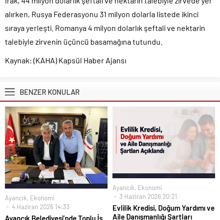
Irak, 44 milyon dolarlık şeftali ve nektarin talebiyle zirvede yer
alırken, Rusya Federasyonu 31 milyon dolarla listede ikinci
sıraya yerleşti. Romanya 4 milyon dolarlık şeftali ve nektarin
talebiyle zirvenin üçüncü basamağına tutundu.
Kaynak: (KAHA) Kapsül Haber Ajansı
BENZER KONULAR
Ayancık
,
Ekonomi
3 Haziran 2026 20:21
Ayancık
,
Ekonomi
4 Haziran 2026 14:33
Evlilik Kredisi, Doğum Yardımı ve
Aile Danışmanlığı Şartları
Ayancık Belediyesi’nde Toplu İş