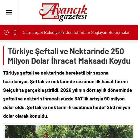
Osmangazi Belediyesi’nden İstihdam Sağlayan Buluşmalar
Başkan Eşki’den Çamdibi çıkarması: “Halkımızın içinde,
Bornova’nın hizmetindeyiz”
Türkiye Şeftali ve Nektarinde 250
Konak’ta imzalar fırsat eşitliği için atıldı
Milyon Dolar İhracat Maksadı Koydu
Başkan Hatice Gençay: “Didim’in Minik Ev Sahiplerine Sahip
Çıkmaya Devam Edeceğiz”
Türkiye şeftali ve nektarinde bereketli bir sezona
K. Menderes’te AKTAŞ Bereketi
hazırlanıyor. Şeftali ve nektarinde sezonun ilk hasat töreni
Başkan Hatice Gençay: “Didim’in Her Noktasında Gece
Selçuk’ta gerçekleştirildi. 2026 yılının dört aylık döneminde
Gündüz Sahadayız”
şeftali ve nektarin ihracatı yüzde 347’lik artışla 90 milyon
Başkan Çerçioğlu’ndan 7 Eylül Temalı Ödüllü Resim, Şiir ve
dolar oldu. Şeftali ve nektarin ihracatında hedef 250 milyon
Kompozisyon Yarışması
dolar olarak konuldu.
Başkan Hatice Gençay: “Kadınlarımızın Üretim Gücünü
Destekliyoruz”
Torbalı’nın kuru domates emekçileri yalnız bırakılmadı