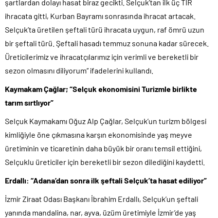
şartlardan dolayı hasat biraz gecikti. Selçuk’tan ilk üç TIR
ihracata gitti, Kurban Bayramı sonrasında ihracat artacak.
Selçuk’ta üretilen şeftali türü ihracata uygun, raf ömrü uzun
bir şeftali türü. Şeftali hasadı temmuz sonuna kadar sürecek.
Üreticilerimiz ve ihracatçılarımız için verimli ve bereketli bir
sezon olmasını diliyorum” ifadelerini kullandı.
Kaymakam Çağlar; “Selçuk ekonomisini Turizmle birlikte
tarım sırtlıyor”
Selçuk Kaymakamı Oğuz Alp Çağlar, Selçuk’un turizm bölgesi
kimliğiyle öne çıkmasına karşın ekonomisinde yaş meyve
üretiminin ve ticaretinin daha büyük bir oranı temsil ettiğini,
Selçuklu üreticiler için bereketli bir sezon dilediğini kaydetti.
Erdallı: “Adana’dan sonra ilk şeftali Selçuk’ta hasat ediliyor”
İzmir Ziraat Odası Başkanı İbrahim Erdallı, Selçuk’un şeftali
yanında mandalina, nar, ayva, üzüm üretimiyle İzmir’de yaş