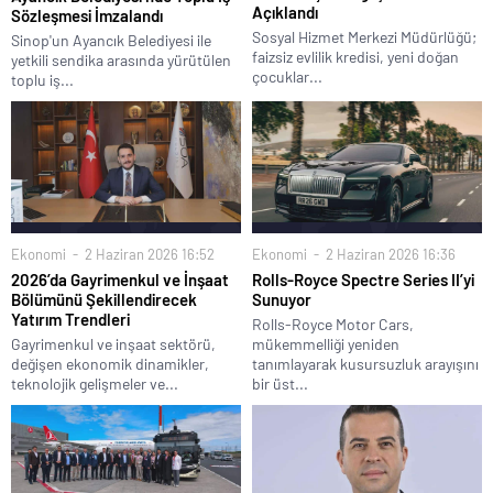
Açıklandı
Sözleşmesi İmzalandı
Sosyal Hizmet Merkezi Müdürlüğü;
Sinop'un Ayancık Belediyesi ile
faizsiz evlilik kredisi, yeni doğan
yetkili sendika arasında yürütülen
çocuklar...
toplu iş...
Ekonomi
2 Haziran 2026 16:52
Ekonomi
2 Haziran 2026 16:36
2026’da Gayrimenkul ve İnşaat
Rolls-Royce Spectre Series II’yi
Bölümünü Şekillendirecek
Sunuyor
Yatırım Trendleri
Rolls-Royce Motor Cars,
Gayrimenkul ve inşaat sektörü,
mükemmelliği yeniden
değişen ekonomik dinamikler,
tanımlayarak kusursuzluk arayışını
teknolojik gelişmeler ve...
bir üst...