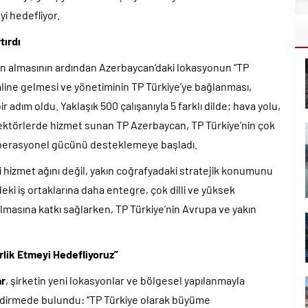
i hedefliyor.
tırdı
ın almasının ardından Azerbaycan’daki lokasyonun “TP
aline gelmesi ve yönetiminin TP Türkiye’ye bağlanması,
 adım oldu. Yaklaşık 500 çalışanıyla 5 farklı dilde; hava yolu,
 sektörlerde hizmet sunan TP Azerbaycan, TP Türkiye’nin çok
i operasyonel gücünü desteklemeye başladı.
i hizmet ağını değil, yakın coğrafyadaki stratejik konumunu
i iş ortaklarına daha entegre, çok dilli ve yüksek
masına katkı sağlarken, TP Türkiye’nin Avrupa ve yakın
lik Etmeyi Hedefliyoruz”
ar
, şirketin yeni lokasyonlar ve bölgesel yapılanmayla
ndirmede bulundu: “TP Türkiye olarak büyüme