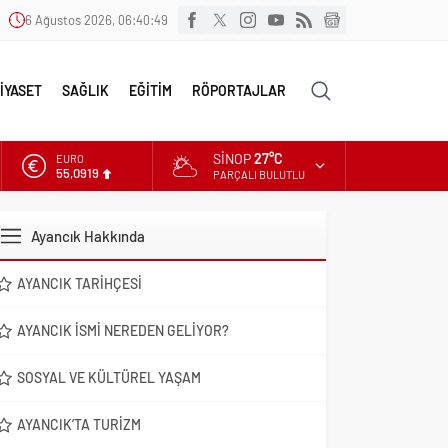
6 Ağustos 2026, 06:40:50
İYASET
SAĞLIK
EĞİTİM
RÖPORTAJLAR
SINOP
27°C
ALTIN
6.525,81
PARÇALI BULUTLU
DOLAR
47,5932
Ayancık Hakkında
EURO
55,0919
AYANCIK TARIHÇESI
AYANCIK İSMI NEREDEN GELIYOR?
SOSYAL VE KÜLTÜREL YAŞAM
AYANCIK’TA TURIZM