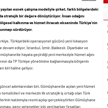
 yayılan esnek çalışma modeliyle şirket, farklı bölgelerdeki
da stratejik bir değere dönüştürüyor.
İnsan odağını
bölgesel kalkınma ve hizmet ihracatı ekseninde Türkiye’nin
 sunmayı sürdürüyor.
Türkiye, Türkiye’deki operasyonel gücünü yeni lokasyon
 devam ediyor. İstanbul, İzmir, Balıkesir, Diyarbakır ve
ümüşhane’de hayata geçirdiği yeni merkeziyle hizmet ağını
rının da TP Türkiye yönetimine bağlanmasıyla bölgenin
n biri haline geliyor.
üncel adımlarından biri, Gümüşhane’de açılan yeni hizmet
emsilcileri ve merkezin ilk stratejik iş ortağı olan Türk
cilerinin katılımıyla resmi açılışı gerçekleştirilen Gümüşhane
mayı, genç yetenekler için yeni kariyer fırsatları