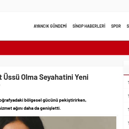
AYANCIK GÜNDEMİ
SİNOP HABERLERİ
SPOR
S
e yakın takip
linde Yol Bakım ve Onarım Çalışması
 Model Ele Alındı
t Üssü Olma Seyahatini Yeni
mangazi’de Attı
r
 Güzelleşiyor
leri Nostalji Dolu Klasiklerle Devam Ediyor
oğrafyadaki bölgesel gücünü pekiştirirken,
ırımlarından Her Gün Yüzlerce Vatandaş Faydalanıyor
zmet ağını daha da genişletti.
emmel Yer
ahiplenecekler İçin Uygun mu?