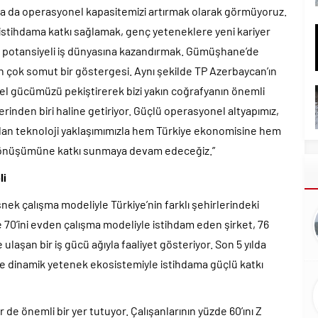
a da operasyonel kapasitemizi artırmak olarak görmüyoruz.
istihdama katkı sağlamak, genç yeteneklere yeni kariyer
eki potansiyeli iş dünyasına kazandırmak. Gümüşhane’de
n çok somut bir göstergesi. Aynı şekilde TP Azerbaycan’ın
sel gücümüzü pekiştirerek bizi yakın coğrafyanın önemli
erinden biri haline getiriyor. Güçlü operasyonel altyapımız,
 alan teknoloji yaklaşımımızla hem Türkiye ekonomisine hem
dönüşümüne katkı sunmaya devam edeceğiz.”
li
nek çalışma modeliyle Türkiye’nin farklı şehirlerindeki
e 70’ini evden çalışma modeliyle istihdam eden şirket, 76
e ulaşan bir iş gücü ağıyla faaliyet gösteriyor. Son 5 yılda
ç ve dinamik yetenek ekosistemiyle istihdama güçlü katkı
 de önemli bir yer tutuyor. Çalışanlarının yüzde 60’ını Z