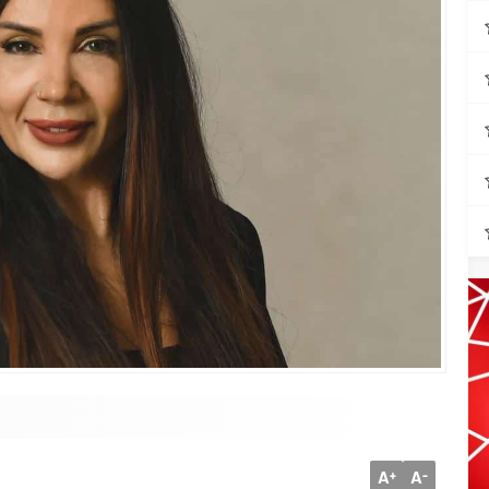
A
A
+
-