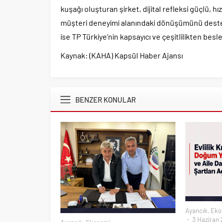
kuşağı oluşturan şirket, dijital refleksi güçlü, 
müşteri deneyimi alanındaki dönüşümünü destekl
ise TP Türkiye’nin kapsayıcı ve çeşitlilikten be
Kaynak: (KAHA) Kapsül Haber Ajansı
BENZER KONULAR
Ayancık
,
Eko
3 Haziran 