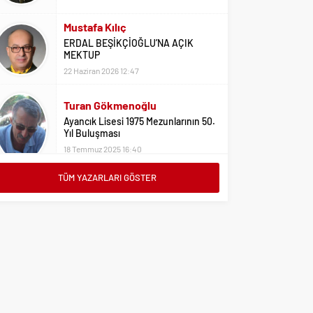
Mustafa Kılıç
ERDAL BEŞİKÇİOĞLU’NA AÇIK
MEKTUP
22 Haziran 2026 12:47
Turan Gökmenoğlu
Ayancık Lisesi 1975 Mezunlarının 50.
Yıl Buluşması
18 Temmuz 2025 16:40
Adil Yıldız
TÜM YAZARLARI GÖSTER
Bu Sene Fenerbahçe Ülke Puanlarını
Sırtladı
1 Eylül 2023 15:10
Ali Oral
Üniversite Tercihleri İçin Öneriler
2 Ağustos 2023 16:03