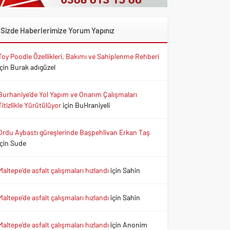
Sizde Haberlerimize Yorum Yapınız
Toy Poodle Özellikleri, Bakımı ve Sahiplenme Rehberi
için
Burak adıgüzel
Burhaniye’de Yol Yapım ve Onarım Çalışmaları
Titizlikle Yürütülüyor
için
BuHraniyeli
Ordu Aybastı güreşlerinde Başpehlivan Erkan Taş
için
Sude
Maltepe’de asfalt çalışmaları hızlandı
için
Sahin
Maltepe’de asfalt çalışmaları hızlandı
için
Sahin
Maltepe’de asfalt çalışmaları hızlandı
için
Anonim