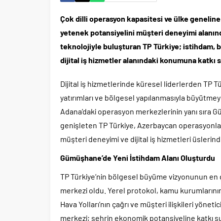
Çok dilli operasyon kapasitesi ve ülke geneline
yetenek potansiyelini müşteri deneyimi alanın
teknolojiyle buluşturan TP Türkiye; istihdam, 
dijital iş hizmetler alanındaki konumuna katkı
Dijital iş hizmetlerinde küresel liderlerden TP 
yatırımları ve bölgesel yapılanmasıyla büyütmeye
Adana’daki operasyon merkezlerinin yanı sıra G
genişleten TP Türkiye, Azerbaycan operasyonla
müşteri deneyimi ve dijital iş hizmetleri üslerinde
Gümüşhane’de Yeni İstihdam Alanı Oluşturdu
TP Türkiye’nin bölgesel büyüme vizyonunun en g
merkezi oldu. Yerel protokol, kamu kurumlarının t
Hava Yolları’nın çağrı ve müşteri ilişkileri yöneti
merkezi; şehrin ekonomik potansiyeline katkı sun