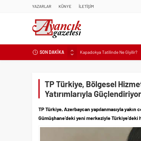
YAZARLAR
KÜNYE
İLETİŞİM
Kapadokya Tatilinde Ne Giyilir?
SON DAKİKA
Büyükakın’dan İzmit’in geleceğin
Didim Belediyesi’nden Kent Gene
Hastalıktan Ari İşletmelerde Yeni
TP Türkiye, Bölgesel Hizme
Kaykay Şampiyonasının Kalbi Os
Yatırımlarıyla Güçlendiriyo
Didim Belediyesi Üretiyor, Didim
Üsküdar’da Açık Hava Sinema Gün
TP Türkiye, Azerbaycan yapılanmasıyla yakın c
Başkan Çerçioğlu’nun Sağlık Yat
Gümüşhane’deki yeni merkeziyle Türkiye’deki hi
Sinop’ta Denize Girilecek 3 Mük
Maltese Terrier İlk Kez Köpek S