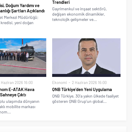
Trendleri
disi, Doğum Yardımı ve
Gayrimenkul ve inşaat sektörü,
anlığı Şartları Açıklandı
değişen ekonomik dinamikler,
et Merkezi Müdürlüğü;
teknolojik gelişmeler ve...
ik kredisi, yeni doğan
 Haziran 2026 16:00
Ekonomi
2 Haziran 2026 16:00
onom E-ATAK Hava
QNB Türkiye’den Yeni Uygulama
Sahneye Çıktı
QNB Türkiye, 30’a yakın ülkede faaliyet
oplu ulaşımda dünyanın
gösteren QNB Grup’un global...
aklı mobilite markası
nom...