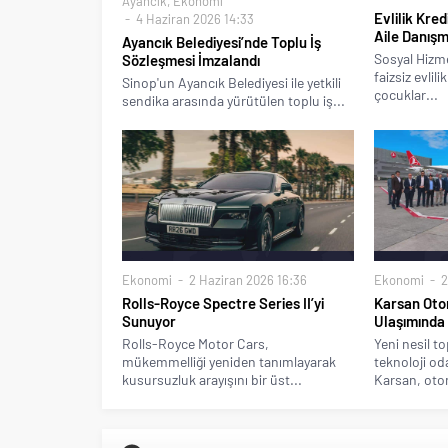
Ayancık
,
Ekonomi
Evlilik Kre
4 Haziran 2026 14:33
Aile Danışm
Ayancık Belediyesi’nde Toplu İş
Sosyal Hizm
Sözleşmesi İmzalandı
faizsiz evlil
Sinop'un Ayancık Belediyesi ile yetkili
çocuklar...
sendika arasında yürütülen toplu iş...
Ekonomi
2 Haziran 2026 16:36
Ekonomi
2
Rolls-Royce Spectre Series II’yi
Karsan Ot
Sunuyor
Ulaşımında 
Rolls-Royce Motor Cars,
Yeni nesil t
mükemmelliği yeniden tanımlayarak
teknoloji od
kusursuzluk arayışını bir üst...
Karsan, oto