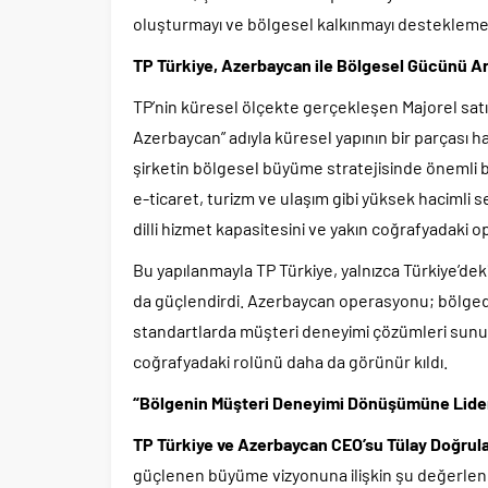
oluşturmayı ve bölgesel kalkınmayı desteklemey
TP Türkiye, Azerbaycan ile Bölgesel Gücünü Ar
TP’nin küresel ölçekte gerçekleşen Majorel sat
Azerbaycan” adıyla küresel yapının bir parçası h
şirketin bölgesel büyüme stratejisinde önemli bir
e-ticaret, turizm ve ulaşım gibi yüksek hacimli
dilli hizmet kapasitesini ve yakın coğrafyadak
Bu yapılanmayla TP Türkiye, yalnızca Türkiye’dek
da güçlendirdi. Azerbaycan operasyonu; bölgedek
standartlarda müşteri deneyimi çözümleri sunul
coğrafyadaki rolünü daha da görünür kıldı.
“Bölgenin Müşteri Deneyimi Dönüşümüne Lider
TP Türkiye ve Azerbaycan CEO’su Tülay Doğrul
güçlenen büyüme vizyonuna ilişkin şu değerle