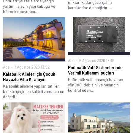
Endüstriyel tesislerde yangın
miktarı kadar güzergahın
yalıtımı, alevin yapı kabuğu ve
karakterine de bağlıdır....
bölmeler boyunca...
Ads
6 Ağustos 2026 18:16
Ads
7 Ağustos 2026 13:52
Pnömatik Valf Sistemlerinde
Verimli Kullanım İpuçları
Kalabalık Aileler İçin Çocuk
Havuzlu Villa Kiralayın
Pnömatik valf, basınçlı havanın
yönünü, debisini ve basıncını
Kalabalık ailelerle yapılan tatiller,
kontrol eden...
birlikte geçirilen kaliteli zamanın en
değerli...