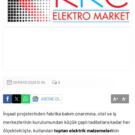
Küçük işletmeler büyük siber risklerle karşı karşıya
26 MAYIS 2026 12:54
0
A
A
ABONE OL
+
-
İnşaat projelerinden fabrika bakım onarımına, otel ve iş
merkezlerinin kurulumundan küçük çaplı tadilatlara kadar her
ölçekteki işte, kullanılan
toptan elektrik malzemeleri
nin