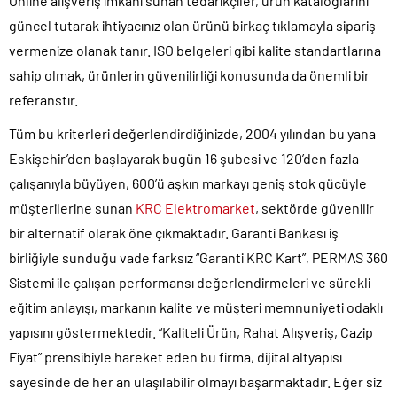
Online alışveriş imkânı sunan tedarikçiler, ürün kataloglarını
güncel tutarak ihtiyacınız olan ürünü birkaç tıklamayla sipariş
vermenize olanak tanır. ISO belgeleri gibi kalite standartlarına
sahip olmak, ürünlerin güvenilirliği konusunda da önemli bir
referanstır.
Tüm bu kriterleri değerlendirdiğinizde, 2004 yılından bu yana
Eskişehir’den başlayarak bugün 16 şubesi ve 120’den fazla
çalışanıyla büyüyen, 600’ü aşkın markayı geniş stok gücüyle
müşterilerine sunan
KRC Elektromarket
, sektörde güvenilir
bir alternatif olarak öne çıkmaktadır. Garanti Bankası iş
birliğiyle sunduğu vade farksız “Garanti KRC Kart”, PERMAS 360
Sistemi ile çalışan performansı değerlendirmeleri ve sürekli
eğitim anlayışı, markanın kalite ve müşteri memnuniyeti odaklı
yapısını göstermektedir. “Kaliteli Ürün, Rahat Alışveriş, Cazip
Fiyat” prensibiyle hareket eden bu firma, dijital altyapısı
sayesinde de her an ulaşılabilir olmayı başarmaktadır. Eğer siz