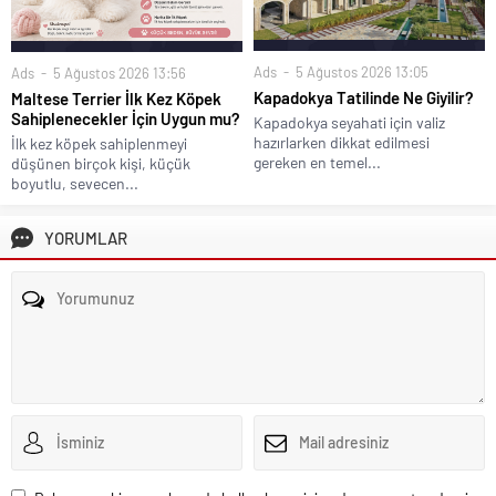
Ads
5 Ağustos 2026 13:05
Ads
5 Ağustos 2026 13:56
Kapadokya Tatilinde Ne Giyilir?
Maltese Terrier İlk Kez Köpek
Sahiplenecekler İçin Uygun mu?
Kapadokya seyahati için valiz
hazırlarken dikkat edilmesi
İlk kez köpek sahiplenmeyi
gereken en temel...
düşünen birçok kişi, küçük
boyutlu, sevecen...
YORUMLAR