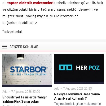
de
toptan elektrik malzemeleri
tedarik ederken güvenilir, hızlı
ve çözüm odaklı bir iş ortağı arıyorsanız, sektör deneyimi ve
müşteri dostu yaklaşımıyla KRC Elektromarket’i
değerlendirebilirsiniz.
*advertorial
BENZER KONULAR
Ads
7 Ağustos 2026 22:53
Ads
7 Ağustos 2026 23:00
Nakliye Formülleri Hesaplama
Endüstriyel Tesislerde Yangın
Aracı Nasıl Kullanılır?
Yalıtımı Risk Senaryoları
Taşıma bedeli, çıkan malzemenin