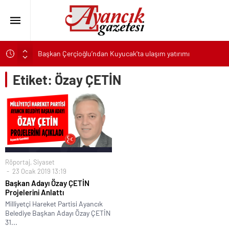
Başkan Çerçioğlu’ndan Kuyucak’ta ulaşım yatırımı
Canik’te Tüm Çocuklar Hediyelerine Kavuşuyor
Etiket:
Özay ÇETİN
Karşıyaka’nın patileri, yeni yuvalarına kavuşmayı bekliyor
Karabağlar Belediyesi Zabıtasında aday memurlar asil devlet
memuru oldu
TeosFest 2026, “yarın 2027 için başlıyoruz” mesajıyla sona
erdi
ASAT’tan eş zamanlı altyapı ve asfalt çalışması
Röportaj
,
Siyaset
Türk Kızılay Gazze’de artan salgın hastalıklara karşı hijyen kiti
23 Ocak 2019 13:19
ve temiz içme suyu dağıtıyor
Başkan Adayı Özay ÇETİN
Selçuklu’da yollar yenileniyor ulaşım daha konforlu hale
Projelerini Anlattı
geliyor
Milliyetçi Hareket Partisi Ayancık
Belediye Başkan Adayı Özay ÇETİN
Başkan Çerçioğlu’ndan Köşk’te altyapı yatırımı
31...