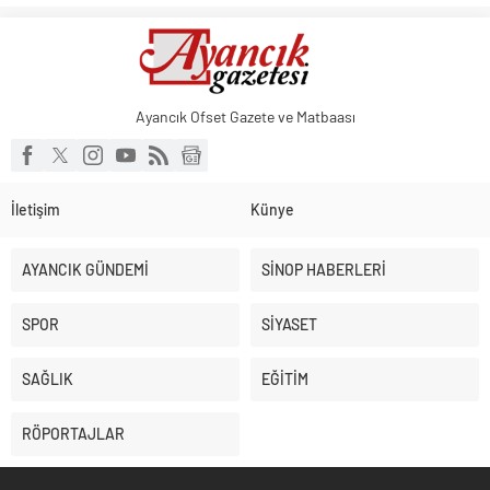
Başkan Altay: ‘Bosna Hersek Mahallemizdeki Fera Şubemizi
bu yıl itibariyle açmayı planlıyoruz’
Ayancık Ofset Gazete ve Matbaası
İletişim
Künye
AYANCIK GÜNDEMİ
SİNOP HABERLERİ
SPOR
SİYASET
SAĞLIK
EĞİTİM
RÖPORTAJLAR