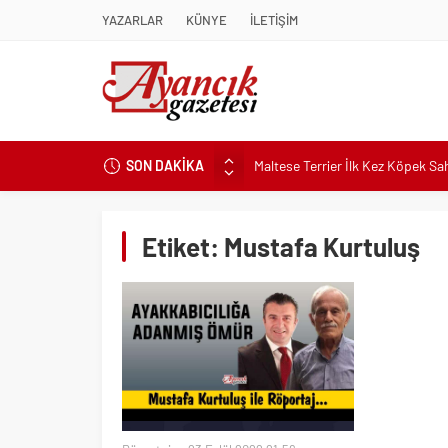
YAZARLAR
KÜNYE
İLETİŞİM
SON DAKİKA
Maltese Terrier İlk Kez Köpek S
Kapadokya Tatilinde Ne Giyilir?
Büyükakın’dan İzmit’in geleceğin
Etiket:
Mustafa Kurtuluş
Didim Belediyesi’nden Kent Gene
Hastalıktan Ari İşletmelerde Yeni
Kaykay Şampiyonasının Kalbi Os
Didim Belediyesi Üretiyor, Didim
Üsküdar’da Açık Hava Sinema Gün
Pnömatik Valf Sistemlerinde Veri
Sinop’ta Denize Girilecek 3 Mük