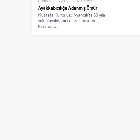
Röportaj
23 Eylül 2022 21:56
Ayakkabıcılığa Adanmış Ömür
Mustafa Kurtuluş: Ayancık’ta 60 yıla
yakın ayakkabıcı olarak hayatını
kazanan...