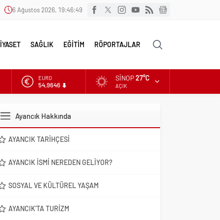
6 Ağustos 2026, 19:46:50
İYASET
SAĞLIK
EĞİTİM
RÖPORTAJLAR
SINOP
27°C
EURO
54,9646
AÇIK
ALTIN
6.488,95
Ayancık Hakkında
DOLAR
47,5939
AYANCIK TARIHÇESI
AYANCIK İSMI NEREDEN GELIYOR?
SOSYAL VE KÜLTÜREL YAŞAM
AYANCIK’TA TURIZM