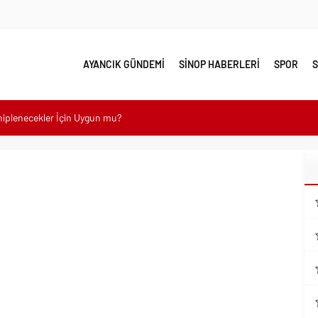
AYANCIK GÜNDEMİ
SİNOP HABERLERİ
SPOR
S
ahiplenecekler İçin Uygun mu?
e yakın takip
linde Yol Bakım ve Onarım Çalışması
 Model Ele Alındı
mangazi’de Attı
 Güzelleşiyor
leri Nostalji Dolu Klasiklerle Devam Ediyor
mli Kullanım İpuçları
emmel Yer