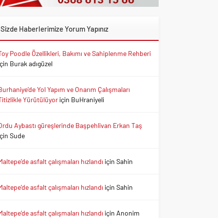
Sizde Haberlerimize Yorum Yapınız
Toy Poodle Özellikleri, Bakımı ve Sahiplenme Rehberi
için
Burak adıgüzel
Burhaniye’de Yol Yapım ve Onarım Çalışmaları
Titizlikle Yürütülüyor
için
BuHraniyeli
Ordu Aybastı güreşlerinde Başpehlivan Erkan Taş
için
Sude
Maltepe’de asfalt çalışmaları hızlandı
için
Sahin
Maltepe’de asfalt çalışmaları hızlandı
için
Sahin
Maltepe’de asfalt çalışmaları hızlandı
için
Anonim