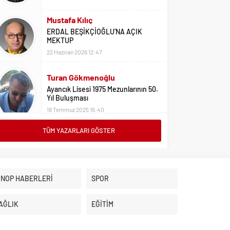
Mustafa Kılıç
ERDAL BEŞİKÇİOĞLU’NA AÇIK
MEKTUP
22 Haziran 2026 12:47
Turan Gökmenoğlu
Ayancık Lisesi 1975 Mezunlarının 50.
Yıl Buluşması
18 Temmuz 2025 16:40
TÜM YAZARLARI GÖSTER
Adil Yıldız
Bu Sene Fenerbahçe Ülke Puanlarını
Sırtladı
1 Eylül 2023 15:10
İNOP HABERLERİ
SPOR
Ali Oral
Üniversite Tercihleri İçin Öneriler
AĞLIK
EĞİTİM
2 Ağustos 2023 16:03