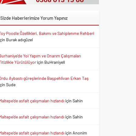
Sizde Haberlerimize Yorum Yapınız
Toy Poodle Özellikleri, Bakımı ve Sahiplenme Rehberi
için
Burak adıgüzel
Burhaniye’de Yol Yapım ve Onarım Çalışmaları
Titizlikle Yürütülüyor
için
BuHraniyeli
Ordu Aybastı güreşlerinde Başpehlivan Erkan Taş
için
Sude
Maltepe’de asfalt çalışmaları hızlandı
için
Sahin
Maltepe’de asfalt çalışmaları hızlandı
için
Sahin
Maltepe’de asfalt çalışmaları hızlandı
için
Anonim