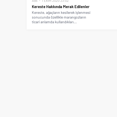
Ads
1 Ekim 2020 23:02
Kereste Hakkında Merak Edilenler
Kereste, ağaçların kesilerek işlenmesi
sonucunda özellikle marangozların
ticari anlamda kullandıkları...