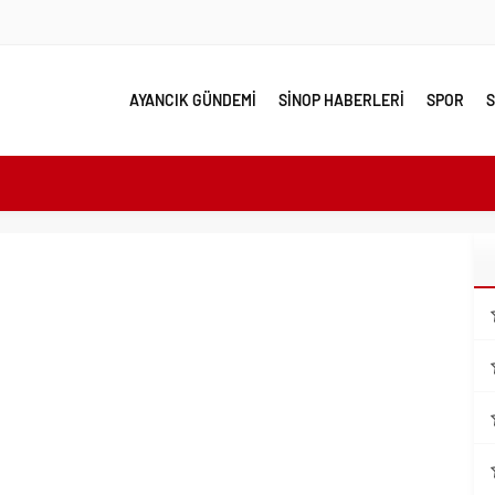
AYANCIK GÜNDEMİ
SİNOP HABERLERİ
SPOR
S
e yakın takip
linde Yol Bakım ve Onarım Çalışması
 Model Ele Alındı
mangazi’de Attı
 Güzelleşiyor
leri Nostalji Dolu Klasiklerle Devam Ediyor
ırımlarından Her Gün Yüzlerce Vatandaş Faydalanıyor
emmel Yer
ahiplenecekler İçin Uygun mu?