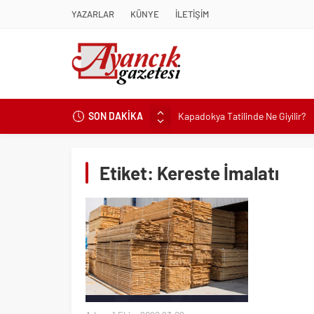
YAZARLAR
KÜNYE
İLETİŞİM
SON DAKİKA
Kapadokya Tatilinde Ne Giyilir?
Büyükakın’dan İzmit’in geleceğin
Didim Belediyesi’nden Kent Gene
Etiket:
Kereste İmalatı
Hastalıktan Ari İşletmelerde Yeni
Kaykay Şampiyonasının Kalbi Os
Didim Belediyesi Üretiyor, Didim
Üsküdar’da Açık Hava Sinema Gün
Başkan Çerçioğlu’nun Sağlık Yat
Sinop’ta Denize Girilecek 3 Mük
Maltese Terrier İlk Kez Köpek S