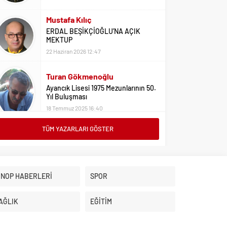
Mustafa Kılıç
ERDAL BEŞİKÇİOĞLU’NA AÇIK
MEKTUP
22 Haziran 2026 12:47
Turan Gökmenoğlu
Ayancık Lisesi 1975 Mezunlarının 50.
Yıl Buluşması
18 Temmuz 2025 16:40
TÜM YAZARLARI GÖSTER
Adil Yıldız
Bu Sene Fenerbahçe Ülke Puanlarını
Sırtladı
1 Eylül 2023 15:10
İNOP HABERLERİ
SPOR
Ali Oral
Üniversite Tercihleri İçin Öneriler
AĞLIK
EĞİTİM
2 Ağustos 2023 16:03