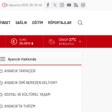
6 Ağustos 2026, 05:16:47
İYASET
SAĞLIK
EĞİTİM
RÖPORTAJLAR
SINOP
27°C
EURO
55,0919
AZ BULUTLU
ALTIN
6.525,81
Ayancık Hakkında
DOLAR
47,5932
AYANCIK TARIHÇESI
AYANCIK İSMI NEREDEN GELIYOR?
SOSYAL VE KÜLTÜREL YAŞAM
AYANCIK’TA TURIZM