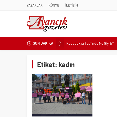
YAZARLAR
KÜNYE
İLETİŞİM
SON DAKİKA
Kapadokya Tatilinde Ne Giyilir?
Büyükakın’dan İzmit’in geleceğin
Didim Belediyesi’nden Kent Gene
Etiket:
kadın
Hastalıktan Ari İşletmelerde Yeni
Kaykay Şampiyonasının Kalbi Os
Didim Belediyesi Üretiyor, Didim
Üsküdar’da Açık Hava Sinema Gün
Başkan Çerçioğlu’nun Sağlık Yat
Sinop’ta Denize Girilecek 3 Mük
Maltese Terrier İlk Kez Köpek S