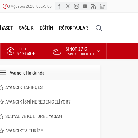
6 Ağustos 2026, 00:39:07
İYASET
SAĞLIK
EĞİTİM
RÖPORTAJLAR
SINOP
27°C
EURO
54,9859
PARÇALI BULUTLU
ALTIN
6.496,95
Ayancık Hakkında
DOLAR
47,5639
AYANCIK TARIHÇESI
AYANCIK İSMI NEREDEN GELIYOR?
SOSYAL VE KÜLTÜREL YAŞAM
AYANCIK’TA TURIZM