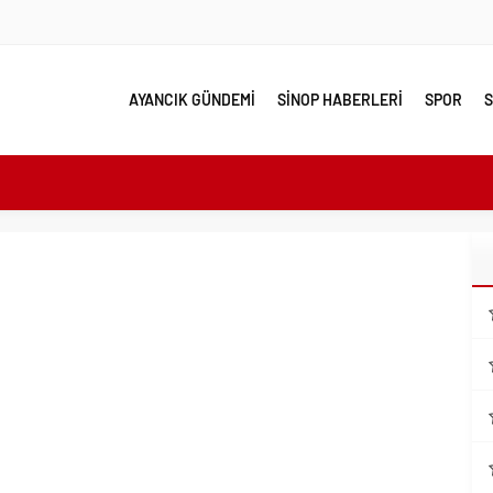
AYANCIK GÜNDEMİ
SİNOP HABERLERİ
SPOR
S
e yakın takip
linde Yol Bakım ve Onarım Çalışması
 Model Ele Alındı
mangazi’de Attı
 Güzelleşiyor
leri Nostalji Dolu Klasiklerle Devam Ediyor
ırımlarından Her Gün Yüzlerce Vatandaş Faydalanıyor
emmel Yer
ahiplenecekler İçin Uygun mu?