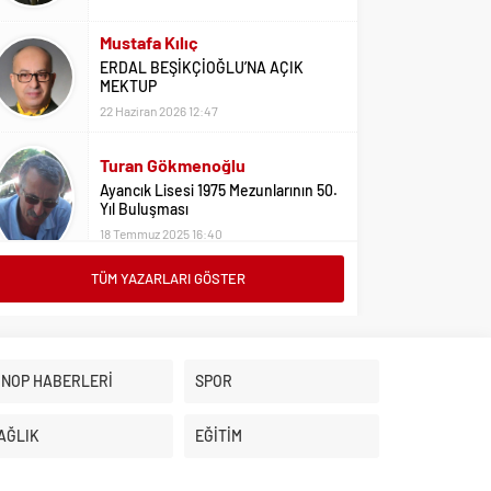
Mustafa Kılıç
ERDAL BEŞİKÇİOĞLU’NA AÇIK
MEKTUP
22 Haziran 2026 12:47
Turan Gökmenoğlu
Ayancık Lisesi 1975 Mezunlarının 50.
Yıl Buluşması
18 Temmuz 2025 16:40
TÜM YAZARLARI GÖSTER
Adil Yıldız
Bu Sene Fenerbahçe Ülke Puanlarını
Sırtladı
1 Eylül 2023 15:10
İNOP HABERLERİ
SPOR
Ali Oral
Üniversite Tercihleri İçin Öneriler
AĞLIK
EĞİTİM
2 Ağustos 2023 16:03