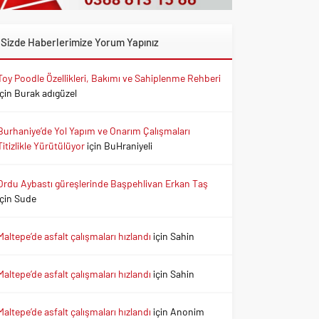
Sizde Haberlerimize Yorum Yapınız
Toy Poodle Özellikleri, Bakımı ve Sahiplenme Rehberi
için
Burak adıgüzel
Burhaniye’de Yol Yapım ve Onarım Çalışmaları
Titizlikle Yürütülüyor
için
BuHraniyeli
Ordu Aybastı güreşlerinde Başpehlivan Erkan Taş
için
Sude
Maltepe’de asfalt çalışmaları hızlandı
için
Sahin
Maltepe’de asfalt çalışmaları hızlandı
için
Sahin
Maltepe’de asfalt çalışmaları hızlandı
için
Anonim