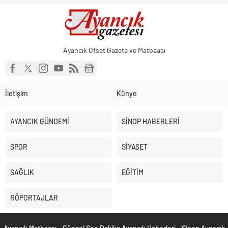
Sığacık’tan güçlü mesaj: “Deniz bizim, Sığacık hepimizin”
Maltepe’de çocuklar kitapların renkli dünyasında buluştu
Ayancık Ofset Gazete ve Matbaası
İletişim
Künye
AYANCIK GÜNDEMİ
SİNOP HABERLERİ
SPOR
SİYASET
SAĞLIK
EĞİTİM
RÖPORTAJLAR