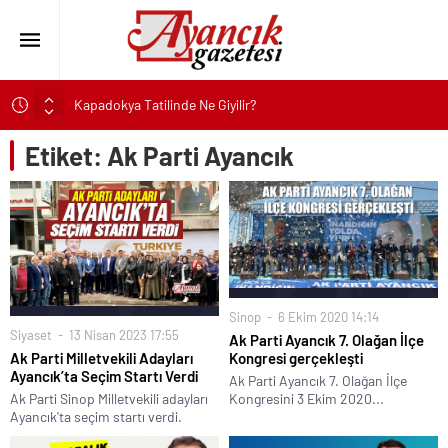
Kapadokya Tatilinde Ne Giyilir?
Büyükakın’dan İzmit’in geleceğine yakın takip
Etiket:
Ak Parti Ayancık
Didim Belediyesi’nden Kent Genelinde Yol Bakım ve Onarım
Çalışması
Hastalıktan Ari İşletmelerde Yeni Model Ele Alındı
Kaykay Şampiyonasının Kalbi Osmangazi’de Attı
Didim Belediyesi Üretiyor, Didim Güzelleşiyor
Üsküdar’da Açık Hava Sinema Günleri Nostalji Dolu
Sinop
6 Ekim 2020 14:14
Klasiklerle Devam Ediyor
Siyaset
13 Nisan 2023 17:55
Ak Parti Ayancık 7. Olağan İlçe
Başkan Çerçioğlu’nun Sağlık Yatırımlarından Her Gün
Kongresi gerçekleşti
Ak Parti Milletvekili Adayları
Yüzlerce Vatandaş Faydalanıyor
Ayancık’ta Seçim Startı Verdi
Ak Parti Ayancık 7. Olağan İlçe
Kongresini 3 Ekim 2020...
Ak Parti Sinop Milletvekili adayları
Sinop’ta Denize Girilecek 3 Mükemmel Yer
Ayancık'ta seçim startı verdi.
Maltese Terrier İlk Kez Köpek Sahiplenecekler İçin Uygun