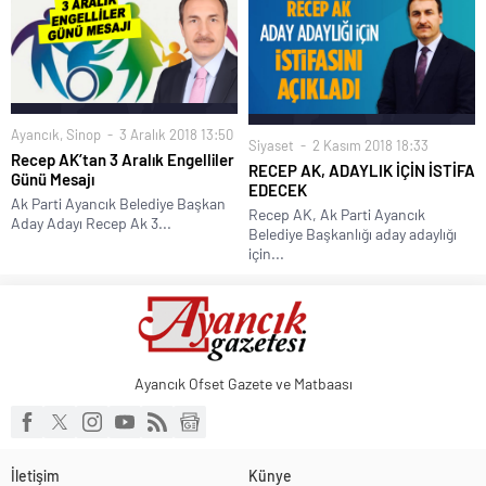
mu?
Ayancık
,
Sinop
3 Aralık 2018 13:50
Siyaset
2 Kasım 2018 18:33
Recep AK’tan 3 Aralık Engelliler
RECEP AK, ADAYLIK İÇİN İSTİFA
Günü Mesajı
EDECEK
Ak Parti Ayancık Belediye Başkan
Recep AK, Ak Parti Ayancık
Aday Adayı Recep Ak 3...
Belediye Başkanlığı aday adaylığı
için...
Ayancık Ofset Gazete ve Matbaası
İletişim
Künye