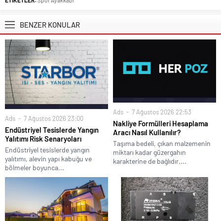
ETİKETLER:
Spor Ayakkabı
BENZER KONULAR
Ads
7 Ağustos 2026 22:53
Ads
7 Ağustos 2026 23:00
Nakliye Formülleri Hesaplama
Endüstriyel Tesislerde Yangın
Aracı Nasıl Kullanılır?
Yalıtımı Risk Senaryoları
Taşıma bedeli, çıkan malzemenin
Endüstriyel tesislerde yangın
miktarı kadar güzergahın
yalıtımı, alevin yapı kabuğu ve
karakterine de bağlıdır....
bölmeler boyunca...