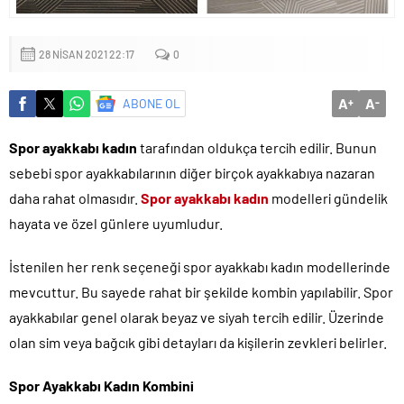
Küçük işletmeler büyük siber risklerle karşı karşıya
28 NISAN 2021 22:17
0
A
A
ABONE OL
+
-
Spor ayakkabı kadın
tarafından oldukça tercih edilir. Bunun
sebebi spor ayakkabılarının diğer birçok ayakkabıya nazaran
daha rahat olmasıdır.
Spor ayakkabı kadın
modelleri gündelik
hayata ve özel günlere uyumludur.
İstenilen her renk seçeneği spor ayakkabı kadın modellerinde
mevcuttur. Bu sayede rahat bir şekilde kombin yapılabilir. Spor
ayakkabılar genel olarak beyaz ve siyah tercih edilir. Üzerinde
olan sim veya bağcık gibi detayları da kişilerin zevkleri belirler.
Spor Ayakkabı Kadın Kombini