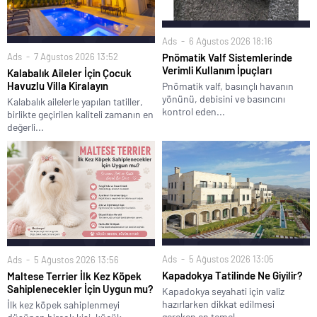
Ads
6 Ağustos 2026 18:16
Ads
7 Ağustos 2026 13:52
Pnömatik Valf Sistemlerinde
Verimli Kullanım İpuçları
Kalabalık Aileler İçin Çocuk
Havuzlu Villa Kiralayın
Pnömatik valf, basınçlı havanın
yönünü, debisini ve basıncını
Kalabalık ailelerle yapılan tatiller,
kontrol eden...
birlikte geçirilen kaliteli zamanın en
değerli...
Ads
5 Ağustos 2026 13:05
Ads
5 Ağustos 2026 13:56
Kapadokya Tatilinde Ne Giyilir?
Maltese Terrier İlk Kez Köpek
Sahiplenecekler İçin Uygun mu?
Kapadokya seyahati için valiz
hazırlarken dikkat edilmesi
İlk kez köpek sahiplenmeyi
gereken en temel...