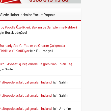
Sizde Haberlerimize Yorum Yapınız
Toy Poodle Özellikleri, Bakımı ve Sahiplenme Rehberi
için
Burak adıgüzel
Burhaniye’de Yol Yapım ve Onarım Çalışmaları
Titizlikle Yürütülüyor
için
BuHraniyeli
Ordu Aybastı güreşlerinde Başpehlivan Erkan Taş
için
Sude
Maltepe’de asfalt çalışmaları hızlandı
için
Sahin
Maltepe’de asfalt çalışmaları hızlandı
için
Sahin
Maltepe’de asfalt çalışmaları hızlandı
için
Anonim