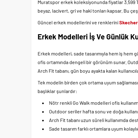
Muratspor erkek koleksiyonunda fiyatlar 3.599 TL
beyaz, lacivert, gri ve haki tonları kapsar. Bu çeşi
Güncel erkek modellerini ve renklerini
Skechers
Erkek Modelleri İş Ve Günlük K
Erkek modelleri, sade tasarımıyla hem iş hem g
ofis ortamında dengeli bir görünüm sunar. Outdo
Arch Fit tabanı, gün boyu ayakta kalan kullanıcıl
Tek modelin birden çok ortama uyum sağlaması, 
başlıklar şunlardır:
Nötr renkli Go Walk modelleri ofis kullan
Outdoor seriler hafta sonu ve doğa kullanı
Arch Fit tabanı uzun süreli kullanımda des
Sade tasarım farklı ortamlara uyum kolaylı