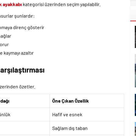
k ayakkabı
kategorisi üzerinden seçim yapılabilir.
surlar şunlardır:
nmaya direnç gösterir
sağlar
korur
e kaymayı azaltır
arşılaştırması
üzerinden özetler.
Odağı
Öne Çıkan Özellik
ünlük
Hafif ve esnek
Sağlam dış taban