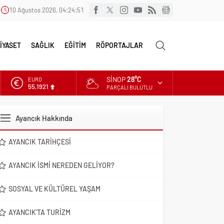
10 Ağustos 2026, 04:24:52
İYASET
SAĞLIK
EĞİTİM
RÖPORTAJLAR
SINOP
28°C
ALTIN
6.659,09
PARÇALI BULUTLU
DOLAR
47,7155
Ayancık Hakkında
EURO
55,1921
AYANCIK TARIHÇESI
AYANCIK İSMI NEREDEN GELIYOR?
SOSYAL VE KÜLTÜREL YAŞAM
AYANCIK’TA TURIZM