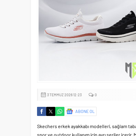
3 TEMMUZ 2026 12:23
0
ABONE OL
Skechers erkek ayakkabı modelleri, sağlam taban 
spor ve outdoor kullanım için ayrı seriler içeri