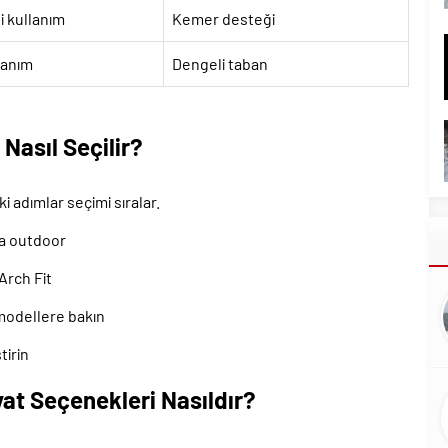
i kullanım
Kemer desteği
lanım
Dengeli taban
Nasıl Seçilir?
i adımlar seçimi sıralar.
ya outdoor
Arch Fit
 modellere bakın
tirin
at Seçenekleri Nasıldır?