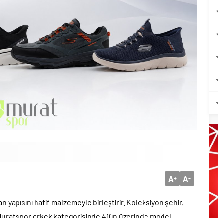
A
A
+
-
yapısını hafif malzemeyle birleştirir. Koleksiyon şehir,
r. Muratspor erkek kategorisinde 40’ın üzerinde model