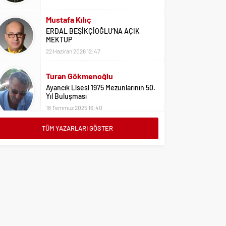
22 Haziran 2026 12:47
Turan Gökmenoğlu
Ayancık Lisesi 1975 Mezunlarının 50.
Yıl Buluşması
18 Temmuz 2025 16:40
Adil Yıldız
Bu Sene Fenerbahçe Ülke Puanlarını
Sırtladı
1 Eylül 2023 15:10
TÜM YAZARLARI GÖSTER
Ali Oral
Üniversite Tercihleri İçin Öneriler
2 Ağustos 2023 16:03