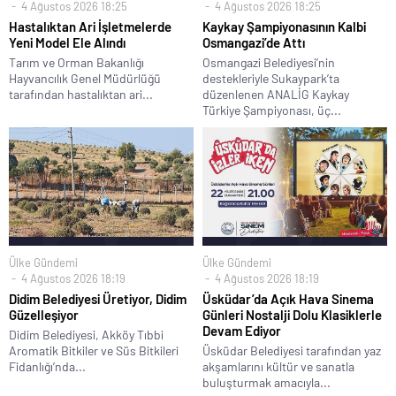
4 Ağustos 2026 18:25
4 Ağustos 2026 18:25
Hastalıktan Ari İşletmelerde
Kaykay Şampiyonasının Kalbi
Yeni Model Ele Alındı
Osmangazi’de Attı
Tarım ve Orman Bakanlığı
Osmangazi Belediyesi’nin
Hayvancılık Genel Müdürlüğü
destekleriyle Sukaypark’ta
tarafından hastalıktan ari...
düzenlenen ANALİG Kaykay
Türkiye Şampiyonası, üç...
Ülke Gündemi
Ülke Gündemi
4 Ağustos 2026 18:19
4 Ağustos 2026 18:19
Didim Belediyesi Üretiyor, Didim
Üsküdar’da Açık Hava Sinema
Güzelleşiyor
Günleri Nostalji Dolu Klasiklerle
Devam Ediyor
Didim Belediyesi, Akköy Tıbbi
Aromatik Bitkiler ve Süs Bitkileri
Üsküdar Belediyesi tarafından yaz
Fidanlığı’nda...
akşamlarını kültür ve sanatla
buluşturmak amacıyla...