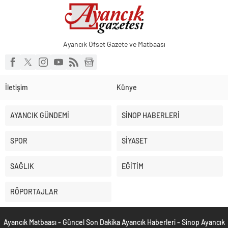
Ayancık Ofset Gazete ve Matbaası
İletişim
Künye
AYANCIK GÜNDEMİ
SİNOP HABERLERİ
SPOR
SİYASET
SAĞLIK
EĞİTİM
RÖPORTAJLAR
Ayancık Matbaası - Güncel Son Dakika Ayancık Haberleri - Sinop Ayancık