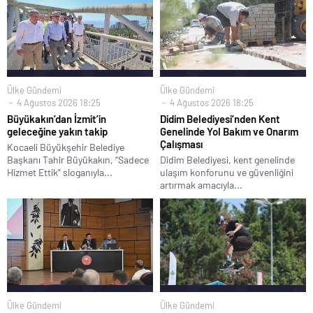
Ülke Gündemi
Ülke Gündemi
4 Ağustos 2026 18:25
4 Ağustos 2026 18:25
Büyükakın’dan İzmit’in
Didim Belediyesi’nden Kent
geleceğine yakın takip
Genelinde Yol Bakım ve Onarım
Çalışması
Kocaeli Büyükşehir Belediye
Başkanı Tahir Büyükakın, “Sadece
Didim Belediyesi, kent genelinde
Hizmet Ettik” sloganıyla...
ulaşım konforunu ve güvenliğini
artırmak amacıyla...
Ülke Gündemi
Ülke Gündemi